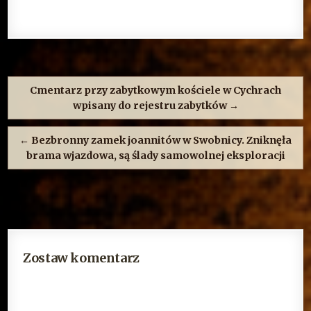
Nawigacja
wpisu
Cmentarz przy zabytkowym kościele w Cychrach
wpisany do rejestru zabytków →
← Bezbronny zamek joannitów w Swobnicy. Zniknęła
brama wjazdowa, są ślady samowolnej eksploracji
Zostaw komentarz