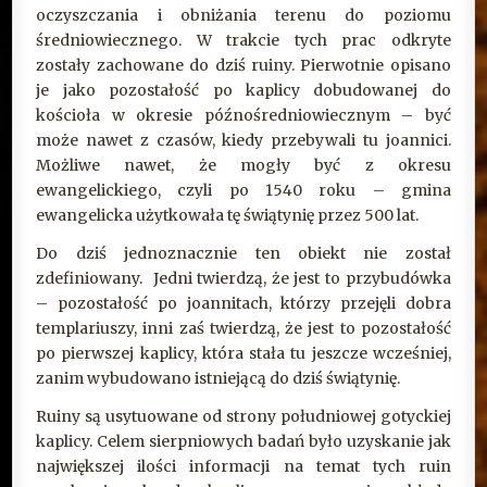
oczyszczania i obniżania terenu do poziomu
średniowiecznego. W trakcie tych prac odkryte
zostały zachowane do dziś ruiny. Pierwotnie opisano
je jako pozostałość po kaplicy dobudowanej do
kościoła w okresie późnośredniowiecznym – być
może nawet z czasów, kiedy przebywali tu joannici.
Możliwe nawet, że mogły być z okresu
ewangelickiego, czyli po 1540 roku – gmina
ewangelicka użytkowała tę świątynię przez 500 lat.
Do dziś jednoznacznie ten obiekt nie został
zdefiniowany. Jedni twierdzą, że jest to przybudówka
– pozostałość po joannitach, którzy przejęli dobra
templariuszy, inni zaś twierdzą, że jest to pozostałość
po pierwszej kaplicy, która stała tu jeszcze wcześniej,
zanim wybudowano istniejącą do dziś świątynię.
Ruiny są usytuowane od strony południowej gotyckiej
kaplicy. Celem sierpniowych badań było uzyskanie jak
największej ilości informacji na temat tych ruin