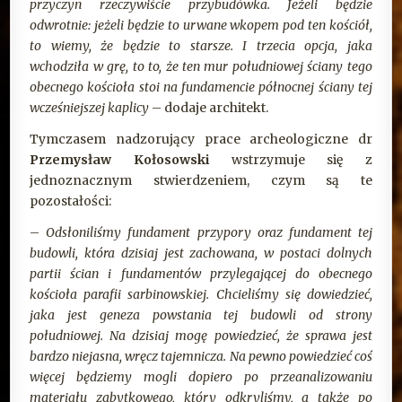
przyczyn rzeczywiście przybudówka. Jeżeli będzie
odwrotnie: jeżeli będzie to urwane wkopem pod ten kościół,
to wiemy, że będzie to starsze. I trzecia opcja, jaka
wchodziła w grę, to to, że ten mur południowej ściany tego
obecnego kościoła stoi na fundamencie północnej ściany tej
wcześniejszej kaplicy
– dodaje architekt.
Tymczasem nadzorujący prace archeologiczne dr
Przemysław Kołosowski
wstrzymuje się z
jednoznacznym stwierdzeniem, czym są te
pozostałości:
–
Odsłoniliśmy fundament przypory oraz fundament tej
budowli, która dzisiaj jest zachowana, w postaci dolnych
partii ścian i fundamentów przylegającej do obecnego
kościoła parafii sarbinowskiej. Chcieliśmy się dowiedzieć,
jaka jest geneza powstania tej budowli od strony
południowej. Na dzisiaj mogę powiedzieć, że sprawa jest
bardzo niejasna, wręcz tajemnicza. Na pewno powiedzieć coś
więcej będziemy mogli dopiero po przeanalizowaniu
materiału zabytkowego, który odkryliśmy, a także po