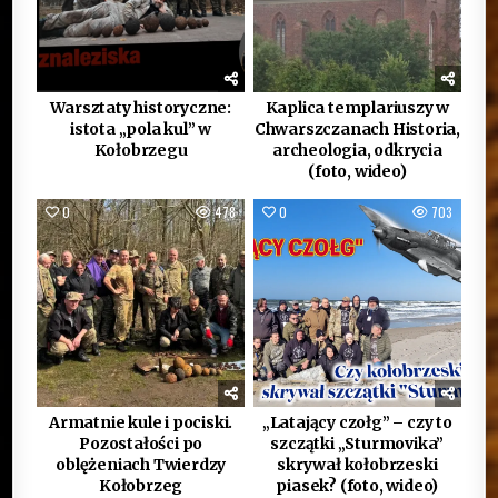
Warsztaty historyczne:
Kaplica templariuszy w
istota „pola kul” w
Chwarszczanach Historia,
Kołobrzegu
archeologia, odkrycia
(foto, wideo)
0
478
0
703
Armatnie kule i pociski.
„Latający czołg” – czy to
Pozostałości po
szczątki „Sturmovika”
oblężeniach Twierdzy
skrywał kołobrzeski
Kołobrzeg
piasek? (foto, wideo)