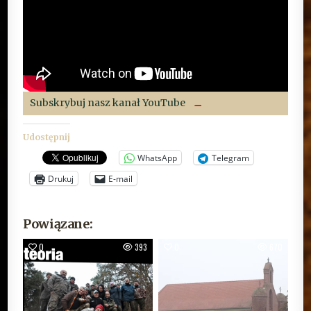
Subskrybuj nasz kanał YouTube
Udostępnij
WhatsApp
Telegram
Drukuj
E-mail
Powiązane:
0
393
0
670