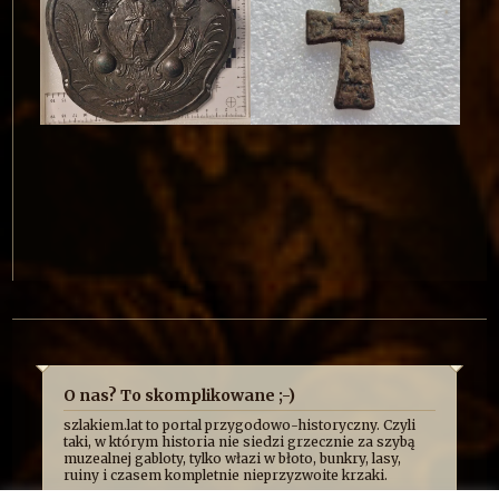
O nas? To skomplikowane ;-)
szlakiem.lat to portal przygodowo-historyczny. Czyli
taki, w którym historia nie siedzi grzecznie za szybą
muzealnej gabloty, tylko włazi w błoto, bunkry, lasy,
ruiny i czasem kompletnie nieprzyzwoite krzaki.
Najczęściej opowiadamy o niej z przymrużeniem oka,