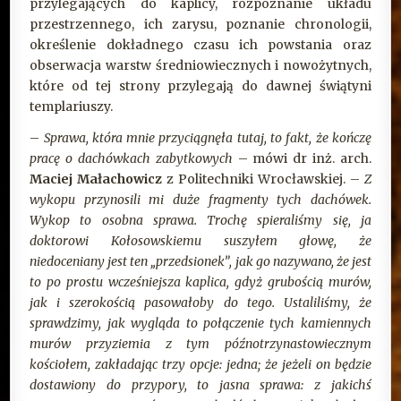
przylegających do kaplicy, rozpoznanie układu
przestrzennego, ich zarysu, poznanie chronologii,
określenie dokładnego czasu ich powstania oraz
obserwacja warstw średniowiecznych i nowożytnych,
które od tej strony przylegają do dawnej świątyni
templariuszy.
–
Sprawa, która mnie przyciągnęła tutaj, to fakt, że kończę
pracę o dachówkach zabytkowych
– mówi dr inż. arch.
Maciej Małachowicz
z Politechniki Wrocławskiej. –
Z
wykopu przynosili mi duże fragmenty tych dachówek.
Wykop to osobna sprawa. Trochę spieraliśmy się, ja
doktorowi Kołosowskiemu suszyłem głowę, że
niedoceniany jest ten „przedsionek”, jak go nazywano, że jest
to po prostu wcześniejsza kaplica, gdyż grubością murów,
jak i szerokością pasowałoby do tego. Ustaliliśmy, że
sprawdzimy, jak wygląda to połączenie tych kamiennych
murów przyziemia z tym późnotrzynastowiecznym
kościołem, zakładając trzy opcje: jedna; że jeżeli on będzie
dostawiony do przypory, to jasna sprawa: z jakichś