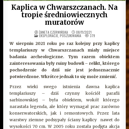
Kaplica w Chwarszczanach. Na
tropie średniowiecznych
muratorów
ŻANETA CZERWIŃSKA
08/11/2021
OPUBLIKOWANE
EKSPLORACJE, POSZUKIWANIA
379
W
W sierpniu 2021 roku po raz kolejny przy kaplicy
templariuszy w Chwarszczanach miały miejsce
badania archeologiczne. Tym razem obiektem
zainteresowania były ruiny budowli – relikt, którego
pochodzenie do dziś nie jest jednoznacznie
potwierdzone. Wkrótce jednak to się może zmienić.
Przez wieki swego istnienia dawna kaplica
templariuszy – dziś czynny kościół parafii
sarbinowskiej – była obiektem, wokół którego
narastała legenda, ale który wymagał prac zarówno
konserwatorskich, jak i remontowych. Przez lata
warstwy ziemne podsypały ściany kaplicy nawet do
wysokości 70 cm. W 2005 roku została podjęta akcja