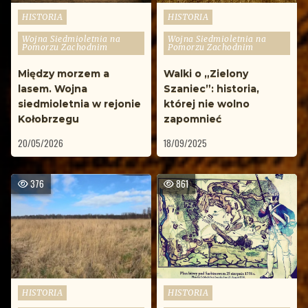
Opublikowane
Opublikowane
HISTORIA
HISTORIA
w
w
Wojna Siedmioletnia na
Wojna Siedmioletnia na
Pomorzu Zachodnim
Pomorzu Zachodnim
Między morzem a
Walki o „Zielony
lasem. Wojna
Szaniec”: historia,
siedmioletnia w rejonie
której nie wolno
Kołobrzegu
zapomnieć
20/05/2026
18/09/2025
376
861
Opublikowane
Opublikowane
HISTORIA
HISTORIA
w
w