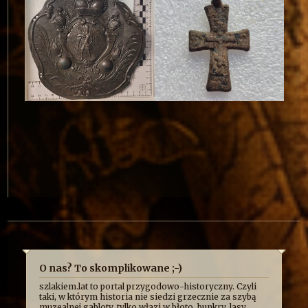
O nas? To skomplikowane ;-)
szlakiem.lat to portal przygodowo-historyczny. Czyli
taki, w którym historia nie siedzi grzecznie za szybą
muzealnej gabloty, tylko włazi w błoto, bunkry, lasy,