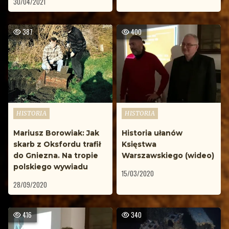
30/04/2021
387
400
Opublikowane
Opublikowane
HISTORIA
HISTORIA
w
w
Mariusz Borowiak: Jak
Historia ułanów
skarb z Oksfordu trafił
Księstwa
do Gniezna. Na tropie
Warszawskiego (wideo)
polskiego wywiadu
15/03/2020
28/09/2020
416
340