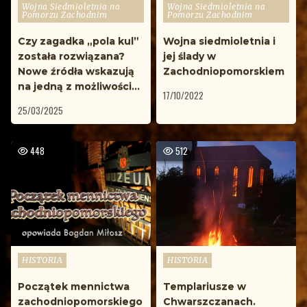
Wojna Siedmioletnia na
Wojna Siedmioletnia na
Pomorzu Zachodnim
Pomorzu Zachodnim
Czy zagadka „pola kul”
Wojna siedmioletnia i
została rozwiązana?
jej ślady w
Nowe źródła wskazują
Zachodniopomorskiem
na jedną z możliwości…
17/10/2022
25/03/2025
448
512
Opublikowane
Opublikowane
HISTORIA
HISTORIA
w
w
Początek mennictwa
Templariusze w
zachodniopomorskiego
Chwarszczanach.