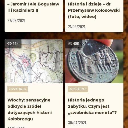
– Jaromir I ale Bogusław
Historia i dzieje – dr
II i Kazimierz II
Przemysław Kołosowski
(foto, wideo)
27/09/2021
21/09/2021
445
480
Opublikowane
Opublikowane
HISTORIA
HISTORIA
w
w
Włochy: sensacyjne
Historia jednego
odkrycie źródeł
zabytku. Czym jest
dotyczących historii
„swobnicka moneta”?
Kołobrzegu
30/04/2021