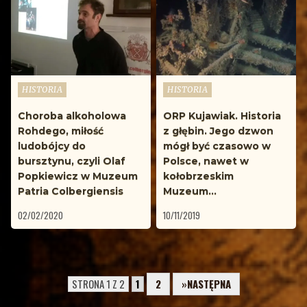
Opublikowane
Opublikowane
HISTORIA
HISTORIA
w
w
Choroba alkoholowa
ORP Kujawiak. Historia
Rohdego, miłość
z głębin. Jego dzwon
ludobójcy do
mógł być czasowo w
bursztynu, czyli Olaf
Polsce, nawet w
Popkiewicz w Muzeum
kołobrzeskim
Patria Colbergiensis
Muzeum…
02/02/2020
10/11/2019
STRONA 1 Z 2
1
2
»NASTĘPNA