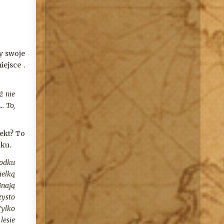
y swoje
ejsce .
ż nie
… To,
ekt? To
roku.
rodku
ielką
inają
ysto
Tylko
lesie