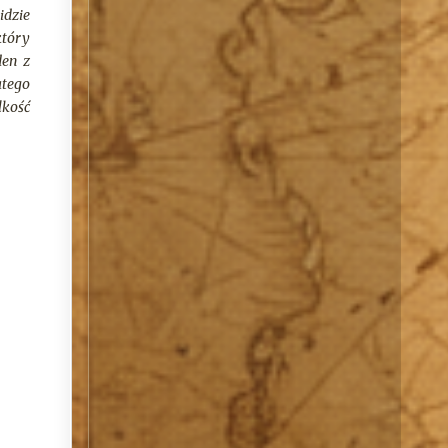
idzie
który
den z
atego
lkość