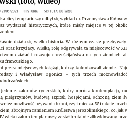
wski (foto, wideo)
OPUBLIKOWANE
21/09/2021
HISTORIA
513
TUTAJ DOTARŁO
W
aplicy templariuszy odbył się wykład dr. Przemysława Kołosow
oraz wydarzeń historycznych, które miały miejsce w tej okolic
czeniem.
śnie działa się wielka historia. W różnym czasie przebywały 
ici oraz krzyżacy. Wielką rolę odgrywała ta miejscowość w XII
ctwem działań i rozwoju chrześcijaństwa na tych ziemiach, al
yku francuskiego.
ni przez miejscowych książąt, którzy kolonizowali ziemie. Najc
rodaty i Władysław Ogonicz
– tych trzech możnowładcó
adodrzańskich.
 jeden z zakonów rycerskich, który oprócz kontemplacją, mo
ą pielgrzymów, budową szpitali, hospicjami, ochroną ziem św
ównież możliwość używania broni, czyli miecza. W trakcie prze
wojskiem, zbrojnym ramieniem Królestwa Jerozolimskiego, co, jak
 XIV wieku zakon templariuszy został brutalnie zlikwidowany prze