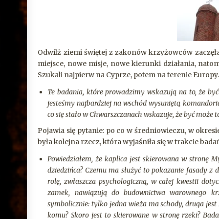
Odwilż ziemi świętej z zakonów krzyżowców zaczęła 
miejsce, nowe misje, nowe kierunki działania, natom
Szukali najpierw na Cyprze, potem na terenie Europy
Te badania, które prowadzimy wskazują na to, że być
jesteśmy najbardziej na wschód wysuniętą komandorią
co się stało w Chwarszczanach wskazuje, że być może 
Pojawia się pytanie: po co w średniowieczu, w okres
była kolejna rzecz, która wyjaśniła się w trakcie bad
Powiedziałem, że kaplica jest skierowana w stronę My
dziedzińca? Czemu ma służyć to pokazanie fasady z
rolę, zwłaszcza psychologiczną, w całej kwestii doty
zamek, nawiązują do budownictwa warownego krzy
symbolicznie: tylko jedna wieża ma schody, druga jest
komu? Skoro jest to skierowane w stronę rzeki? Bad