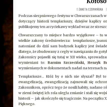
Kołoso
ŻANETA CZERWIŃSKA
Podczas sierpniowego festynu w Chwarszczanach w k
dotyczący historii templariuszy, dziejów kaplicy 
publikujemy ten arcyciekawy wykład wraz ze stresz
Chwarszczany to miejsce bardzo wyjątkowe – tu wła
wielkie zakony średniowiecza: templariusze, joann
natomiast do dziś sam budynek kaplicy jest świade
dlatego, że zbudowany z cegły w nawiązaniu do got
Zakonnicy pojawili się tutaj w XII wieku, sprowadza
wymieniani to:
Barnim Szczeciński, Henryk B
wymienianych w dokumentach nadań na terenach n
Templariusze… Któż by o nich nie słyszał? Był to
ewangelizacją, ewangelizacją zajmowali się ochron
Zakonnikom, oprócz tego że nosili habity, nadano r
w ziemi świętej ich rola uległa zmianie i stali się 
historii – jak skończyło się tragicznie. Na początku
Pięknego.