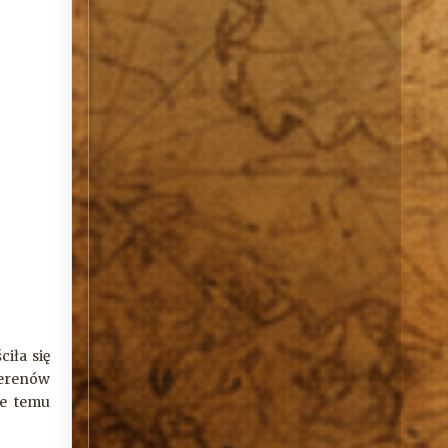
iła się
terenów
ie temu