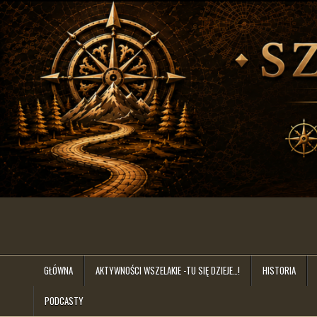
Skip
to
content
szlakiem.lat
GŁÓWNA
AKTYWNOŚCI WSZELAKIE -TU SIĘ DZIEJE…!
HISTORIA
PODCASTY