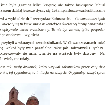
nie była granica kilku księstw, ale także biskupstw: lubus
asem dzisiaj jeszcze słyszy się, że templariusze wznieśli tu zam
i w wykładzie dr Przemysław Kołosowski. –
Chwarszczany i pob
ieściły się tu kurie. Kuria w kontekście ówczesnej łaciny oznaczała 
to opisywało układ przestrzenny. To nie był zamek, tylko gospoda
ść gospodarcza
– wyjaśnia.
u, przybyli z własnymi rzemieślnikami. W Chwarszczanach mieśc
. Wokół były wsie parafialne, takie jak Dobromyśl i Cychry.
akteryzowały się m.in. tym, że na wieżach były dzwony. Na
e wieży nie miały.
iast taki mały dzwonek, który wzywał zakonników przez cały dzi
nku, tej sygnaturce, to imitacja na szczycie. Oryginalny szczyt spło