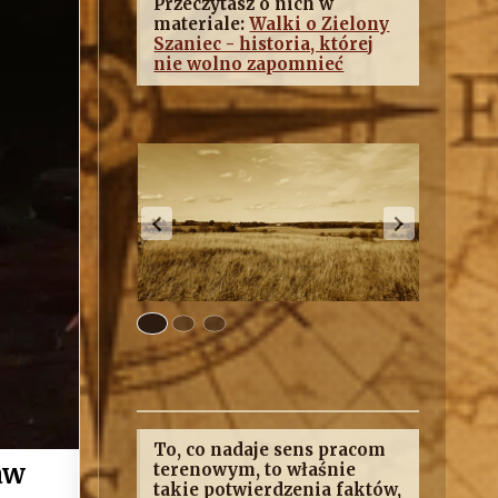
Przeczytasz o nich w
materiale:
Walki o Zielony
Szaniec - historia, której
nie wolno zapomnieć
To, co nadaje sens pracom
aw
terenowym, to właśnie
takie potwierdzenia faktów,