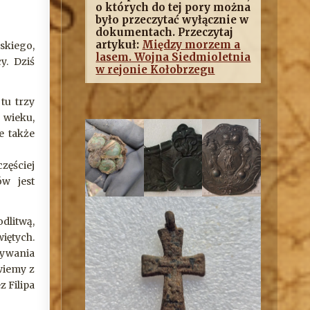
o których do tej pory można
było przeczytać wyłącznie w
dokumentach. Przeczytaj
artykuł:
Między morzem a
skiego,
lasem. Wojna Siedmioletnia
y. Dziś
w rejonie Kołobrzegu
tu trzy
 wieku,
e także
zęściej
w jest
dlitwą,
iętych.
bywania
 wiemy z
z Filipa