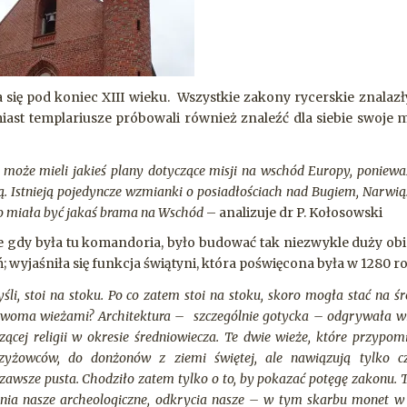
się pod koniec XIII wieku. Wszystkie zakony rycerskie znalazł
iast templariusze próbowali również znaleźć dla siebie swoje mi
.
 może mieli jakieś plany dotyczące misji na wschód Europy, poniewa
. Istnieją pojedyncze wzmianki o posiadłościach nad Bugiem, Narwią
to miała być jakaś brama na Wschód
– analizuje dr P. Kołosowski
ie gdy była tu komandoria, było budować tak niezwykle duży obi
ań; wyjaśniła się funkcja świątyni, która poświęcona była w 1280 
śli, stoi na stoku. Po co zatem stoi na stoku, skoro mogła stać na ś
 dwoma wieżami? Architektura – szczególnie gotycka – odgrywała w
czącej religii w okresie średniowiecza. Te dwie wieże, które przypom
żowców, do donżonów z ziemi świętej, ale nawiązują tylko cz
 zawsze pusta. Chodziło zatem tylko o to, by pokazać potęgę zakonu. 
ania nasze archeologiczne, odkrycia nasze – w tym skarbu monet w 