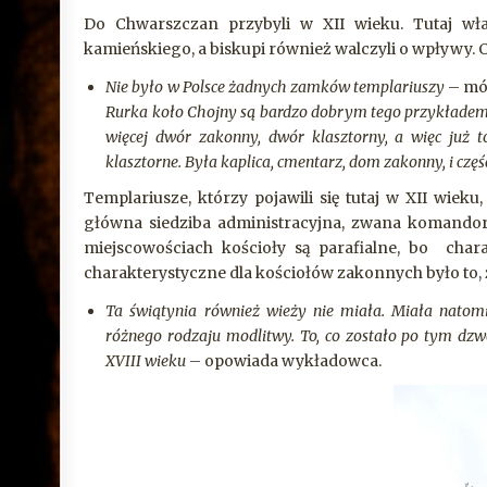
Do Chwarszczan przybyli w XII wieku. Tutaj właś
kamieńskiego, a biskupi również walczyli o wpływy. Cz
Nie było w Polsce żadnych zamków templariuszy
– mów
Rurka koło Chojny są bardzo dobrym tego przykładem. M
więcej dwór zakonny, dwór klasztorny, a więc już 
klasztorne. Była kaplica, cmentarz, dom zakonny, i czę
Templariusze, którzy pojawili się tutaj w XII wiek
główna siedziba administracyjna, zwana komandorią
miejscowościach kościoły są parafialne, bo char
charakterystyczne dla kościołów zakonnych było to, ż
Ta świątynia również wieży nie miała. Miała natom
różnego rodzaju modlitwy. To, co zostało po tym dzwo
XVIII wieku
– opowiada wykładowca.