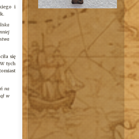
kiego i
ek.
liska
mniej
rstwa
iła się
 W tych
tomiast
eń na
nął w