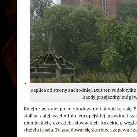
Kaplica od strony zachodniej. Dziś ten widok tylk
każdy przejezdny mógł wid
Kolejne pytanie: po co zbudowano tak wielką salę. 
stolica całej wschodnio-europejskiej prowincji 
niemieckich, czeskich, słowackich tureckich, węgi
służyła ta sala. Tu znajdował się skarbiec i zapewne