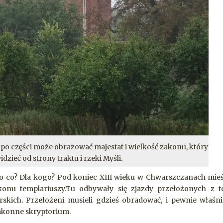
o po części może obrazować majestat i wielkość zakonu, który
zieć od strony traktu i rzeki Myśli.
Po co? Dla kogo? Pod koniec XIII wieku w Chwarszczanach mieśc
zakonu templariuszy.Tu odbywały się zjazdy przełożonych z 
erskich. Przełożeni musieli gdzieś obradować, i pewnie właśn
 zakonne skryptorium.