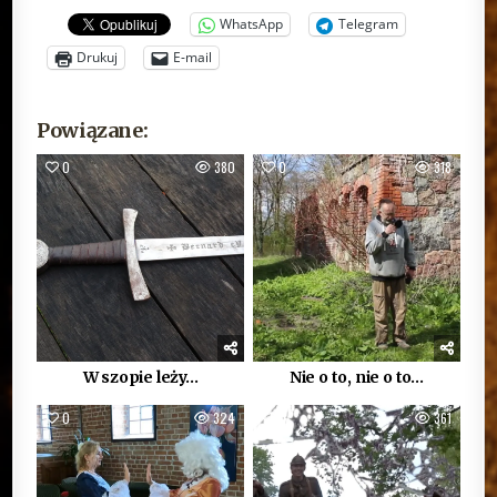
WhatsApp
Telegram
Drukuj
E-mail
Powiązane:
0
380
0
318
W szopie leży…
Nie o to, nie o to…
0
324
0
361