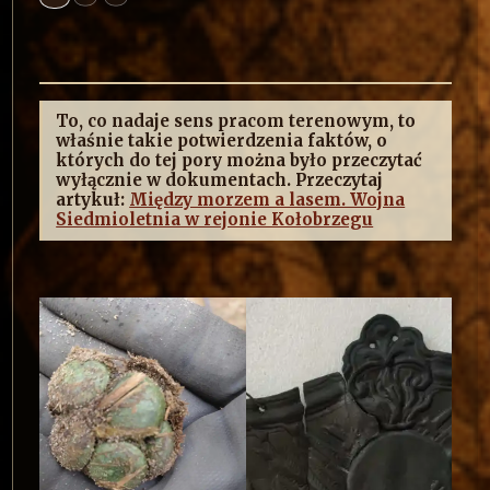
To, co nadaje sens pracom terenowym, to
właśnie takie potwierdzenia faktów, o
których do tej pory można było przeczytać
wyłącznie w dokumentach. Przeczytaj
artykuł:
Między morzem a lasem. Wojna
Siedmioletnia w rejonie Kołobrzegu