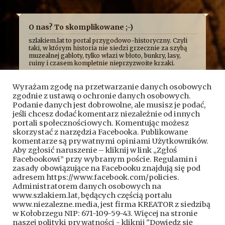
O nas? To skomplikowane ;-)
szlakiem.lat to portal przygodowo-historyczny. Czyli
taki, w którym historia nie siedzi grzecznie za szybą
muzealnej gabloty, tylko włazi w błoto, bunkry, lasy,
ruiny i czasem kompletnie nieprzyzwoite krzaki.
Najczęściej opowiadamy o niej z przymrużeniem oka,
bo uważamy, że historia najlepiej smakuje wtedy, gdy
Wyrażam zgodę na przetwarzanie danych osobowych
człowiek ma przy tym frajdę. Formalnie jesteśmy
zgodnie z ustawą o ochronie danych osobowych.
kroniką przygód, wypraw i historycznych absurdów, z
jakimi mierzy się Fundacja Skryptorium, ale opisujemy
Podanie danych jest dobrowolne, ale musisz je podać,
też przygody naszych przyjaciół. Bywa więc, że taplamy
jeśli chcesz dodać komentarz niezależnie od innych
się w bagnach, kopiemy z archeologami, przeciskamy
portali społecznościowych. Komentując możesz
przez bunkry i tunele, błądzimy po ruinach albo
skorzystać z narzędzia Facebooka. Publikowane
próbujemy ustalić, kto wpadł na pomysł zbudowania
komentarze są prywatnymi opiniami Użytkowników.
czegoś dokładnie pośrodku mokradeł.
Aby zgłosić naruszenie – kliknij w link „Zgłoś
A wszystko po to, żeby pokazać, że historia nie jest
Facebookowi” przy wybranym poście. Regulamin i
nudnym rozdziałem z podręcznika. To przygoda.
Czasem brudna, czasem szalona, czasem całkiem
zasady obowiązujące na Facebooku znajdują się pod
wzruszająca, a czasem poważna.
adresem https://www.facebook.com/policies.
Kontakt do nas:
kontakt@szlakiem.lat
Administratorem danych osobowych na
www.szlakiem.lat, będących częścią portalu
Znajdziesz nas także:
Facebook
YouTube
www.niezalezne.media, jest firma KREATOR z siedzibą
w Kołobrzegu NIP: 671-109-59-43. Więcej na stronie
naszej polityki prywatności - kliknij "Dowiedz się