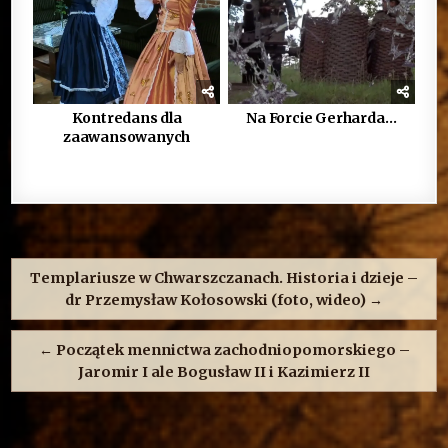
Kontredans dla
Na Forcie Gerharda…
zaawansowanych
Nawigacja
wpisu
Templariusze w Chwarszczanach. Historia i dzieje –
dr Przemysław Kołosowski (foto, wideo) →
← Początek mennictwa zachodniopomorskiego –
Jaromir I ale Bogusław II i Kazimierz II