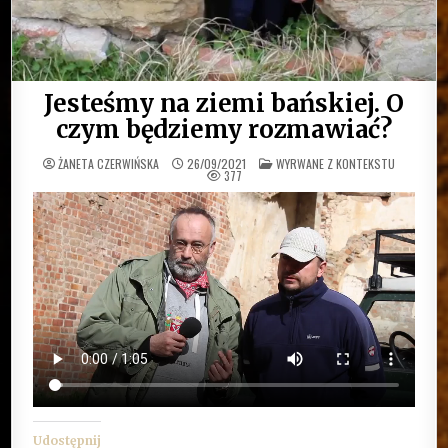
Jesteśmy na ziemi bańskiej. O
czym będziemy rozmawiać?
OPUBLIKOWANE
ŻANETA CZERWIŃSKA
26/09/2021
WYRWANE Z KONTEKSTU
W
377
Udostępnij