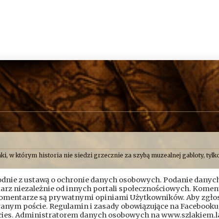
ki, w którym historia nie siedzi grzecznie za szybą muzealnej gabloty, tylko
o uważamy, że historia najlepiej smakuje wtedy, gdy człowiek ma przy tym
nie z ustawą o ochronie danych osobowych. Podanie danych
Skryptorium, ale opisujemy też przygody naszych przyjaciół. Bywa więc, ż
ch albo próbujemy ustalić, kto wpadł na pomysł zbudowania czegoś dokład
ntarz niezależnie od innych portali społecznościowych. Komen
komentarze są prywatnymi opiniami Użytkowników. Aby zgło
 nudnym rozdziałem z podręcznika. To przygoda. Czasem brudna, czasem sz
branym poście. Regulamin i zasady obowiązujące na Facebooku
icies. Administratorem danych osobowych na www.szlakiem.la