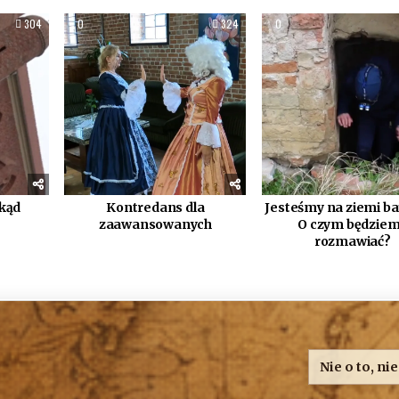
304
0
324
0
skąd
Kontredans dla
Jesteśmy na ziemi ba
?
zaawansowanych
O czym będzie
rozmawiać?
Nie o to, ni