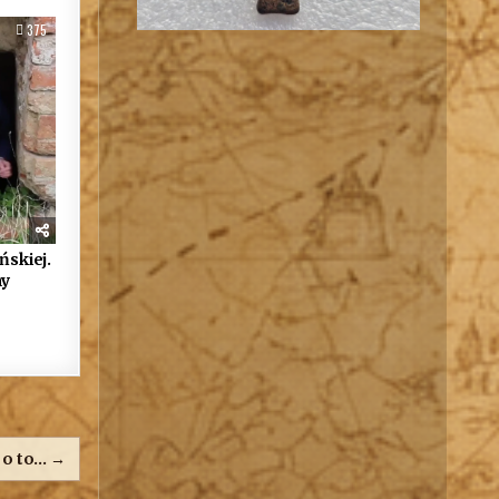
375
ńskiej.
my
e o to… →