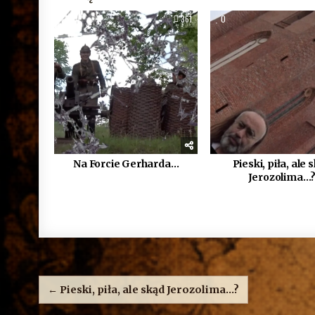
0
361
0
Na Forcie Gerharda…
Pieski, piła, ale 
Jerozolima…
Nawigacja
wpisu
← Pieski, piła, ale skąd Jerozolima…?