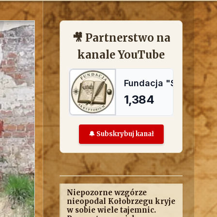
🎥 Partnerstwo na
kanale YouTube
🔔 Subskrybuj kanał
Niepozorne wzgórze
nieopodal Kołobrzegu kryje
w sobie wiele tajemnic.