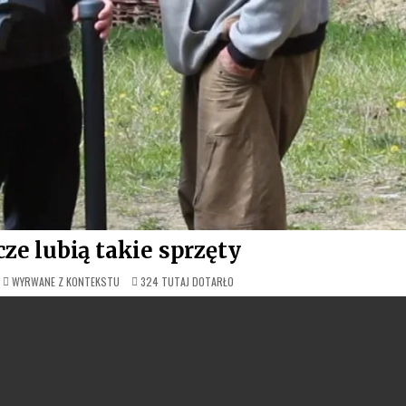
ze lubią takie sprzęty
OPUBLIKOWANE
WYRWANE Z KONTEKSTU
324
TUTAJ DOTARŁO
W