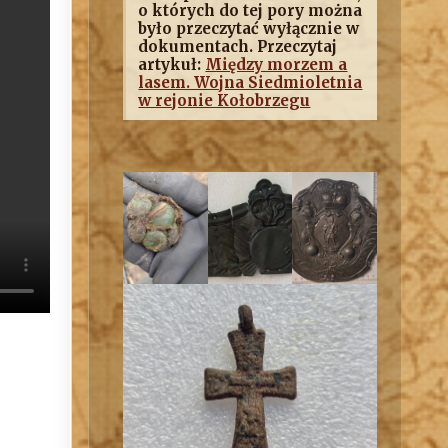
o których do tej pory można
było przeczytać wyłącznie w
dokumentach. Przeczytaj
artykuł:
Między morzem a
lasem. Wojna Siedmioletnia
w rejonie Kołobrzegu