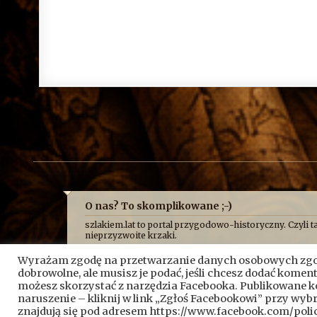
O nas? To skomplikowane ;-)
szlakiem.lat to portal przygodowo-historyczny. Czyli ta
nieprzyzwoite krzaki.
Najczęściej opowiadamy o niej z przymrużeniem oka, b
Wyrażam zgodę na przetwarzanie danych osobowych zgod
historycznych absurdów, z jakimi mierzy się Fundacja 
przeciskamy przez bunkry i tunele, błądzimy po ruina
dobrowolne, ale musisz je podać, jeśli chcesz dodać kome
możesz skorzystać z narzędzia Facebooka. Publikowane 
A wszystko po to, żeby pokazać, że historia nie jest
naruszenie – kliknij w link „Zgłoś Facebookowi” przy wy
Kontakt do nas:
kontakt@szlakiem.lat
znajdują się pod adresem https://www.facebook.com/pol