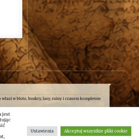
 włazi w błoto, bunkry, lasy, ruiny i czasem kompletnie
 frajdę. Formalnie jesteśmy kroniką przygód, wypraw i
 jest
e taplamy się w bagnach, kopiemy z archeologami,
nie pośrodku mokradeł.
tując
sić
alona, czasem całkiem wzruszająca, a czasem poważna.
Ustawienia
Akceptuj wszystkie pliki cookie
t,