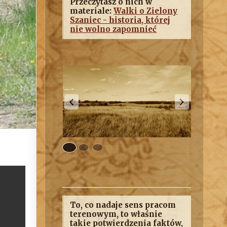
Przeczytasz o nich w
materiale:
Walki o Zielony
Szaniec - historia, której
nie wolno zapomnieć
To, co nadaje sens pracom
terenowym, to właśnie
takie potwierdzenia faktów,