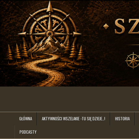
Skip
to
content
szlakiem.lat
GŁÓWNA
AKTYWNOŚCI WSZELAKIE -TU SIĘ DZIEJE…!
HISTORIA
PODCASTY