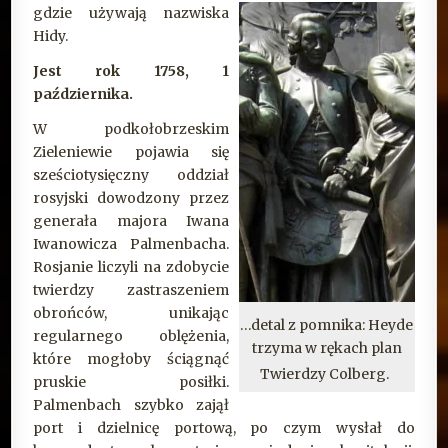
gdzie używają nazwiska
Hidy.
Jest rok 1758, 1
października.
W podkołobrzeskim
Zieleniewie pojawia się
sześciotysięczny oddział
rosyjski dowodzony przez
generała majora Iwana
Iwanowicza Palmenbacha.
Rosjanie liczyli na zdobycie
twierdzy zastraszeniem
obrońców, unikając
…detal z pomnika: Heyde
regularnego oblężenia,
trzyma w rękach plan
które mogłoby ściągnąć
Twierdzy Colberg.
pruskie posiłki.
Palmenbach szybko zajął
port i dzielnicę portową, po czym wysłał do