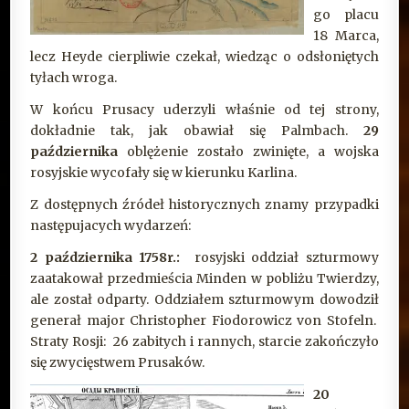
go placu
18 Marca,
lecz Heyde cierpliwie czekał, wiedząc o odsłoniętych
tyłach wroga.
W końcu Prusacy uderzyli właśnie od tej strony,
dokładnie tak, jak obawiał się Palmbach.
29
października
oblężenie zostało zwinięte, a wojska
rosyjskie wycofały się w kierunku Karlina.
Z dostępnych źródeł historycznych znamy przypadki
następujacych wydarzeń:
2 października 1758r.:
rosyjski oddział szturmowy
zaatakował przedmieścia Minden w pobliżu Twierdzy,
ale został odparty. Oddziałem szturmowym dowodził
generał major Christopher Fiodorowicz von Stofeln.
Straty Rosji: 26 zabitych i rannych, starcie zakończyło
się zwycięstwem Prusaków.
20