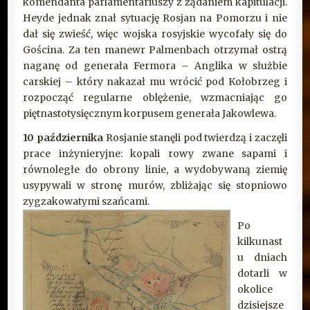
komendanta parlamentariuszy z żądaniem kapitulacji.
Heyde jednak znał sytuację Rosjan na Pomorzu i nie
dał się zwieść, więc wojska rosyjskie wycofały się do
Gościna. Za ten manewr Palmenbach otrzymał ostrą
naganę od generała Fermora – Anglika w służbie
carskiej – który nakazał mu wrócić pod Kołobrzeg i
rozpocząć regularne oblężenie, wzmacniając go
piętnastotysięcznym korpusem generała Jakowlewa.
10 października
Rosjanie stanęli pod twierdzą i zaczęli
prace inżynieryjne: kopali rowy zwane sapami i
równoległe do obrony linie, a wydobywaną ziemię
usypywali w stronę murów, zbliżając się stopniowo
zygzakowatymi szańcami.
Po
kilkunast
u dniach
dotarli w
okolice
dzisiejsze