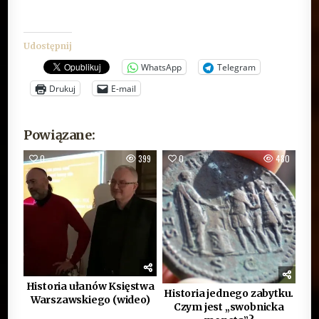
Udostępnij
WhatsApp
Telegram
Drukuj
E-mail
Powiązane:
0
399
0
480
Historia ułanów Księstwa
Historia jednego zabytku.
Warszawskiego (wideo)
Czym jest „swobnicka