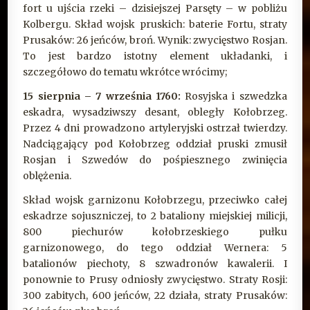
fort u ujścia rzeki – dzisiejszej Parsęty – w pobliżu
Kolbergu. Skład wojsk pruskich: baterie Fortu, straty
Prusaków: 26 jeńców, broń. Wynik: zwycięstwo Rosjan.
To jest bardzo istotny element układanki, i
szczegółowo do tematu wkrótce wrócimy;
15 sierpnia – 7 września 1760:
Rosyjska i szwedzka
eskadra, wysadziwszy desant, obległy Kołobrzeg.
Przez 4 dni prowadzono artyleryjski ostrzał twierdzy.
Nadciągający pod Kołobrzeg oddział pruski zmusił
Rosjan i Szwedów do pośpiesznego zwinięcia
oblężenia.
Skład wojsk garnizonu Kołobrzegu, przeciwko całej
eskadrze sojuszniczej, to 2 bataliony miejskiej milicji,
800 piechurów kołobrzeskiego pułku
garnizonowego, do tego oddział Wernera: 5
batalionów piechoty, 8 szwadronów kawalerii. I
ponownie to Prusy odniosły zwycięstwo. Straty Rosji:
300 zabitych, 600 jeńców, 22 działa, straty Prusaków: