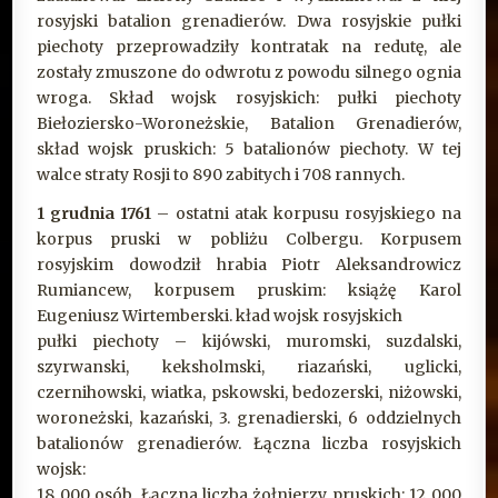
rosyjski batalion grenadierów. Dwa rosyjskie pułki
piechoty przeprowadziły kontratak na redutę, ale
zostały zmuszone do odwrotu z powodu silnego ognia
wroga. Skład wojsk rosyjskich: pułki piechoty
Biełoziersko-Woroneżskie, Batalion Grenadierów,
skład wojsk pruskich: 5 batalionów piechoty. W tej
walce straty Rosji to 890 zabitych i 708 rannych.
1 grudnia 1761
– ostatni atak korpusu rosyjskiego na
korpus pruski w pobliżu Colbergu. Korpusem
rosyjskim dowodził hrabia Piotr Aleksandrowicz
Rumiancew, korpusem pruskim: książę Karol
Eugeniusz Wirtemberski. kład wojsk rosyjskich
pułki piechoty – kijówski, muromski, suzdalski,
szyrwanski, keksholmski, riazański, uglicki,
czernihowski, wiatka, pskowski, bedozerski, niżowski,
woroneżski, kazański, 3. grenadierski, 6 oddzielnych
batalionów grenadierów. Łączna liczba rosyjskich
wojsk:
18 000 osób. Łączna liczba żołnierzy pruskich: 12 000