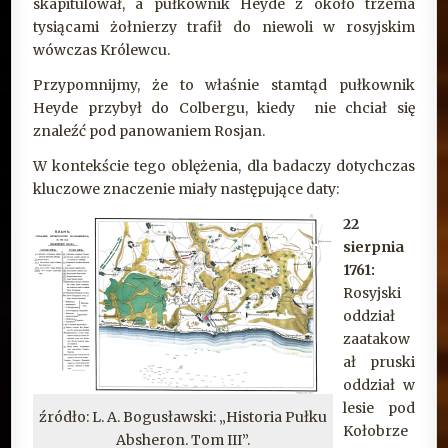
skapitulował, a pułkownik Heyde z około trzema
tysiącami żołnierzy trafił do niewoli w rosyjskim
wówczas Królewcu.
Przypomnijmy, że to właśnie stamtąd pułkownik
Heyde przybył do Colbergu, kiedy nie chciał się
znaleźć pod panowaniem Rosjan.
W kontekście tego oblężenia, dla badaczy dotychczas
kluczowe znaczenie miały następujące daty:
22
sierpnia
1761:
Rosyjski
oddział
zaatakow
ał pruski
oddział w
lesie pod
źródło: L. A. Bogusławski: „Historia Pułku
Kołobrze
Absheron. Tom III”.