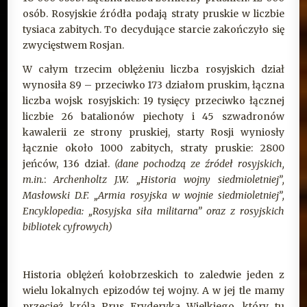
osób. Rosyjskie źródła podają straty pruskie w liczbie
tysiaca zabitych. To decydujące starcie zakończyło się
zwycięstwem Rosjan.
W całym trzecim oblężeniu liczba rosyjskich dział
wynosiła 89 – przeciwko 173 działom pruskim, łączna
liczba wojsk rosyjskich: 19 tysięcy przeciwko łącznej
liczbie 26 batalionów piechoty i 45 szwadronów
kawalerii ze strony pruskiej, starty Rosji wyniosły
łącznie około 1000 zabitych, straty pruskie: 2800
jeńców, 136 dział.
(dane pochodzą ze źródeł rosyjskich,
m.in.
:
Archenholtz J.W. „Historia wojny siedmioletniej”,
Masłowski D.F. „Armia rosyjska w wojnie siedmioletniej”,
Encyklopedia: „Rosyjska siła militarna” oraz z rosyjskich
bibliotek cyfrowych)
Historia oblężeń kołobrzeskich to zaledwie jeden z
wielu lokalnych epizodów tej wojny. A w jej tle mamy
przecież króla Prus Fryderyka Wielkiego, który tu