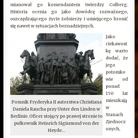
mianował go komendantem twierdzy Colberg.
Historia ocenia go jako dowódcę rozważnego,
oszczędzającego życie żołnierzy i umiejącego bronić
się nawet w sytuacjach beznadziejnych.
Jako
ciekawost
kę warto
dodać, że
jego
potomko
wie od
ponad
150 lat
mieszkają
Pomnik Fryderyka II autorstwa Christiana
w
Daniela Raucha przy Unter den Linden w
Stanach
Berlinie. Oficer stojący po prawej stronie to
Zjednocz
pułkownik Heinrich Sigismund von der
onych,
Heyde…