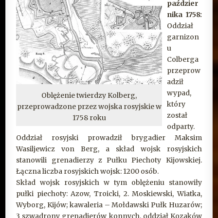
paździer
nika 1758:
Oddział
garnizon
u
Colberga
przeprow
adził
wypad,
Oblężenie twierdzy Kolberg,
który
przeprowadzone przez wojska rosyjskie w
został
1758 roku
odparty.
Oddział rosyjski prowadził brygadier Maksim
Wasiljewicz von Berg, a skład wojsk rosyjskich
stanowili grenadierzy z Pułku Piechoty Kijowskiej.
Łączna liczba rosyjskich wojsk: 1200 osób.
Skład wojsk rosyjskich w tym oblężeniu stanowiły
pułki piechoty: Azow, Troicki, 2. Moskiewski, Wiatka,
Wyborg, Kijów; kawaleria – Mołdawski Pułk Huzarów;
3 szwadrony grenadierów konnych, oddział Kozaków