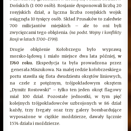
Dońskich (1 000 osób). Rosjanie dysponowali liczbą 20
rosyjskich dział, a łączna liczba rosyjskich wojsk
osiągnęła 10 tysięcy osób. Skład Prusaków to zaledwie
700 milicjantów miejskich – ale to oni byli
zwycięzcami tego oblężenia.
(na podst. Wojny i konflikty
Rosji w latach 1700–1799).
Drugie oblężenie Kołobrzegu było wyprawą
morsko‑lądową i miało miejsce dwa lata później,
w
1760 roku.
Ekspedycja ta była prowadzona przez
generała Miszukowa. Na małej redzie kołobrzeskiego
portu stawiła się flota dwudziestu okrętów liniowych,
na czele z potężnym, trójpokładowym okrętem
„Dymitr Rostowski” – tylko ten jeden okręt flagowy
miał 100 dział. Pozostałe jednostki, w tym pięć
kolejnych trójpokładowców uzbrojonych w 86 dział
każdy, trzy fregaty oraz trzy galery bombardujące
wyposażone w ciężkie moździerze, dawały łącznie
1574 działa i moździerze.