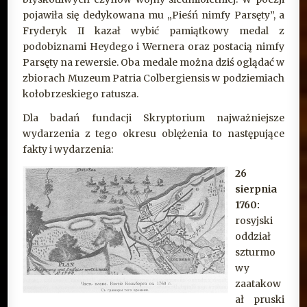
pojawiła się dedykowana mu „Pieśń nimfy Parsęty”, a
Fryderyk II kazał wybić pamiątkowy medal z
podobiznami Heydego i Wernera oraz postacią nimfy
Parsęty na rewersie. Oba medale można dziś oglądać w
zbiorach Muzeum Patria Colbergiensis w podziemiach
kołobrzeskiego ratusza.
Dla badań fundacji Skryptorium najważniejsze
wydarzenia z tego okresu oblężenia to następujące
fakty i wydarzenia:
26
sierpnia
1760:
rosyjski
oddział
szturmo
wy
zaatakow
ał pruski