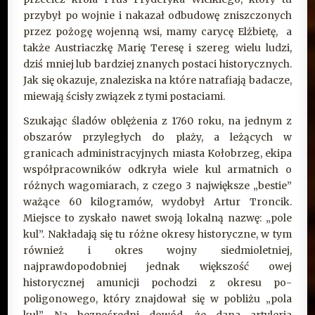
przybył po wojnie i nakazał odbudowę zniszczonych
przez pożogę wojenną wsi, mamy carycę Elżbietę, a
także Austriaczkę Marię Teresę i szereg wielu ludzi,
dziś mniej lub bardziej znanych postaci historycznych.
Jak się okazuje, znaleziska na które natrafiają badacze,
miewają ścisły związek z tymi postaciami.
Szukając śladów oblężenia z 1760 roku, na jednym z
obszarów przyległych do plaży, a leżących w
granicach administracyjnych miasta Kołobrzeg, ekipa
współpracowników odkryła wiele kul armatnich o
różnych wagomiarach, z czego 3 największe „bestie”
ważące 60 kilogramów, wydobył Artur Troncik.
Miejsce to zyskało nawet swoją lokalną nazwę: „pole
kul”. Nakładają się tu różne okresy historyczne, w tym
również i okres wojny siedmioletniej,
najprawdopodobniej jednak większość owej
historycznej amunicji pochodzi z okresu po-
poligonowego, który znajdował się w pobliżu „pola