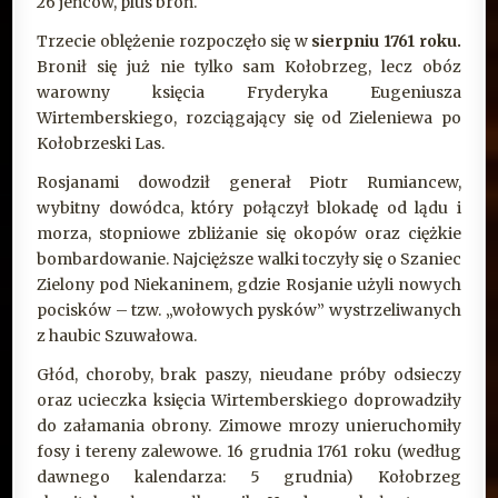
26 jeńców, plus broń.
Trzecie oblężenie rozpoczęło się w
sierpniu 1761 roku.
Bronił się już nie tylko sam Kołobrzeg, lecz obóz
warowny księcia Fryderyka Eugeniusza
Wirtemberskiego, rozciągający się od Zieleniewa po
Kołobrzeski Las.
Rosjanami dowodził generał Piotr Rumiancew,
wybitny dowódca, który połączył blokadę od lądu i
morza, stopniowe zbliżanie się okopów oraz ciężkie
bombardowanie. Najcięższe walki toczyły się o Szaniec
Zielony pod Niekaninem, gdzie Rosjanie użyli nowych
pocisków – tzw. „wołowych pysków” wystrzeliwanych
z haubic Szuwałowa.
Głód, choroby, brak paszy, nieudane próby odsieczy
oraz ucieczka księcia Wirtemberskiego doprowadziły
do załamania obrony. Zimowe mrozy unieruchomiły
fosy i tereny zalewowe. 16 grudnia 1761 roku (według
dawnego kalendarza: 5 grudnia) Kołobrzeg