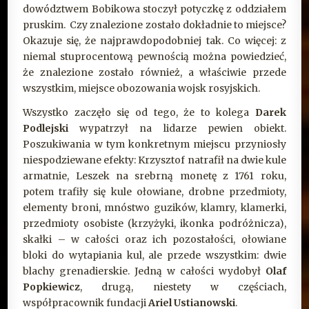
dowództwem Bobikowa stoczył potyczkę z oddziałem
pruskim. Czy znalezione zostało dokładnie to miejsce?
Okazuje się, że najprawdopodobniej tak. Co więcej: z
niemal stuprocentową pewnością można powiedzieć,
że znalezione zostało również, a właściwie przede
wszystkim, miejsce obozowania wojsk rosyjskich.
Wszystko zaczęło się od tego, że to kolega
Darek
Podlejski
wypatrzył na lidarze pewien obiekt.
Poszukiwania w tym konkretnym miejscu przyniosły
niespodziewane efekty: Krzysztof natrafił na dwie kule
armatnie, Leszek na srebrną monetę z 1761 roku,
potem trafiły się kule ołowiane, drobne przedmioty,
elementy broni, mnóstwo guzików, klamry, klamerki,
przedmioty osobiste (krzyżyki, ikonka podróżnicza),
skałki – w całości oraz ich pozostałości, ołowiane
bloki do wytapiania kul, ale przede wszystkim: dwie
blachy grenadierskie. Jedną w całości wydobył
Olaf
Popkiewicz
, drugą, niestety w częściach,
współpracownik fundacji
Ariel Ustianowski
.