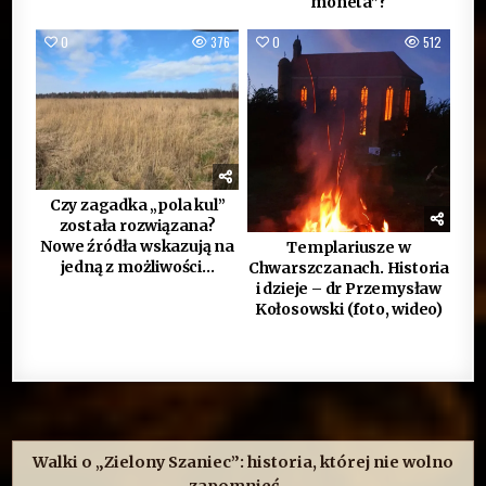
moneta”?
0
376
0
512
Czy zagadka „pola kul”
została rozwiązana?
Nowe źródła wskazują na
Templariusze w
jedną z możliwości…
Chwarszczanach. Historia
i dzieje – dr Przemysław
Kołosowski (foto, wideo)
Nawigacja
wpisu
Walki o „Zielony Szaniec”: historia, której nie wolno