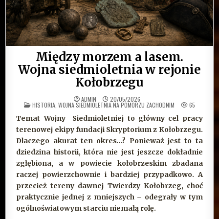
Między morzem a lasem.
Wojna siedmioletnia w rejonie
Kołobrzegu
ADMIN
20/05/2026
OPUBLIKOWANE
HISTORIA
,
WOJNA SIEDMIOLETNIA NA POMORZU ZACHODNIM
65
W
Temat Wojny Siedmioletniej to główny cel pracy
terenowej ekipy fundacji Skryptorium z Kołobrzegu.
Dlaczego akurat ten okres…? Ponieważ jest to ta
dziedzina historii, która nie jest jeszcze dokładnie
zgłębiona, a w powiecie kołobrzeskim zbadana
raczej powierzchownie i bardziej przypadkowo. A
przecież tereny dawnej Twierdzy Kołobrzeg, choć
praktycznie jednej z mniejszych – odegrały w tym
ogólnoświatowym starciu niemałą rolę.