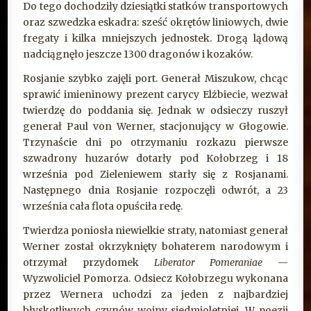
Do tego dochodziły dziesiątki statków transportowych
oraz szwedzka eskadra: sześć okrętów liniowych, dwie
fregaty i kilka mniejszych jednostek. Drogą lądową
nadciągnęło jeszcze 1300 dragonów i kozaków.
Rosjanie szybko zajęli port. Generał Miszukow, chcąc
sprawić imieninowy prezent carycy Elżbiecie, wezwał
twierdzę do poddania się. Jednak w odsieczy ruszył
generał Paul von Werner, stacjonujący w Głogowie.
Trzynaście dni po otrzymaniu rozkazu pierwsze
szwadrony huzarów dotarły pod Kołobrzeg i 18
września pod Zieleniewem starły się z Rosjanami.
Następnego dnia Rosjanie rozpoczęli odwrót, a 23
września cała flota opuściła redę.
Twierdza poniosła niewielkie straty, natomiast generał
Werner został okrzyknięty bohaterem narodowym i
otrzymał przydomek
Liberator Pomeraniae
—
Wyzwoliciel Pomorza. Odsiecz Kołobrzegu wykonana
przez Wernera uchodzi za jeden z najbardziej
błyskotliwych czynów wojny siedmioletniej. W poezji