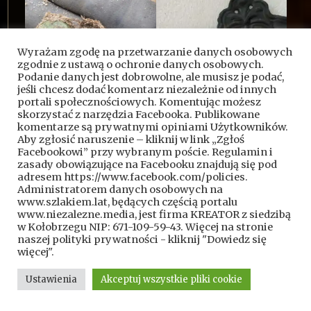
Wyrażam zgodę na przetwarzanie danych osobowych
zgodnie z ustawą o ochronie danych osobowych.
Podanie danych jest dobrowolne, ale musisz je podać,
jeśli chcesz dodać komentarz niezależnie od innych
portali społecznościowych. Komentując możesz
skorzystać z narzędzia Facebooka. Publikowane
komentarze są prywatnymi opiniami Użytkowników.
Aby zgłosić naruszenie – kliknij w link „Zgłoś
Facebookowi” przy wybranym poście. Regulamin i
zasady obowiązujące na Facebooku znajdują się pod
adresem https://www.facebook.com/policies.
Administratorem danych osobowych na
www.szlakiem.lat, będących częścią portalu
www.niezalezne.media, jest firma KREATOR z siedzibą
w Kołobrzegu NIP: 671-109-59-43. Więcej na stronie
naszej polityki prywatności - kliknij "Dowiedz się
więcej".
Ustawienia
Akceptuj wszystkie pliki cookie