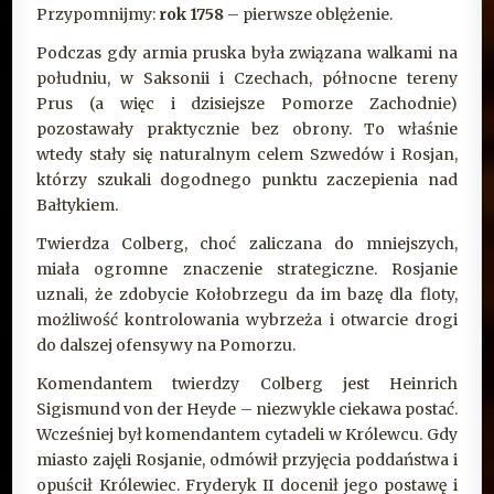
Przypomnijmy:
rok 1758
– pierwsze oblężenie.
Podczas gdy armia pruska była związana walkami na
południu, w Saksonii i Czechach, północne tereny
Prus (a więc i dzisiejsze Pomorze Zachodnie)
pozostawały praktycznie bez obrony. To właśnie
wtedy stały się naturalnym celem Szwedów i Rosjan,
którzy szukali dogodnego punktu zaczepienia nad
Bałtykiem.
Twierdza Colberg, choć zaliczana do mniejszych,
miała ogromne znaczenie strategiczne. Rosjanie
uznali, że zdobycie Kołobrzegu da im bazę dla floty,
możliwość kontrolowania wybrzeża i otwarcie drogi
do dalszej ofensywy na Pomorzu.
Komendantem twierdzy Colberg jest Heinrich
Sigismund von der Heyde – niezwykle ciekawa postać.
Wcześniej był komendantem cytadeli w Królewcu. Gdy
miasto zajęli Rosjanie, odmówił przyjęcia poddaństwa i
opuścił Królewiec. Fryderyk II docenił jego postawę i