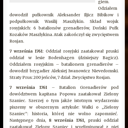
giem.
Odziałem
dowodził pułkownik Aleksander Iljicz Bibikow i
podpułkownik Wasilij Maszlykin. Skład wojsk
rosyjskich: 6 batalionów grenadierów, Doński Pułk
Kozaków Maszlykina. Atak zakończył się zwycięstwem
Rosjan.
7 września 1761
: Oddział rosyjski zaatakował pruski
oddział w lesie Bodenhagen (dzisiejszy Bagicz).
Oddziałem rosyjskim – batalionem grenadierów –
dowodził brygadier Aleksiej Iwanowicz Nievedomski.
Straty Prus: 200 jeńców, 7 dział. Zwycięstwo Rosjan.
7 września 1761
– Batalion Grenadierów pod
dowództwem kapitana Popowa zaatakował Zielony
Szaniec. Szerzej o tym jakże istotnym wydarzeniu
piszemy w obszernym artykule:
Walki o „Zielony
Szaniec”: historia, której nie wolno zapomnieć
.
Następnego dnia,
8 września 1761,
pruski oddział
zaatakował Zielony Szaniec i wyeliminował z niej