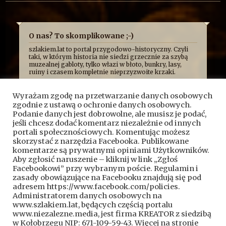
O nas? To skomplikowane ;-)
szlakiem.lat to portal przygodowo-historyczny. Czyli
taki, w którym historia nie siedzi grzecznie za szybą
muzealnej gabloty, tylko włazi w błoto, bunkry, lasy,
ruiny i czasem kompletnie nieprzyzwoite krzaki.
Najczęściej opowiadamy o niej z przymrużeniem oka,
bo uważamy, że historia najlepiej smakuje wtedy, gdy
Wyrażam zgodę na przetwarzanie danych osobowych
człowiek ma przy tym frajdę. Formalnie jesteśmy
zgodnie z ustawą o ochronie danych osobowych.
kroniką przygód, wypraw i historycznych absurdów, z
jakimi mierzy się Fundacja Skryptorium, ale opisujemy
Podanie danych jest dobrowolne, ale musisz je podać,
też przygody naszych przyjaciół. Bywa więc, że taplamy
jeśli chcesz dodać komentarz niezależnie od innych
się w bagnach, kopiemy z archeologami, przeciskamy
portali społecznościowych. Komentując możesz
przez bunkry i tunele, błądzimy po ruinach albo
skorzystać z narzędzia Facebooka. Publikowane
próbujemy ustalić, kto wpadł na pomysł zbudowania
komentarze są prywatnymi opiniami Użytkowników.
czegoś dokładnie pośrodku mokradeł.
Aby zgłosić naruszenie – kliknij w link „Zgłoś
A wszystko po to, żeby pokazać, że historia nie jest
nudnym rozdziałem z podręcznika. To przygoda.
Facebookowi” przy wybranym poście. Regulamin i
Czasem brudna, czasem szalona, czasem całkiem
zasady obowiązujące na Facebooku znajdują się pod
wzruszająca, a czasem poważna.
adresem https://www.facebook.com/policies.
Kontakt do nas:
kontakt@szlakiem.lat
Administratorem danych osobowych na
www.szlakiem.lat, będących częścią portalu
Znajdziesz nas także:
Facebook
YouTube
www.niezalezne.media, jest firma KREATOR z siedzibą
w Kołobrzegu NIP: 671-109-59-43. Więcej na stronie