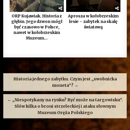
ORP Kujawiak. Historia z
Aprosza w kołobrzeskim
głębin. Jego dzwon mógł
lesie – zabytek na skalę
być czasowo w Polsce,
światową
nawet w kołobrzeskim
Muzeum…
Nawigacja
wpisu
Historia jednego zabytku. Czym jest „swobnicka
moneta”? →
← „Niespotykany na rynku? Być może na targowisku”.
Słów kilka o broni strzeleckiej i ataku słownym
Muzeum Oręża Polskiego