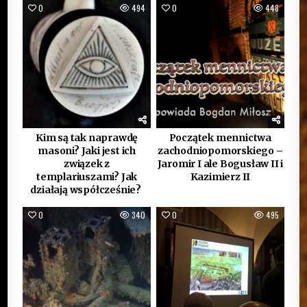
0
494
0
448
Kim są tak naprawdę
Początek mennictwa
masoni? Jaki jest ich
zachodniopomorskiego –
związek z
Jaromir I ale Bogusław II i
templariuszami? Jak
Kazimierz II
działają współcześnie?
0
340
0
495