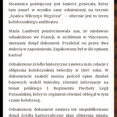
Stramnica poświęcony jest śmierci generała, który
tam zmarł w wyniku rany odniesionej na terenie
„Szańca Wilczego Wzgórza” – obecnie jest to teren
kołobrzeskiego amfiteatru.
Maria Lamberti poinformowała nas, że niedawno
odnaleziono we Francji, w archiwum w Vincennes,
nieznany dotąd dokument. Przeleżał on przez dwa
stulecia w zapomnieniu. Zapakowany był w źle opisany
karton!
Odnalezione źródło historyczne zawiera m.in. relacje z
oblężenia kołobrzeskiej twierdzy w 1807 roku. W
dokumencie znaleźć można pośród opisu działań
bojowych wokół twierdzy, również informacje na
temat polskiego 1. Regimentu Piechoty Legii
Poznańskiej, który to regiment również oblegał w tym
czasie Kołobrzeg.
Odnaleziony dokument zawiera też niepublikowane
dotąd źródła kartograficzne: plan oblężenia miasta,