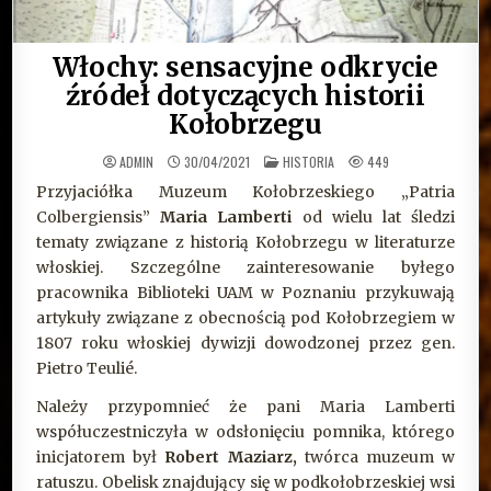
Włochy: sensacyjne odkrycie
źródeł dotyczących historii
Kołobrzegu
OPUBLIKOWANE
ADMIN
30/04/2021
HISTORIA
449
W
Przyjaciółka Muzeum Kołobrzeskiego „Patria
Colbergiensis”
Maria Lamberti
od wielu lat śledzi
tematy związane z historią Kołobrzegu w literaturze
włoskiej. Szczególne zainteresowanie byłego
pracownika Biblioteki UAM w Poznaniu przykuwają
artykuły związane z obecnością pod Kołobrzegiem w
1807 roku włoskiej dywizji dowodzonej przez gen.
Pietro Teulié.
Należy przypomnieć że pani Maria Lamberti
współuczestniczyła w odsłonięciu pomnika, którego
inicjatorem był
Robert Maziarz,
twórca muzeum w
ratuszu. Obelisk znajdujący się w podkołobrzeskiej wsi