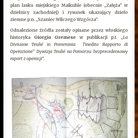
plan lasku miejskiego Maikuhle (obecnie „Załęża” w
dzielnicy zachodniej) i rysunek ukazujący dzieło
ziemne p.n. „Szaniec Wilczego Wzgórza”.
Odnalezione źródła zostały opisane przez włoskiego
historyka
Giorgio Gremese
w publikacji p.t. „
La
Divisione Teulié in Pomerania: l’inedito Rapporto di
Operazion
e”
Dywizja Teulié na Pomorzu: bezprecedensowy
raport z operacji
”.