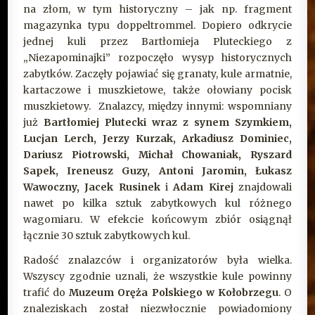
na złom, w tym historyczny – jak np. fragment
magazynka typu doppeltrommel. Dopiero odkrycie
jednej kuli przez Bartłomieja Pluteckiego z
„Niezapominajki” rozpoczęło wysyp historycznych
zabytków. Zaczęły pojawiać się granaty, kule armatnie,
kartaczowe i muszkietowe, także ołowiany pocisk
muszkietowy. Znalazcy, między innymi: wspomniany
już
Bartłomiej Plutecki wraz z synem Szymkiem,
Lucjan Lerch, Jerzy Kurzak, Arkadiusz Dominiec,
Dariusz Piotrowski, Michał Chowaniak, Ryszard
Sapek, Ireneusz Guzy, Antoni Jaromin, Łukasz
Wawoczny, Jacek Rusinek
i
Adam Kirej
znajdowali
nawet po kilka sztuk zabytkowych kul różnego
wagomiaru. W efekcie końcowym zbiór osiągnął
łącznie 30 sztuk zabytkowych kul.
Radość znalazców i organizatorów była wielka.
Wszyscy zgodnie uznali, że wszystkie kule powinny
trafić do
Muzeum Oręża Polskiego w Kołobrzegu
. O
znaleziskach został niezwłocznie powiadomiony