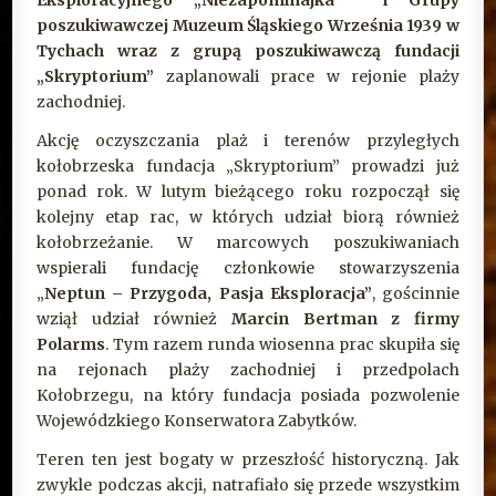
Eksploracyjnego „Niezapominajka” i Grupy
poszukiwawczej Muzeum Śląskiego Września 1939 w
Tychach wraz z grupą poszukiwawczą fundacji
„Skryptorium”
zaplanowali prace w rejonie plaży
zachodniej.
Akcję oczyszczania plaż i terenów przyległych
kołobrzeska fundacja „Skryptorium” prowadzi już
ponad rok. W lutym bieżącego roku rozpoczął się
kolejny etap rac, w których udział biorą również
kołobrzeżanie. W marcowych poszukiwaniach
wspierali fundację członkowie stowarzyszenia
„
Neptun – Przygoda, Pasja Eksploracja”
, gościnnie
wziął udział również
Marcin Bertman z firmy
Polarms
. Tym razem runda wiosenna prac skupiła się
na rejonach plaży zachodniej i przedpolach
Kołobrzegu, na który fundacja posiada pozwolenie
Wojewódzkiego Konserwatora Zabytków.
Teren ten jest bogaty w przeszłość historyczną. Jak
zwykle podczas akcji, natrafiało się przede wszystkim