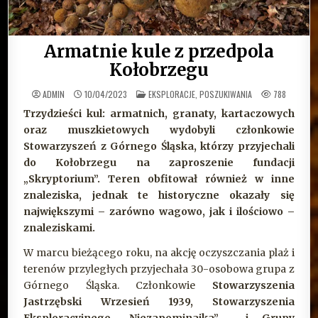
Armatnie kule z przedpola
Kołobrzegu
OPUBLIKOWANE
ADMIN
10/04/2023
EKSPLORACJE, POSZUKIWANIA
788
W
Trzydzieści kul: armatnich, granaty, kartaczowych
oraz muszkietowych wydobyli członkowie
Stowarzyszeń z Górnego Śląska, którzy przyjechali
do Kołobrzegu na zaproszenie fundacji
„Skryptorium”. Teren obfitował również w inne
znaleziska, jednak te historyczne okazały się
największymi – zarówno wagowo, jak i ilościowo –
znaleziskami.
W marcu bieżącego roku, na akcję oczyszczania plaż i
terenów przyległych przyjechała 30-osobowa grupa z
Górnego Śląska. Członkowie
Stowarzyszenia
Jastrzębski Wrzesień 1939, Stowarzyszenia