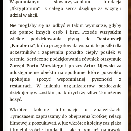
Wspomnianym stowarzyszeniom fundacja
„Skryptorium” z całego serca dziękuje za wizytę i
udział w akcji.
Nie mogłaby się na odbyć w takim wymiarze, gdyby
nie pomoc innych osób i firm. Przede wszystkim
wielkie podziękowania płyną do
Restauracji
„Fanaberia”,
która przygotowała wspaniałe posiłki dla
uczestników i zapewniła ponadto ciepły posiłek w
terenie. Serdeczne podziękowania również otrzymuje
Zarząd Portu Morskiego
i prezes
Artur Lijewski
za
udostępnienie obiektu na spotkanie, które pozwoliło
spokojnie spożyć wspomnianej pyszności z
restauracji. W imieniu organizatorów serdecznie
dziękujemy wszystkim, na których życzliwość możemy
liczyć.
Wkrótce kolejne informacje o znaleziskach.
Tymczasem zapraszamy do obejrzenia krótkiej relacji
filmowej z poszukiwań. A już wkrótce kolejny raz plaża
i kolejni goście fundacji – ale o tym już naprawdę