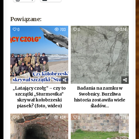
Powiązane:
0
703
0
374
„Latający czołg” – czy to
Badania na zamku w
szczątki „Sturmovika”
Swobnicy. Burzliwa
skrywał kołobrzeski
historia zostawiła wiele
piasek? (foto, wideo)
śladów…
0
434
0
379