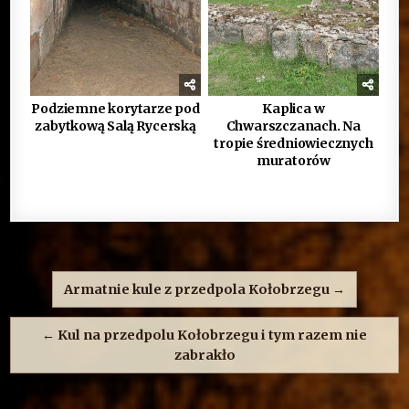
Podziemne korytarze pod
Kaplica w
zabytkową Salą Rycerską
Chwarszczanach. Na
tropie średniowiecznych
muratorów
Nawigacja
wpisu
Armatnie kule z przedpola Kołobrzegu →
← Kul na przedpolu Kołobrzegu i tym razem nie
zabrakło