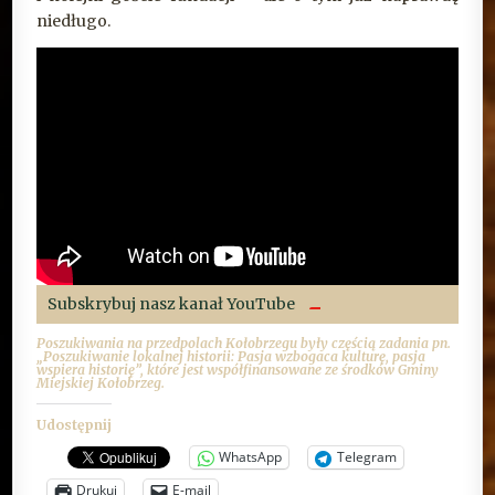
niedługo.
Subskrybuj nasz kanał YouTube
Poszukiwania na przedpolach Kołobrzegu były częścią zadania pn.
„Poszukiwanie lokalnej historii: Pasja wzbogaca kulturę, pasja
wspiera historię”, które jest współfinansowane ze środków Gminy
Miejskiej Kołobrzeg.
Udostępnij
WhatsApp
Telegram
Drukuj
E-mail