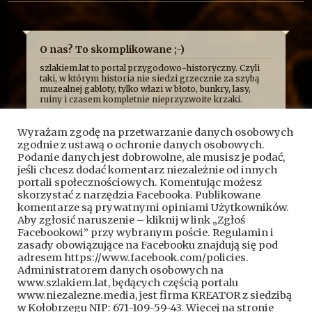
O nas? To skomplikowane ;-)
szlakiem.lat to portal przygodowo-historyczny. Czyli
taki, w którym historia nie siedzi grzecznie za szybą
muzealnej gabloty, tylko włazi w błoto, bunkry, lasy,
ruiny i czasem kompletnie nieprzyzwoite krzaki.
Najczęściej opowiadamy o niej z przymrużeniem oka,
bo uważamy, że historia najlepiej smakuje wtedy, gdy
Wyrażam zgodę na przetwarzanie danych osobowych
człowiek ma przy tym frajdę. Formalnie jesteśmy
zgodnie z ustawą o ochronie danych osobowych.
kroniką przygód, wypraw i historycznych absurdów, z
jakimi mierzy się Fundacja Skryptorium, ale opisujemy
Podanie danych jest dobrowolne, ale musisz je podać,
też przygody naszych przyjaciół. Bywa więc, że taplamy
jeśli chcesz dodać komentarz niezależnie od innych
się w bagnach, kopiemy z archeologami, przeciskamy
portali społecznościowych. Komentując możesz
przez bunkry i tunele, błądzimy po ruinach albo
skorzystać z narzędzia Facebooka. Publikowane
próbujemy ustalić, kto wpadł na pomysł zbudowania
komentarze są prywatnymi opiniami Użytkowników.
czegoś dokładnie pośrodku mokradeł.
Aby zgłosić naruszenie – kliknij w link „Zgłoś
A wszystko po to, żeby pokazać, że historia nie jest
Facebookowi” przy wybranym poście. Regulamin i
nudnym rozdziałem z podręcznika. To przygoda.
Czasem brudna, czasem szalona, czasem całkiem
zasady obowiązujące na Facebooku znajdują się pod
wzruszająca, a czasem poważna.
adresem https://www.facebook.com/policies.
Kontakt do nas:
kontakt@szlakiem.lat
Administratorem danych osobowych na
www.szlakiem.lat, będących częścią portalu
Znajdziesz nas także:
Facebook
YouTube
www.niezalezne.media, jest firma KREATOR z siedzibą
w Kołobrzegu NIP: 671-109-59-43. Więcej na stronie