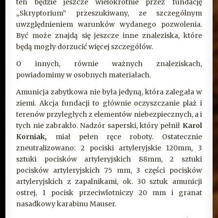
ten będzie jeszcze wielokrotnie przez fundację
„Skryptorium” przeszukiwany, ze szczególnym
uwzględnieniem warunków wydanego pozwolenia.
Być może znajdą się jeszcze inne znaleziska, które
będą mogły dorzucić więcej szczegółów.
O innych, równie ważnych znaleziskach,
powiadomimy w osobnych materiałach.
Amunicja zabytkowa nie była jedyną, która zalegała w
ziemi. Akcja fundacji to głównie oczyszczanie plaż i
terenów przyległych z elementów niebezpiecznych, a i
tych nie zabrakło. Nadzór saperski, który pełnił
Karol
Korniak,
miał pełen ręce roboty. Ostatecznie
zneutralizowano: 2 pociski artyleryjskie 120mm, 3
sztuki pocisków artyleryjskich 88mm, 2 sztuki
pocisków artyleryjskich 75 mm, 3 części pocisków
artyleryjskich z zapalnikami, ok. 30 sztuk amunicji
ostrej, 1 pocisk przeciwlotniczy 20 mm i granat
nasadkowy karabinu Mauser.