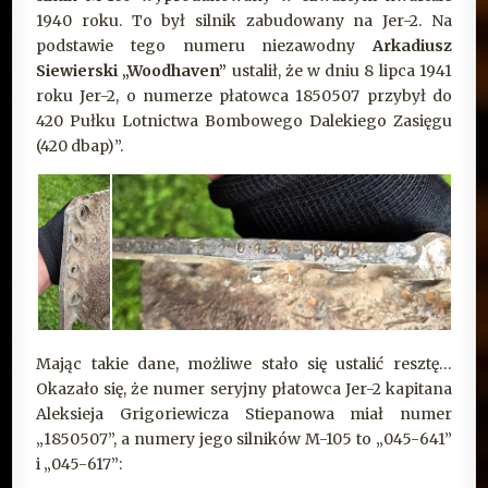
1940 roku. To był silnik zabudowany na Jer-2. Na
podstawie tego numeru niezawodny
Arkadiusz
Siewierski „Woodhaven”
ustalił, że w dniu 8 lipca 1941
roku Jer-2, o numerze płatowca 1850507 przybył do
420 Pułku Lotnictwa Bombowego Dalekiego Zasięgu
(420 dbap)”.
Mając takie dane, możliwe stało się ustalić resztę…
Okazało się, że numer seryjny płatowca Jer-2 kapitana
Aleksieja Grigoriewicza Stiepanowa miał numer
„1850507”, a numery jego silników M-105 to „045-641”
i „045-617”: