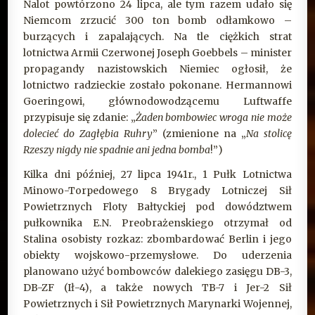
Nalot powtórzono 24 lipca, ale tym razem udało się
Niemcom zrzucić 300 ton bomb odłamkowo –
burzących i zapalających. Na tle ciężkich strat
lotnictwa Armii Czerwonej Joseph Goebbels – minister
propagandy nazistowskich Niemiec ogłosił, że
lotnictwo radzieckie zostało pokonane. Hermannowi
Goeringowi, głównodowodzącemu Luftwaffe
przypisuje się zdanie: „
Żaden bombowiec wroga nie może
dolecieć do Zagłębia Ruhry
” (zmienione na „
Na stolicę
Rzeszy nigdy nie spadnie ani jedna bomba
!”)
Kilka dni później, 27 lipca 1941r., 1 Pułk Lotnictwa
Minowo-Torpedowego 8 Brygady Lotniczej Sił
Powietrznych Floty Bałtyckiej pod dowództwem
pułkownika E.N. Preobrażenskiego otrzymał od
Stalina osobisty rozkaz: zbombardować Berlin i jego
obiekty wojskowo-przemysłowe. Do uderzenia
planowano użyć bombowców dalekiego zasięgu DB-3,
DB-ZF (Ił-4), a także nowych TB-7 i Jer-2 Sił
Powietrznych i Sił Powietrznych Marynarki Wojennej,