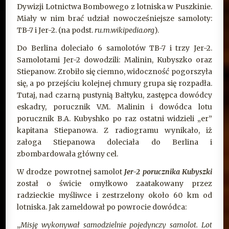
Dywizji Lotnictwa Bombowego z lotniska w Puszkinie.
Miały w nim brać udział nowocześniejsze samoloty:
TB-7 i Jer-2. (na podst.
ru.m.wikipedia.org
).
Do Berlina doleciało 6 samolotów TB-7 i trzy Jer-2.
Samolotami Jer-2 dowodzili: Malinin, Kubyszko oraz
Stiepanow. Zrobiło się ciemno, widoczność pogorszyła
się, a po przejściu kolejnej chmury grupa się rozpadła.
Tutaj, nad czarną pustynią Bałtyku, zastępca dowódcy
eskadry, porucznik V.M. Malinin i dowódca lotu
porucznik B.A. Kubyshko po raz ostatni widzieli „er”
kapitana Stiepanowa. Z radiogramu wynikało, iż
załoga Stiepanowa doleciała do Berlina i
zbombardowała główny cel.
W drodze powrotnej samolot
Jer-2 porucznika Kubyszki
został o świcie omyłkowo zaatakowany przez
radzieckie myśliwce i zestrzelony około 60 km od
lotniska. Jak zameldował po powrocie dowódca:
„
Misję wykonywał samodzielnie pojedynczy samolot. Lot