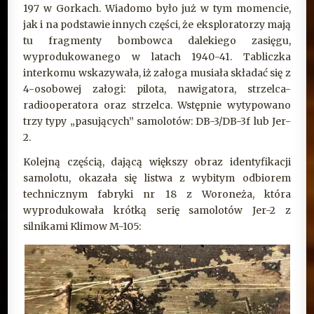
197 w Gorkach. Wiadomo było już w tym momencie,
jak i na podstawie innych części, że eksploratorzy mają
tu fragmenty bombowca dalekiego zasięgu,
wyprodukowanego w latach 1940-41. Tabliczka
interkomu wskazywała, iż załoga musiała składać się z
4-osobowej załogi: pilota, nawigatora, strzelca-
radiooperatora oraz strzelca. Wstępnie wytypowano
trzy typy „pasujących” samolotów: DB-3/DB-3f lub Jer-
2.
Kolejną częścią, dającą większy obraz identyfikacji
samolotu, okazała się listwa z wybitym odbiorem
technicznym fabryki nr 18 z Woroneża, która
wyprodukowała krótką serię samolotów Jer-2 z
silnikami Klimow M-105: