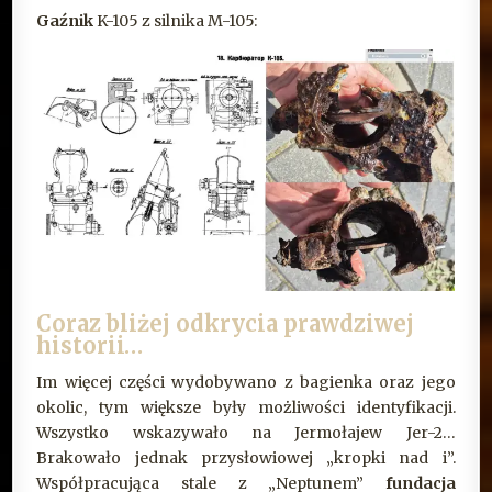
Gaźnik
K-105 z silnika M-105:
Coraz bliżej odkrycia prawdziwej
historii…
Im więcej części wydobywano z bagienka oraz jego
okolic, tym większe były możliwości identyfikacji.
Wszystko wskazywało na Jermołajew Jer-2…
Brakowało jednak przysłowiowej „kropki nad i”.
Współpracująca stale z „Neptunem”
fundacja