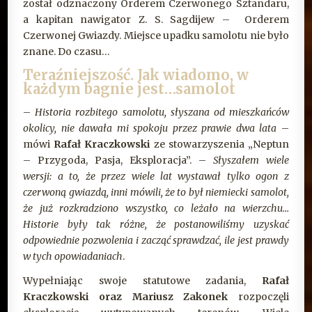
został odznaczony Orderem Czerwonego Sztandaru,
a kapitan nawigator Z. S. Sagdijew – Orderem
Czerwonej Gwiazdy. Miejsce upadku samolotu nie było
znane. Do czasu…
Teraźniejszość. Jak wiadomo, w
każdym bagnie jest…samolot
–
Historia rozbitego samolotu, słyszana od mieszkańców
okolicy, nie dawała mi spokoju przez prawie dwa lata
–
mówi
Rafał Kraczkowski
ze stowarzyszenia „Neptun
– Przygoda, Pasja, Eksploracja”. –
Słyszałem wiele
wersji: a to, że przez wiele lat wystawał tylko ogon z
czerwoną gwiazdą, inni mówili, że to był niemiecki samolot,
że już rozkradziono wszystko, co leżało na wierzchu…
Historie były tak różne, że postanowiliśmy uzyskać
odpowiednie pozwolenia i zacząć sprawdzać, ile jest prawdy
w tych opowiadaniach
.
Wypełniając swoje statutowe zadania,
Rafał
Kraczkowski oraz Mariusz Zakonek
rozpoczęli