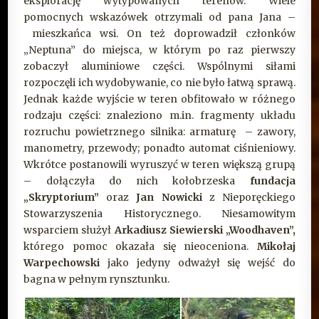
eksplorację wytypowanych terenów. Wiele
pomocnych wskazówek otrzymali od pana Jana –
mieszkańca wsi. On też doprowadził członków
„Neptuna” do miejsca, w którym po raz pierwszy
zobaczył aluminiowe części. Wspólnymi siłami
rozpoczęli ich wydobywanie, co nie było łatwą sprawą.
Jednak każde wyjście w teren obfitowało w różnego
rodzaju części: znaleziono m.in. fragmenty układu
rozruchu powietrznego silnika: armaturę – zawory,
manometry, przewody; ponadto automat ciśnieniowy.
Wkrótce postanowili wyruszyć w teren większą grupą
– dołączyła do nich kołobrzeska
fundacja
„Skryptorium”
oraz
Jan Nowicki
z Nieporęckiego
Stowarzyszenia Historycznego. Niesamowitym
wsparciem służył
Arkadiusz Siewierski „Woodhaven”,
którego pomoc okazała się nieoceniona.
Mikołaj
Warpechowski
jako jedyny odważył się wejść do
bagna w pełnym rynsztunku.