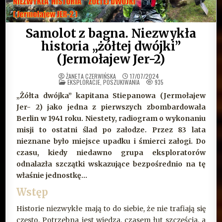
Samolot z bagna. Niezwykła
historia „żółtej dwójki”
(Jermołajew Jer-2)
ŻANETA CZERWIŃSKA
17/07/2024
OPUBLIKOWANE
EKSPLORACJE, POSZUKIWANIA
935
W
„Żółta dwójka” kapitana Stiepanowa (Jermołajew
Jer- 2) jako jedna z pierwszych zbombardowała
Berlin w 1941 roku. Niestety, radiogram o wykonaniu
misji to ostatni ślad po załodze. Przez 83 lata
nieznane było miejsce upadku i śmierci załogi. Do
czasu, kiedy niedawno grupa eksploratorów
odnalazła szczątki wskazujące bezpośrednio na tę
właśnie jednostkę…
Wstęp
Historie niezwykłe mają to do siebie, że nie trafiają się
często. Potrzebna jest wiedza, czasem łut szczęścia, a