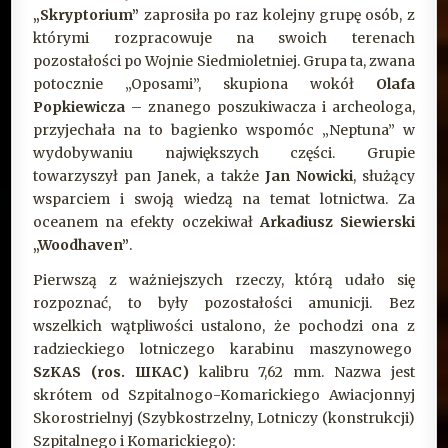
„Skryptorium”
zaprosiła po raz kolejny grupę osób, z
którymi rozpracowuje na swoich terenach
pozostałości po Wojnie Siedmioletniej. Grupa ta, zwana
potocznie „Oposami”, skupiona wokół
Olafa
Popkiewicza
– znanego poszukiwacza i archeologa,
przyjechała na to bagienko wspomóc „Neptuna” w
wydobywaniu największych części. Grupie
towarzyszył pan Janek, a także
Jan Nowicki
, służący
wsparciem i swoją wiedzą na temat lotnictwa. Za
oceanem na efekty oczekiwał
Arkadiusz Siewierski
„Woodhaven”
.
Pierwszą z ważniejszych rzeczy, którą udało się
rozpoznać, to były pozostałości amunicji. Bez
wszelkich wątpliwości ustalono, że pochodzi ona z
radzieckiego lotniczego karabinu maszynowego
SzKAS (ros. ШКАС)
kalibru 7,62 mm. Nazwa jest
skrótem od Szpitalnogo-Komarickiego Awiacjonnyj
Skorostrielnyj (Szybkostrzelny, Lotniczy (konstrukcji)
Szpitalnego i Komarickiego):