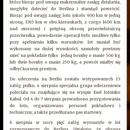
które biorąc pod uwagę maksymalny zasięg działania,
mogłyby dolecieć do Berlina i stamtąd powrócić.
Biorąc pod uwagę zasięg lotu (około 900 km w jedną
stronę, 1765 km w obu kierunkach, z czego 1400 km
nad morzem) i potężną obronę przeciwlotniczą
przeciwnika, powodzenie operacji było możliwe tylko
przy spełnieniu kilku warunków: lot musiał być
wykonany na dużej wysokości, samoloty powinny
mieć na pokładzie tylko jedną bombę o masie 500 kg
lub dwie bomby o masie 250 kg, a powrót miałby się
odbyć kursem prostym.
Do uderzenia na Berlin zostało wytypowanych 15
załóg pułku. 4 sierpnia specjalna grupa uderzeniowa
poleciała na znajdujące się na wyspie Esel lotnisko
Kahul. Od 4 do 7 sierpnia prowadzono przygotowania
do lotu, organizowano personel pokładowy i
techniczny, a także przedłużano pas startowy.
6 sierpnia w nocy pięć załóg wyruszyło w lot
rozpoznawczy do Berlina. Ustalono, że obrona