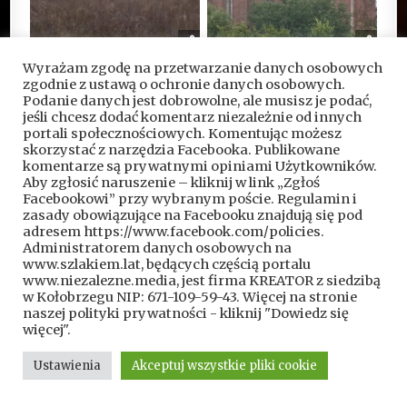
Rycerze – rabusie i ich
Kaplica templariuszy w
Wyrażam zgodę na przetwarzanie danych osobowych
zamki na rymańskiej
Chwarszczanach Historia,
zgodnie z ustawą o ochronie danych osobowych.
ziemi
archeologia, odkrycia
Podanie danych jest dobrowolne, ale musisz je podać,
(foto, wideo)
jeśli chcesz dodać komentarz niezależnie od innych
portali społecznościowych. Komentując możesz
skorzystać z narzędzia Facebooka. Publikowane
komentarze są prywatnymi opiniami Użytkowników.
Aby zgłosić naruszenie – kliknij w link „Zgłoś
Facebookowi” przy wybranym poście. Regulamin i
Nawigacja
zasady obowiązujące na Facebooku znajdują się pod
adresem https://www.facebook.com/policies.
wpisu
Spotkanie autorskie z Olafem Popkiewiczem →
Administratorem danych osobowych na
www.szlakiem.lat, będących częścią portalu
www.niezalezne.media, jest firma KREATOR z siedzibą
← Konferencja fundacji „Skryptorium”
w Kołobrzegu NIP: 671-109-59-43. Więcej na stronie
naszej polityki prywatności - kliknij "Dowiedz się
więcej".
Ustawienia
Akceptuj wszystkie pliki cookie