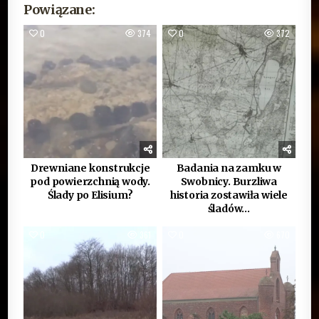
Powiązane:
0
374
0
372
Drewniane konstrukcje
Badania na zamku w
pod powierzchnią wody.
Swobnicy. Burzliwa
Ślady po Elisium?
historia zostawiła wiele
śladów…
0
361
0
670