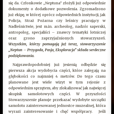
się da. Członkowie „Neptuna” złożyli już odpowiednie
dokumenty o dodatkowe pozwolenia. Zgromadzono
już ekipę, w której oprócz odpowiednich instytucji, jak
Policja, Straż Pożarna czy leśnicy pracujący w
Nadleśnictwie, jest m.in. archeolog, nadzór saperski,
antropolog, specjaliści – znawcy tematyki lotniczej
oraz grono zaprzyjaźnionych stowarzyszeń.
Wszystkim, którzy pomagają już teraz, stowarzyszenie
„Neptun – Przygoda, Pasja, Eksploracja” składa serdeczne
podziękowania.
Najprawdopodobniej już jesienią odbędzie się
pierwsza akcja wydobycia części, które zalegają na
głębokości co najmniej 4 metrów. Do tego czasu
planowane jest wiele wizyt w tym rejonie z
odpowiednim sprzętem, aby zlokalizować jak najwięcej
skupisk samolotowych części. W przyszłości
Stowarzyszenie planuje przekazać wydobyte szczątki
samolotu zainteresowanej jednostce muzealnej, która
wyrazi zainteresowanie i chęć współpracy. Jeśli