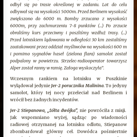
odbył się po trasie określonej w zadaniu. Lot do celu
odbywał się na wysokości 5000m. Przed Berlinem wysokość
zwiększono do 6000 m. Bomby zrzucano z wysokości
6000m, przy zachmurzeniu 7-8 punktów (…) Po zrzucie
obraliśmy kurs przeciwny i poszliśmy wzdłuż trasy. (…)
Przed lotniskiem lądowania w odległości 30 km zostaliśmy
zaatakowani przez oddział myśliwców na wysokości 600 m
i pomimo sygnałów haseł (zielona flara) samolot został
podpalony w powietrzu. Strzelec-radiooperator towarzysz
Alper został ranny w ramię. Załoga wyskoczyła
”.
Wczesnym rankiem na lotnisku w Puszkinie
wylądował jedynie
Jer-2 porucznika Malinina
. To jedyny
samolot, który tej nocy przeleciał nad Berlinem i
wrócił bez żadnych incydentów.
Jer-2 Stiepanowa, „żółta dwójka”,
nie powróciła z misji.
Jak wspomniano wyżej, sądząc po wiadomości
radiowej otrzymanej na lotnisku odlotu, Stiepanow
zbombardował główny cel. Dowódca pośmiertnie