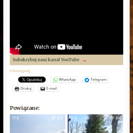
Subskrybuj nasz kanał YouTube
Udostępnij
WhatsApp
Telegram
Drukuj
E-mail
Powiązane:
0
422
0
366