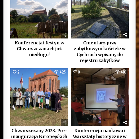
Konferencja i festyn w
Cmentarz przy
Chwarszczanach już
zabytkowym kościele w
niedługo!
Cychrach wpisany do
rejestru zabytków
2
425
0
410
Chwarszczany 2023: Pre-
Konferencja naukowa i
inauguracja Europejskich
Warsztaty historyczne w