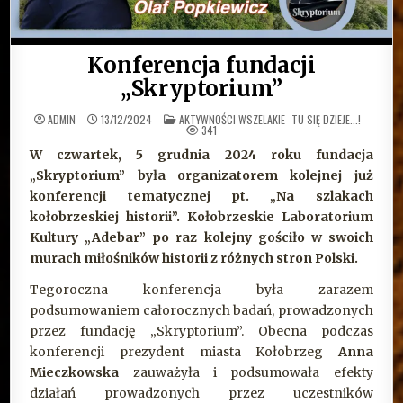
Konferencja fundacji
„Skryptorium”
OPUBLIKOWANE
ADMIN
13/12/2024
AKTYWNOŚCI WSZELAKIE -TU SIĘ DZIEJE...!
W
341
W czwartek, 5 grudnia 2024 roku fundacja
„Skryptorium” była organizatorem kolejnej już
konferencji tematycznej pt. „Na szlakach
kołobrzeskiej historii”. Kołobrzeskie Laboratorium
Kultury „Adebar” po raz kolejny gościło w swoich
murach miłośników historii z różnych stron Polski.
Tegoroczna konferencja była zarazem
podsumowaniem całorocznych badań, prowadzonych
przez fundację „Skryptorium”. Obecna podczas
konferencji prezydent miasta Kołobrzeg
Anna
Mieczkowska
zauważyła i podsumowała efekty
działań prowadzonych przez uczestników