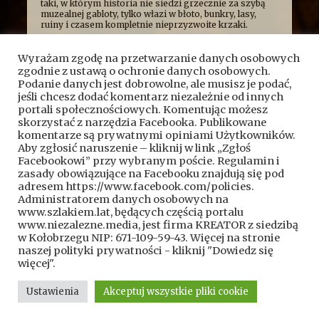
taki, w którym historia nie siedzi grzecznie za szybą
muzealnej gabloty, tylko włazi w błoto, bunkry, lasy,
ruiny i czasem kompletnie nieprzyzwoite krzaki.
Najczęściej opowiadamy o niej z przymrużeniem oka,
bo uważamy, że historia najlepiej smakuje wtedy, gdy
Wyrażam zgodę na przetwarzanie danych osobowych
człowiek ma przy tym frajdę. Formalnie jesteśmy
zgodnie z ustawą o ochronie danych osobowych.
kroniką przygód, wypraw i historycznych absurdów, z
jakimi mierzy się Fundacja Skryptorium, ale opisujemy
Podanie danych jest dobrowolne, ale musisz je podać,
też przygody naszych przyjaciół. Bywa więc, że taplamy
jeśli chcesz dodać komentarz niezależnie od innych
się w bagnach, kopiemy z archeologami, przeciskamy
portali społecznościowych. Komentując możesz
przez bunkry i tunele, błądzimy po ruinach albo
skorzystać z narzędzia Facebooka. Publikowane
próbujemy ustalić, kto wpadł na pomysł zbudowania
komentarze są prywatnymi opiniami Użytkowników.
czegoś dokładnie pośrodku mokradeł.
Aby zgłosić naruszenie – kliknij w link „Zgłoś
A wszystko po to, żeby pokazać, że historia nie jest
Facebookowi” przy wybranym poście. Regulamin i
nudnym rozdziałem z podręcznika. To przygoda.
Czasem brudna, czasem szalona, czasem całkiem
zasady obowiązujące na Facebooku znajdują się pod
wzruszająca, a czasem poważna.
adresem https://www.facebook.com/policies.
Kontakt do nas:
kontakt@szlakiem.lat
Administratorem danych osobowych na
www.szlakiem.lat, będących częścią portalu
Znajdziesz nas także:
Facebook
YouTube
www.niezalezne.media, jest firma KREATOR z siedzibą
w Kołobrzegu NIP: 671-109-59-43. Więcej na stronie
naszej polityki prywatności - kliknij "Dowiedz się
więcej".
Ustawienia
Akceptuj wszystkie pliki cookie
Copyright © 2024 szlakiem.lat