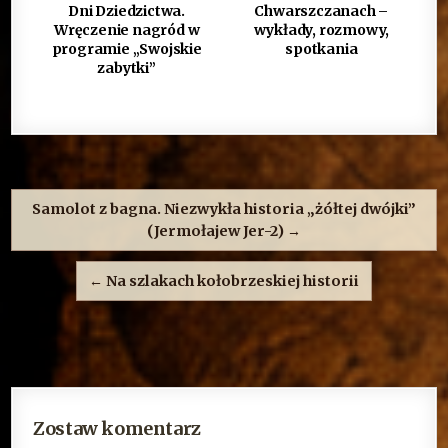
Dni Dziedzictwa.
Chwarszczanach –
Wręczenie nagród w
wykłady, rozmowy,
programie „Swojskie
spotkania
zabytki”
Nawigacja
wpisu
Samolot z bagna. Niezwykła historia „żółtej dwójki”
(Jermołajew Jer-2) →
← Na szlakach kołobrzeskiej historii
Zostaw komentarz