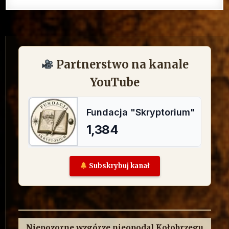
Partnerstwo na kanale
YouTube
Subskrybuj kanał
Niepozorne wzgórze nieopodal Kołobrzegu