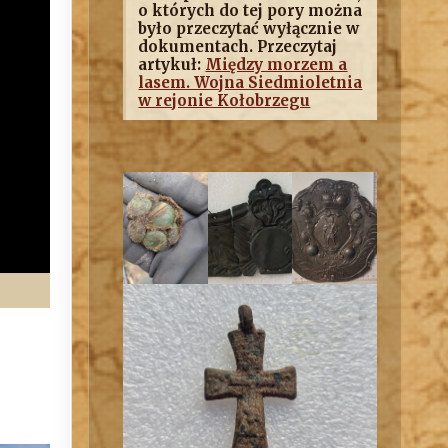
o których do tej pory można
było przeczytać wyłącznie w
dokumentach. Przeczytaj
artykuł:
Między morzem a
lasem. Wojna Siedmioletnia
w rejonie Kołobrzegu