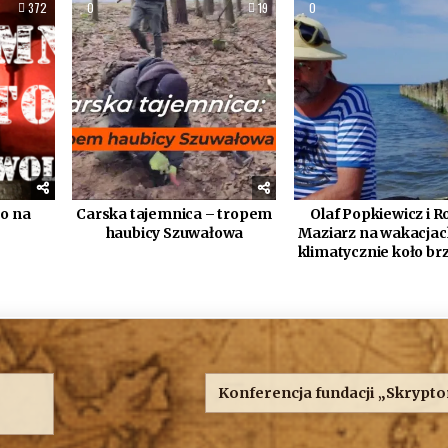
372
0
19
0
o na
Carska tajemnica – tropem
Olaf Popkiewicz i R
haubicy Szuwałowa
Maziarz na wakacjach
klimatycznie koło brz
Konferencja fundacji „Skrypt