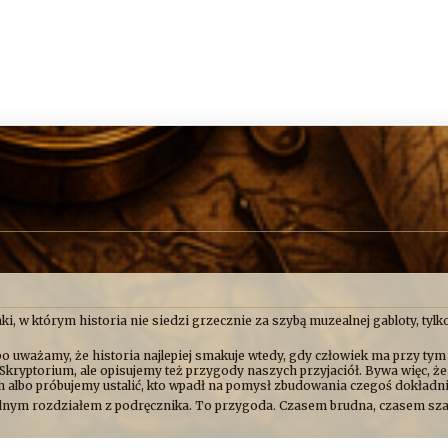
ki, w którym historia nie siedzi grzecznie za szybą muzealnej gabloty, tylko
o uważamy, że historia najlepiej smakuje wtedy, gdy człowiek ma przy tym
Skryptorium, ale opisujemy też przygody naszych przyjaciół. Bywa więc, ż
ch albo próbujemy ustalić, kto wpadł na pomysł zbudowania czegoś dokład
 nudnym rozdziałem z podręcznika. To przygoda. Czasem brudna, czasem sz