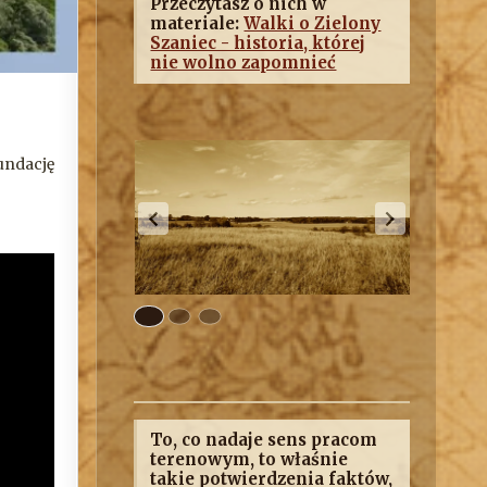
Przeczytasz o nich w
materiale:
Walki o Zielony
Szaniec - historia, której
nie wolno zapomnieć
undację
To, co nadaje sens pracom
terenowym, to właśnie
takie potwierdzenia faktów,