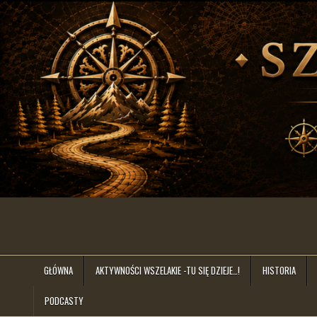
Skip
to
content
szlakiem.lat
GŁÓWNA
AKTYWNOŚCI WSZELAKIE -TU SIĘ DZIEJE…!
HISTORIA
PODCASTY