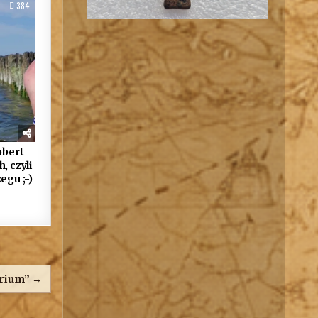
384
obert
, czyli
egu ;-)
orium” →