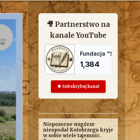
🎥 Partnerstwo na
kanale YouTube
🔔 Subskrybuj kanał
Niepozorne wzgórze
nieopodal Kołobrzegu kryje
w sobie wiele tajemnic.