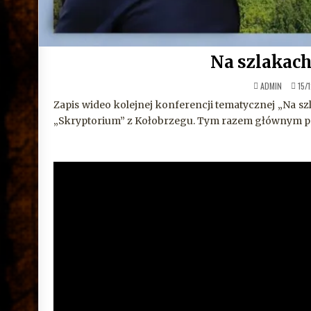
Na szlakach
ADMIN
15/
Zapis wideo kolejnej konferencji tematycznej „Na szl
„Skryptorium” z Kołobrzegu. Tym razem głównym pr