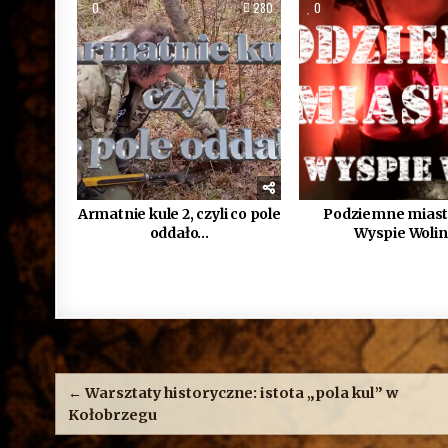
0
280
0
Armatnie kule 2, czyli co pole
Podziemne miast
oddało…
Wyspie Wolin
Nawigacja
wpisu
← Warsztaty historyczne: istota „pola kul” w
Kołobrzegu