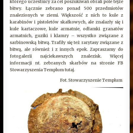
którego uczestnicy za cel poszukiwań obrali pole tejże
bitwy. Łącznie zebrano ponad 500 przedmiotów
znalezionych w ziemi. Większość z nich to kule z
karabinów i pistoletów skałkowych, ale znalazły się i
kule kartaczowe, kule armatnie, odłamki granatów
armatnich, guziki i klamry – wszystko związane z
sarbinowską bitwą. Trafiły się też rarytasy związane z
bitwą, ale również i z innych epok. Zapraszamy do
fotogalerii najciekawszych znalezisk. Więcej
informacji nt. zebranych skarbów na stronie FB
Stowarzyszenia Templum
tutaj
.
Fot. Stowarzyszenie Templum