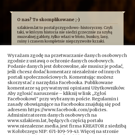
O nas? To skomplikowane ;-)
szlakiem.lat to portal przygodowo-historyczny. Czyli
taki, w którym historia nie siedzi grzecznie za szybą
muzealnej gabloty, tylko włazi w błoto, bunkry, lasy,
ruiny i czasem kompletnie nieprzyzwoite krzaki.
Najczęściej opowiadamy o niej z przymrużeniem oka,
bo uważamy, że historia najlepiej smakuje wtedy, gdy
Wyrażam zgodę na przetwarzanie danych osobowych
człowiek ma przy tym frajdę. Formalnie jesteśmy
zgodnie z ustawą o ochronie danych osobowych.
kroniką przygód, wypraw i historycznych absurdów, z
jakimi mierzy się Fundacja Skryptorium, ale opisujemy
Podanie danych jest dobrowolne, ale musisz je podać,
też przygody naszych przyjaciół. Bywa więc, że taplamy
jeśli chcesz dodać komentarz niezależnie od innych
się w bagnach, kopiemy z archeologami, przeciskamy
portali społecznościowych. Komentując możesz
przez bunkry i tunele, błądzimy po ruinach albo
skorzystać z narzędzia Facebooka. Publikowane
próbujemy ustalić, kto wpadł na pomysł zbudowania
komentarze są prywatnymi opiniami Użytkowników.
czegoś dokładnie pośrodku mokradeł.
Aby zgłosić naruszenie – kliknij w link „Zgłoś
A wszystko po to, żeby pokazać, że historia nie jest
Facebookowi” przy wybranym poście. Regulamin i
nudnym rozdziałem z podręcznika. To przygoda.
Czasem brudna, czasem szalona, czasem całkiem
zasady obowiązujące na Facebooku znajdują się pod
wzruszająca, a czasem poważna.
adresem https://www.facebook.com/policies.
Kontakt do nas:
kontakt@szlakiem.lat
Administratorem danych osobowych na
www.szlakiem.lat, będących częścią portalu
Znajdziesz nas także:
Facebook
YouTube
www.niezalezne.media, jest firma KREATOR z siedzibą
w Kołobrzegu NIP: 671-109-59-43. Więcej na stronie