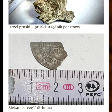
Orzeł pruski – pruski urzędnik pocztowy
Siekaniec, część dirhema