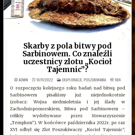
Skarby z pola bitwy pod
Sarbinowem. Co znaleźli
uczestnicy zlotu „Kocioł
Tajemnic”?
OPUBLIKOWANE
ADMIN
10/11/2022
EKSPLORACJE, POSZUKIWANIA
884
W
O rozpoczęciu kolejnego roku badań nad bitwą pod
Sarbinowem pisaliśmy już niejednokrotnie
(zobacz:
Wojna siedmioletnia i jej ślady w
Zachodniopomorskiem
,
Bitwa pod Sarbinowem –
relikty wydobywane przez Stowarzyszenie
„Templum”
). W końcówce października 2022r. po raz
XVI odbył się Zlot Poszukiwaczy „Kocioł Tajemnic”,