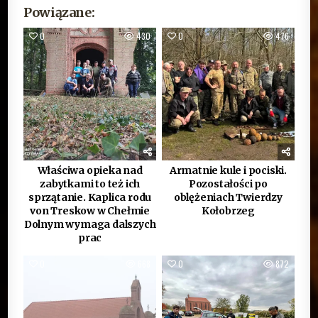
Powiązane:
0
430
0
476
Właściwa opieka nad
Armatnie kule i pociski.
zabytkami to też ich
Pozostałości po
sprzątanie. Kaplica rodu
oblężeniach Twierdzy
von Treskow w Chełmie
Kołobrzeg
Dolnym wymaga dalszych
prac
0
668
0
872