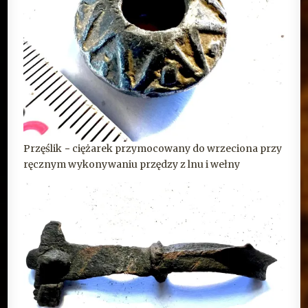
Przęślik − ciężarek przymocowany do wrzeciona przy
ręcznym wykonywaniu przędzy z lnu i wełny