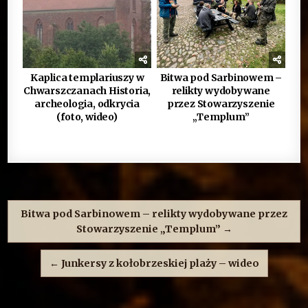
Kaplica templariuszy w
Bitwa pod Sarbinowem –
Chwarszczanach Historia,
relikty wydobywane
archeologia, odkrycia
przez Stowarzyszenie
(foto, wideo)
„Templum”
Nawigacja
wpisu
Bitwa pod Sarbinowem – relikty wydobywane przez
Stowarzyszenie „Templum” →
← Junkersy z kołobrzeskiej plaży – wideo