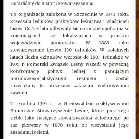
Dotarliśmy do historii Stowarzyszenia:
To organizacja założona w Szczecinie w 1870 roku.
Zrzeszała leśników, praktyków leśnictwa i właścicieli
lasów. Co 2-3 lata odbywały się coroczne spotkania w
zmieniających się lokalizacjach w pruskim
województwie pomorskim. W 1883 roku
stowarzyszenie liczyło 130 członków. W kolejnych
latach liczba członków wzrosła do 160. Jednakże w
1935 r. Pomorski Związek Leśny wszedł w poważną
konfrontację polityki leśnej z panującym
narodowosocjalistycznym reżimem i został
rozwiązany. Jej prezesowi zakazano wykonywania
zawodu.
21 grudnia 1995 r. w Greifswaldzie reaktywowano
Pomorskie Stowarzyszenie Leśne, które postrzega
siebie jako następcę stowarzyszenia założonego po
raz pierwszy w 1870 roku, ze wszystkimi jego
zasadami i celami.