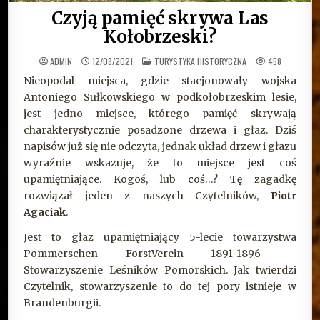
Czyją pamięć skrywa Las
Kołobrzeski?
OPUBLIKOWANE
ADMIN
12/08/2021
TURYSTYKA HISTORYCZNA
458
W
Nieopodal miejsca, gdzie stacjonowały wojska
Antoniego Sułkowskiego w podkołobrzeskim lesie,
jest jedno miejsce, którego pamięć skrywają
charakterystycznie posadzone drzewa i głaz. Dziś
napisów już się nie odczyta, jednak układ drzew i głazu
wyraźnie wskazuje, że to miejsce jest coś
upamiętniające. Kogoś, lub coś…? Tę zagadkę
rozwiązał jeden z naszych Czytelników,
Piotr
Agaciak
.
Jest to głaz upamiętniający 5-lecie towarzystwa
Pommerschen ForstVerein 1891-1896 –
Stowarzyszenie Leśników Pomorskich. Jak twierdzi
Czytelnik, stowarzyszenie to do tej pory istnieje w
Brandenburgii.