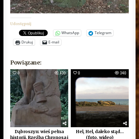
Udostępnij
WhatsApp
Telegram
Drukuj
E-mail
Powiązane:
0
630
0
340
Dąbroszyn: wieś pełna
Hel, Hel, daleko stąd…
historii. Rzeźba Chronosa i
(foto, wideo)