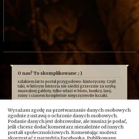
O nas? To skomplikowane ;-)
szlakiem.lat to portal przygodowo-historyczny. Czyli
taki, w którym historia nie siedzi grzecznie za szybą
muzealnej gabloty, tylko włazi w błoto, bunkry, lasy,
ruiny i czasem kompletnie nieprzyzwoite krzaki.
Najczęściej opowiadamy o niej z przymrużeniem oka,
bo uważamy, że historia najlepiej smakuje wtedy, gdy
Wyrażam zgodę na przetwarzanie danych osobowych
człowiek ma przy tym frajdę. Formalnie jesteśmy
zgodnie z ustawą o ochronie danych osobowych.
kroniką przygód, wypraw i historycznych absurdów, z
jakimi mierzy się Fundacja Skryptorium, ale opisujemy
Podanie danych jest dobrowolne, ale musisz je podać,
też przygody naszych przyjaciół. Bywa więc, że taplamy
jeśli chcesz dodać komentarz niezależnie od innych
się w bagnach, kopiemy z archeologami, przeciskamy
portali społecznościowych. Komentując możesz
przez bunkry i tunele, błądzimy po ruinach albo
skorzystać z narzędzia Facebooka. Publikowane
próbujemy ustalić, kto wpadł na pomysł zbudowania