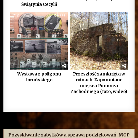
Świątynia Cecylii
0
566
0
350
Wystawa z poligonu
Przeszłość zamknięta w
toruńskiego
ruinach. Zapomniane
miejsca Pomorza
Zachodniego (foto, wideo)
Nawigacja
wpisu
Pozyskiwanie zabytków a sprawa podziękowań. MOP