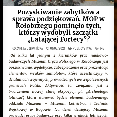
Pozyskiwanie zabytków a
sprawa podziękowań. MOP w
Kołobrzegu pominęło tych,
którzy wydobyli szczątki
„Latającej Fortecy”?
OPUBLIKOWANE
ŻANETA CZERWIŃSKA
01/07/2021
PUBLICYSTYKA
347
W
„
Od kilku lat jednym z kierunków prac naukowo-
badawczych Muzeum Oręża Polskiego w Kołobrzegu jest
poszukiwanie, wydobycie, zabezpieczenie oraz prezentacja
elementów wraków samolotów, które uczestniczyły w
działaniach wojennych, prowadzonych we współczesnych
granicach Polski. Aktywność ta związana jest z
tworzeniem nowej, stałej ekspozycji pt.: „Archeologia
lotnicza”, która stanowić będzie element budowanego
oddziału Muzeum – Muzeum Lotnictwa i Techniki
Wojskowej w Rogowie. Na dzień dzisiejszy Muzeum
prowadzi prace badawcze przy kilku wrakach lotniczych,