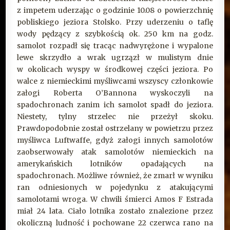
z impetem uderzając o godzinie 10.08 o powierzchnię
pobliskiego jeziora Stolsko. Przy uderzeniu o taflę
wody pędzący z szybkością ok. 250 km na godz.
samolot rozpadł się tracąc nadwyrężone i wypalone
lewe skrzydło a wrak ugrzązł w mulistym dnie
w okolicach wyspy w środkowej części jeziora. Po
walce z niemieckimi myśliwcami wszyscy członkowie
załogi Roberta O’Bannona wyskoczyli na
spadochronach zanim ich samolot spadł do jeziora.
Niestety, tylny strzelec nie przeżył skoku.
Prawdopodobnie został ostrzelany w powietrzu przez
myśliwca Luftwaffe, gdyż załogi innych samolotów
zaobserwowały atak samolotów niemieckich na
amerykańskich lotników opadających na
spadochronach. Możliwe również, że zmarł w wyniku
ran odniesionych w pojedynku z atakującymi
samolotami wroga. W chwili śmierci Amos F Estrada
miał 24 lata. Ciało lotnika zostało znalezione przez
okoliczną ludność i pochowane 22 czerwca rano na