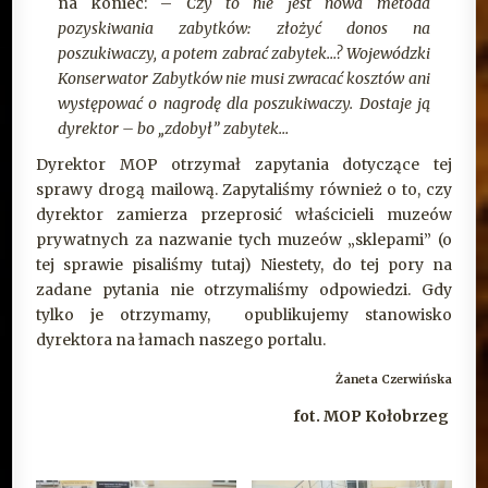
na koniec: –
Czy to nie jest nowa metoda
pozyskiwania zabytków: złożyć donos na
poszukiwaczy, a potem zabrać zabytek…? Wojewódzki
Konserwator Zabytków nie musi zwracać kosztów ani
występować o nagrodę dla poszukiwaczy. Dostaje ją
dyrektor – bo „zdobył” zabytek…
Dyrektor MOP otrzymał zapytania dotyczące tej
sprawy drogą mailową. Zapytaliśmy również o to, czy
dyrektor zamierza przeprosić właścicieli muzeów
prywatnych za nazwanie tych muzeów „sklepami” (o
tej sprawie pisaliśmy
tutaj
) Niestety, do tej pory na
zadane pytania nie otrzymaliśmy odpowiedzi. Gdy
tylko je otrzymamy, opublikujemy stanowisko
dyrektora na łamach naszego portalu.
Żaneta Czerwińska
fot. MOP Kołobrzeg