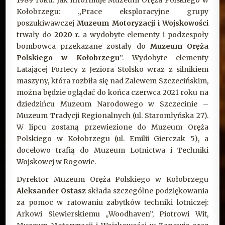
Kołobrzegu: „Prace eksploracyjne grupy
poszukiwawczej
Muzeum Motoryzacji i Wojskowości
trwały do
2020 r.
a wydobyte elementy i podzespoły
bombowca przekazane zostały do
Muzeum Oręża
Polskiego w Kołobrzegu
”. Wydobyte elementy
Latającej Fortecy z Jeziora Stolsko wraz z silnikiem
maszyny, która rozbiła się nad Zalewem Szczecińskim,
można będzie oglądać do końca czerwca 2021 roku na
dziedzińcu Muzeum Narodowego w Szczecinie –
Muzeum Tradycji Regionalnych (ul. Staromłyńska 27).
W lipcu zostaną przewiezione do Muzeum Oręża
Polskiego w Kołobrzegu (ul. Emilii Gierczak 5), a
docelowo trafią do Muzeum Lotnictwa i Techniki
Wojskowej w Rogowie.
Dyrektor Muzeum Oręża Polskiego w Kołobrzegu
Aleksander Ostasz
składa szczególne podziękowania
za pomoc w ratowaniu zabytków techniki lotniczej:
Arkowi Siewierskiemu ,,Woodhaven”, Piotrowi Wit,