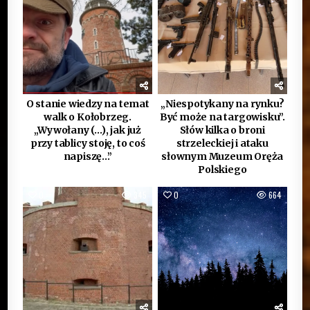
O stanie wiedzy na temat
„Niespotykany na rynku?
walk o Kołobrzeg.
Być może na targowisku”.
„Wywołany (…), jak już
Słów kilka o broni
przy tablicy stoję, to coś
strzeleckiej i ataku
napiszę…”
słownym Muzeum Oręża
Polskiego
0
345
0
664