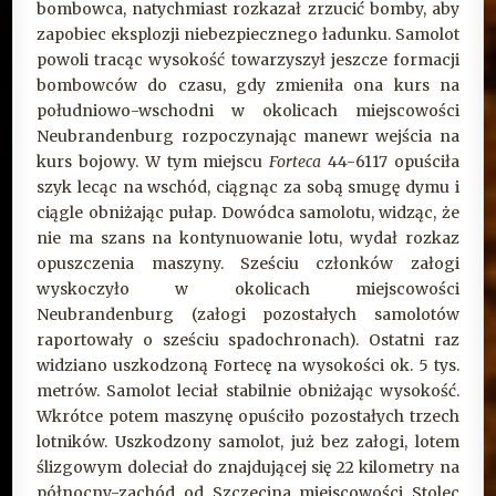
bombowca, natychmiast rozkazał zrzucić bomby, aby
zapobiec eksplozji niebezpiecznego ładunku. Samolot
powoli tracąc wysokość towarzyszył jeszcze formacji
bombowców do czasu, gdy zmieniła ona kurs na
południowo-wschodni w okolicach miejscowości
Neubrandenburg rozpoczynając manewr wejścia na
kurs bojowy. W tym miejscu
Forteca
44-6117 opuściła
szyk lecąc na wschód, ciągnąc za sobą smugę dymu i
ciągle obniżając pułap. Dowódca samolotu, widząc, że
nie ma szans na kontynuowanie lotu, wydał rozkaz
opuszczenia maszyny. Sześciu członków załogi
wyskoczyło w okolicach miejscowości
Neubrandenburg (załogi pozostałych samolotów
raportowały o sześciu spadochronach). Ostatni raz
widziano uszkodzoną Fortecę na wysokości ok. 5 tys.
metrów. Samolot leciał stabilnie obniżając wysokość.
Wkrótce potem maszynę opuściło pozostałych trzech
lotników. Uszkodzony samolot, już bez załogi, lotem
ślizgowym doleciał do znajdującej się 22 kilometry na
północny-zachód od Szczecina miejscowości Stolec