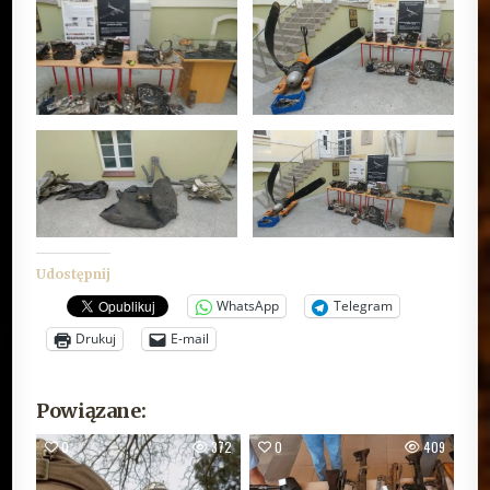
Udostępnij
WhatsApp
Telegram
Drukuj
E-mail
Powiązane:
0
372
0
409