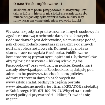
O nas? To skomplikowane ;-)
szlakiem.lat to portal przygodowo-historyczny. Czyli
taki, w którym historia nie siedzi grzecznie za szybą
muzealnej gabloty, tylko włazi w błoto, bunkry, lasy,
ruiny i czasem kompletnie nieprzyzwoite krzaki.
Najczęściej opowiadamy o niej z przymrużeniem oka,
bo uważamy, że historia najlepiej smakuje wtedy, gdy
Wyrażam zgodę na przetwarzanie danych osobowych
człowiek ma przy tym frajdę. Formalnie jesteśmy
zgodnie z ustawą o ochronie danych osobowych.
kroniką przygód, wypraw i historycznych absurdów, z
jakimi mierzy się Fundacja Skryptorium, ale opisujemy
Podanie danych jest dobrowolne, ale musisz je podać,
też przygody naszych przyjaciół. Bywa więc, że taplamy
jeśli chcesz dodać komentarz niezależnie od innych
się w bagnach, kopiemy z archeologami, przeciskamy
portali społecznościowych. Komentując możesz
przez bunkry i tunele, błądzimy po ruinach albo
skorzystać z narzędzia Facebooka. Publikowane
próbujemy ustalić, kto wpadł na pomysł zbudowania
komentarze są prywatnymi opiniami Użytkowników.
czegoś dokładnie pośrodku mokradeł.
Aby zgłosić naruszenie – kliknij w link „Zgłoś
A wszystko po to, żeby pokazać, że historia nie jest
Facebookowi” przy wybranym poście. Regulamin i
nudnym rozdziałem z podręcznika. To przygoda.
Czasem brudna, czasem szalona, czasem całkiem
zasady obowiązujące na Facebooku znajdują się pod
wzruszająca, a czasem poważna.
adresem https://www.facebook.com/policies.
Kontakt do nas:
kontakt@szlakiem.lat
Administratorem danych osobowych na
www.szlakiem.lat, będących częścią portalu
Znajdziesz nas także:
Facebook
YouTube
www.niezalezne.media, jest firma KREATOR z siedzibą
w Kołobrzegu NIP: 671-109-59-43. Więcej na stronie
naszej polityki prywatności - kliknij "Dowiedz się
więcej".