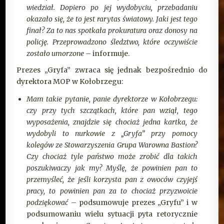
wiedział. Dopiero po jej wydobyciu, przebadaniu
okazało się, że to jest rarytas światowy. Jaki jest tego
finał? Za to nas spotkała prokuratura oraz donosy na
policję. Przeprowadzono śledztwo, które oczywiście
zostało umorzone
– informuje.
Prezes „Gryfa” zwraca się jednak bezpośrednio do
dyrektora MOP w Kołobrzegu:
Mam takie pytanie, panie dyrektorze w Kołobrzegu:
czy przy tych szczątkach, które pan wziął, tego
wyposażenia, znajdzie się chociaż jedna kartka, że
wydobyli to nurkowie z „Gryfa” przy pomocy
kolegów ze Stowarzyszenia Grupa Warowna Bastion?
Czy chociaż tyle państwo może zrobić dla takich
poszukiwaczy jak my? Myślę, że powinien pan to
przemyśleć, że jeśli korzysta pan z owoców czyjejś
pracy, to powinien pan za to chociaż przyzwoicie
podziękować
– podsumowuje prezes „Gryfu” i w
podsumowaniu wielu sytuacji pyta retorycznie