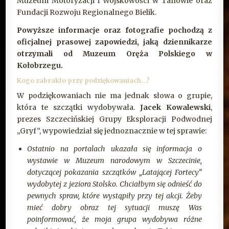
Muzeum Motoryzacji i Wojskowości w Tanowie oraz
Fundacji Rozwoju Regionalnego Bielik.
Powyższe informacje oraz fotografie pochodzą z
oficjalnej prasowej zapowiedzi, jaką dziennikarze
otrzymali od Muzeum Oręża Polskiego w
Kołobrzegu.
Kogo zabrakło przy podziękowaniach…?
W podziękowaniach nie ma jednak słowa o grupie,
która te szczątki wydobywała.
Jacek Kowalewski
,
prezes Szczecińskiej Grupy Eksploracji Podwodnej
„Gryf”, wypowiedział się jednoznacznie w tej sprawie:
Ostatnio na portalach ukazała się informacja o
wystawie w Muzeum narodowym w Szczecinie,
dotyczącej pokazania szczątków „Latającej Fortecy”
wydobytej z jeziora Stolsko. Chciałbym się odnieść do
pewnych spraw, które wystąpiły przy tej akcji. Żeby
mieć dobry obraz tej sytuacji muszę Was
poinformować, że moja grupa wydobywa różne