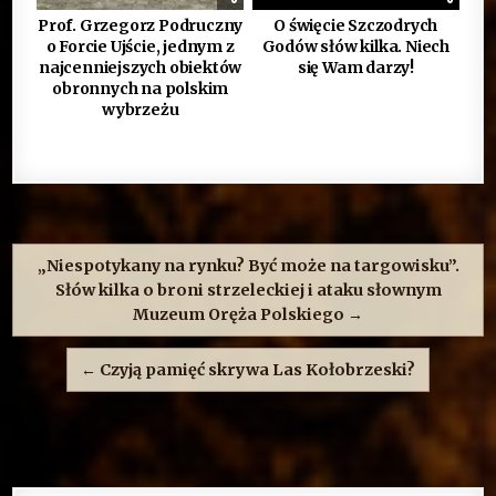
Prof. Grzegorz Podruczny
O święcie Szczodrych
o Forcie Ujście, jednym z
Godów słów kilka. Niech
najcenniejszych obiektów
się Wam darzy!
obronnych na polskim
wybrzeżu
Nawigacja
wpisu
„Niespotykany na rynku? Być może na targowisku”.
Słów kilka o broni strzeleckiej i ataku słownym
Muzeum Oręża Polskiego →
← Czyją pamięć skrywa Las Kołobrzeski?