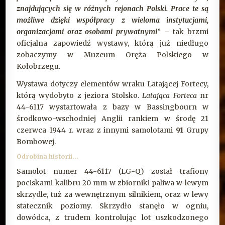
znajdujących się w różnych rejonach Polski. Prace te są
możliwe dzięki współpracy z wieloma instytucjami,
organizacjami oraz osobami prywatnymi
” – tak brzmi
oficjalna zapowiedź wystawy, którą już niedługo
zobaczymy w Muzeum Oręża Polskiego w
Kołobrzegu.
Wystawa dotyczy elementów wraku Latającej Fortecy,
którą wydobyto z jeziora Stolsko.
Latająca Forteca
nr
44-6117 wystartowała z bazy w Bassingbourn w
środkowo-wschodniej Anglii rankiem w środę 21
czerwca 1944 r. wraz z innymi samolotami
91
Grupy
Bombowej.
Odrobina historii…
Samolot numer 44-6117 (LG-Q) został trafiony
pociskami kalibru 20 mm w zbiorniki paliwa w lewym
skrzydle, tuż za wewnętrznym silnikiem, oraz w lewy
statecznik poziomy. Skrzydło stanęło w ogniu,
dowódca, z trudem kontrolując lot uszkodzonego