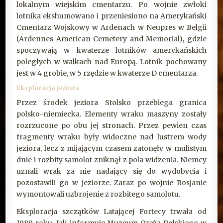
lokalnym wiejskim cmentarzu. Po wojnie zwłoki
lotnika ekshumowano i przeniesiono na Amerykański
Cmentarz Wojskowy w Ardenach w Neupres w Belgii
(Ardennes American Cemetery and Memorial), gdzie
spoczywają w kwaterze lotników amerykańskich
poległych w walkach nad Europą. Lotnik pochowany
jest w 4 grobie, w 5 rzędzie w kwaterze D cmentarza.
Eksploracja jeziora
Przez środek jeziora Stolsko przebiega granica
polsko-niemiecka. Elementy wraku maszyny zostały
rozrzucone po obu jej stronach. Przez pewien czas
fragmenty wraku były widoczne nad lustrem wody
jeziora, lecz z mijającym czasem zatonęły w mulistym
dnie i rozbity samolot zniknął z pola widzenia. Niemcy
uznali wrak za nie nadający się do wydobycia i
pozostawili go w jeziorze. Zaraz po wojnie Rosjanie
wymontowali uzbrojenie z rozbitego samolotu.
Eksploracja szczątków Latającej Fortecy trwała od
1989 roku. Jak informuje Muzeum Oręża Polskiego w