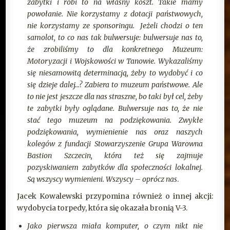
zabytki i robi to na własny koszt. Takie mamy
powołanie. Nie korzystamy z dotacji państwowych,
nie korzystamy ze sponsoringu. Jeżeli chodzi o ten
samolot, to co nas tak bulwersuje: bulwersuje nas to,
że zrobiliśmy to dla konkretnego Muzeum:
Motoryzacji i Wojskowości w Tanowie. Wykazaliśmy
się niesamowitą determinacją, żeby to wydobyć i co
się dzieje dalej…? Zabiera to muzeum państwowe. Ale
to nie jest jeszcze dla nas straszne, bo taki był cel, żeby
te zabytki były oglądane. Bulwersuje nas to, że nie
stać tego muzeum na podziękowania. Zwykłe
podziękowania, wymienienie nas oraz naszych
kolegów z fundacji Stowarzyszenie Grupa Warowna
Bastion Szczecin, która też się zajmuje
pozyskiwaniem zabytków dla społeczności lokalnej.
Są wszyscy wymienieni. Wszyscy – oprócz nas
.
Jacek Kowalewski przypomina również o innej akcji:
wydobycia torpedy, która się okazała bronią V-3.
Jako pierwsza miała komputer, o czym nikt nie