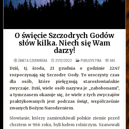
O święcie Szczodrych Godów
słów kilka. Niech się Wam
darzy!
OPUBLIKOWANE
ŻANETA CZERWIŃSKA
21/12/2022
PUBLICYSTYKA
665
W
Dziś, tj. środa, 21 grudnia o godzinie 22:47
rozpoczynają się Szczodre Gody. To uroczysty czas
dla osób, które pielęgnują starosłowiańskie
zwyczaje. Dziś, wiele osób nazywa je „zabobonami”,
a tymczasem okazuje się, że wiele z tych zwyczajów
praktykowanych jest podczas świąt, współcześnie
zwanych Bożym Narodzeniem
.
Słowianie, którzy zamieszkiwali polskie ziemie przed
chrztem w 966 roku, byli ludem rolniczym. Szanowali