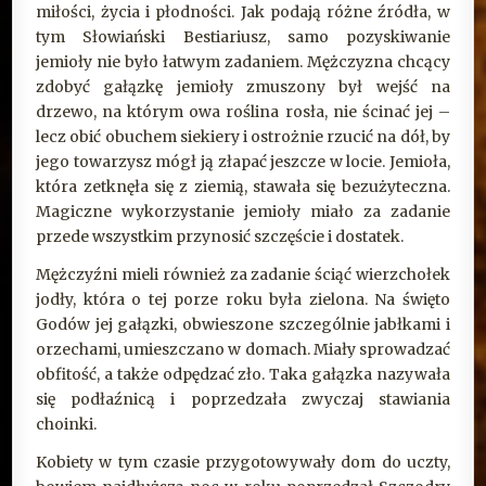
miłości, życia i płodności. Jak podają różne źródła, w
tym Słowiański Bestiariusz, samo pozyskiwanie
jemioły nie było łatwym zadaniem. Mężczyzna chcący
zdobyć gałązkę jemioły zmuszony był wejść na
drzewo, na którym owa roślina rosła, nie ścinać jej –
lecz obić obuchem siekiery i ostrożnie rzucić na dół, by
jego towarzysz mógł ją złapać jeszcze w locie. Jemioła,
która zetknęła się z ziemią, stawała się bezużyteczna.
Magiczne wykorzystanie jemioły miało za zadanie
przede wszystkim przynosić szczęście i dostatek.
Mężczyźni mieli również za zadanie ściąć wierzchołek
jodły, która o tej porze roku była zielona. Na święto
Godów jej gałązki, obwieszone szczególnie jabłkami i
orzechami, umieszczano w domach. Miały sprowadzać
obfitość, a także odpędzać zło. Taka gałązka nazywała
się podłaźnicą i poprzedzała zwyczaj stawiania
choinki.
Kobiety w tym czasie przygotowywały dom do uczty,