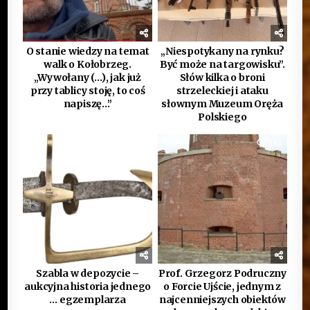
O stanie wiedzy na temat
„Niespotykany na rynku?
walk o Kołobrzeg.
Być może na targowisku”.
„Wywołany (…), jak już
Słów kilka o broni
przy tablicy stoję, to coś
strzeleckiej i ataku
napiszę…”
słownym Muzeum Oręża
Polskiego
0
378
0
345
Szabla w depozycie –
Prof. Grzegorz Podruczny
aukcyjna historia jednego
o Forcie Ujście, jednym z
… egzemplarza
najcenniejszych obiektów