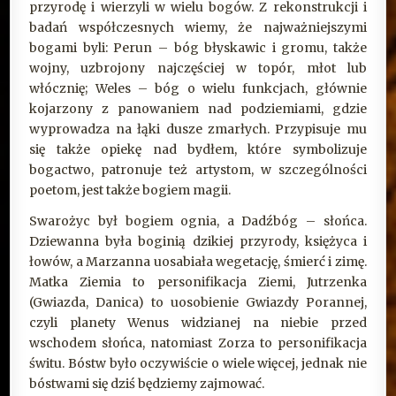
przyrodę i wierzyli w wielu bogów. Z rekonstrukcji i
badań współczesnych wiemy, że najważniejszymi
bogami byli: Perun – bóg błyskawic i gromu, także
wojny, uzbrojony najczęściej w topór, młot lub
włócznię; Weles – bóg o wielu funkcjach, głównie
kojarzony z panowaniem nad podziemiami, gdzie
wyprowadza na łąki dusze zmarłych. Przypisuje mu
się także opiekę nad bydłem, które symbolizuje
bogactwo, patronuje też artystom, w szczególności
poetom, jest także bogiem magii.
Swarożyc był bogiem ognia, a Dadźbóg – słońca.
Dziewanna była boginią dzikiej przyrody, księżyca i
łowów, a Marzanna uosabiała wegetację, śmierć i zimę.
Matka Ziemia to personifikacja Ziemi, Jutrzenka
(Gwiazda, Danica) to uosobienie Gwiazdy Porannej,
czyli planety Wenus widzianej na niebie przed
wschodem słońca, natomiast Zorza to personifikacja
świtu. Bóstw było oczywiście o wiele więcej, jednak nie
bóstwami się dziś będziemy zajmować.