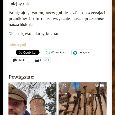
kolejny rok.
Pamiętajmy zatem, szczególnie dziś, o zwyczajach
przodków, bo to nasze zwyczaje, nasza przeszłość i
nasza historia.
Niech się wam darzy, kochani!
Udostępnij
WhatsApp
Telegram
Drukuj
E-mail
Powiązane:
0
372
0
409