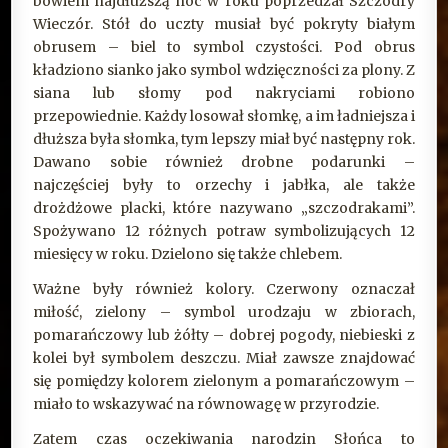
bowiem najdłuższą noc w roku poprzedzał Szczodry
Wieczór. Stół do uczty musiał być pokryty białym
obrusem – biel to symbol czystości. Pod obrus
kładziono sianko jako symbol wdzięczności za plony. Z
siana lub słomy pod nakryciami robiono
przepowiednie. Każdy losował słomkę, a im ładniejsza i
dłuższa była słomka, tym lepszy miał być następny rok.
Dawano sobie również drobne podarunki –
najczęściej były to orzechy i jabłka, ale także
drożdżowe placki, które nazywano „szczodrakami”.
Spożywano 12 różnych potraw symbolizujących 12
miesięcy w roku. Dzielono się także chlebem.
Ważne były również kolory. Czerwony oznaczał
miłość, zielony – symbol urodzaju w zbiorach,
pomarańczowy lub żółty – dobrej pogody, niebieski z
kolei był symbolem deszczu. Miał zawsze znajdować
się pomiędzy kolorem zielonym a pomarańczowym –
miało to wskazywać na równowagę w przyrodzie.
Zatem czas oczekiwania narodzin Słońca to