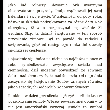
Jako lud rolniczy Słowianie byli uważnymi
obserwatorami przyrody. Podporządkowali jej swój
kalendarz i swoje życie. W zależności od pory roku,
bóstwom składali podziękowania za różne dary. Rok
obrzędowy Słowian rozpoczynał się właśnie 21
grudnia. Skąd ta data…? Świętowano w ten sposób
przesilenie zimowe. Był to powód do radości i
świętowania, gdyż od następnego ranka dni stawały
się dłuższe i cieplejsze.
Pojawienie się Słońca na niebie po najdłuższej nocy w
roku symbolizowało zwycięstwo światła nad
ciemnością, dziś możemy powiedzieć, że również
dobra nad złem czy życia nad śmiercią. Od tego dnia
zaczynało się świętowanie Godów, znanych również
jako Szczodrych Godów lub Godowym Świętem.
Rankiem w dzień przesilenia mężczyźni szli do lasu w
poszukiwaniu jemioły. Wbrew powszechnej opinii – to
nie jest amerykański zwyczaj. Jemioła to symbol