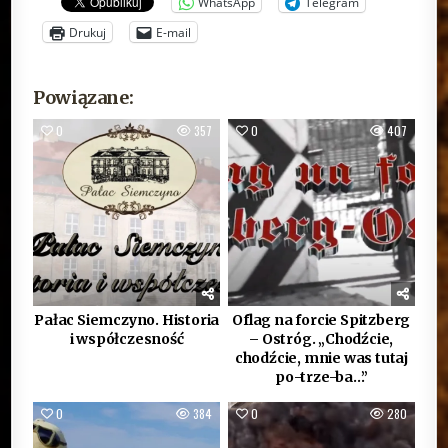
WhatsApp
Telegram
Drukuj
E-mail
Powiązane:
0
357
0
407
Pałac Siemczyno. Historia
Oflag na forcie Spitzberg
i współczesność
– Ostróg. „Chodźcie,
chodźcie, mnie was tutaj
po-trze-ba…”
0
384
0
280