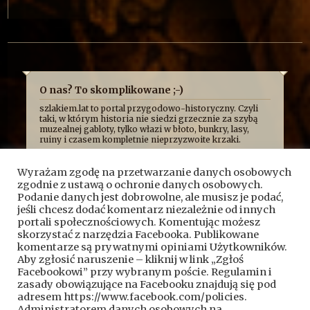
O nas? To skomplikowane ;-)
szlakiem.lat to portal przygodowo-historyczny. Czyli
taki, w którym historia nie siedzi grzecznie za szybą
muzealnej gabloty, tylko włazi w błoto, bunkry, lasy,
ruiny i czasem kompletnie nieprzyzwoite krzaki.
Najczęściej opowiadamy o niej z przymrużeniem oka,
bo uważamy, że historia najlepiej smakuje wtedy, gdy
Wyrażam zgodę na przetwarzanie danych osobowych
człowiek ma przy tym frajdę. Formalnie jesteśmy
zgodnie z ustawą o ochronie danych osobowych.
kroniką przygód, wypraw i historycznych absurdów, z
jakimi mierzy się Fundacja Skryptorium, ale opisujemy
Podanie danych jest dobrowolne, ale musisz je podać,
też przygody naszych przyjaciół. Bywa więc, że taplamy
jeśli chcesz dodać komentarz niezależnie od innych
się w bagnach, kopiemy z archeologami, przeciskamy
portali społecznościowych. Komentując możesz
przez bunkry i tunele, błądzimy po ruinach albo
skorzystać z narzędzia Facebooka. Publikowane
próbujemy ustalić, kto wpadł na pomysł zbudowania
komentarze są prywatnymi opiniami Użytkowników.
czegoś dokładnie pośrodku mokradeł.
Aby zgłosić naruszenie – kliknij w link „Zgłoś
A wszystko po to, żeby pokazać, że historia nie jest
Facebookowi” przy wybranym poście. Regulamin i
nudnym rozdziałem z podręcznika. To przygoda.
Czasem brudna, czasem szalona, czasem całkiem
zasady obowiązujące na Facebooku znajdują się pod
wzruszająca, a czasem poważna.
adresem https://www.facebook.com/policies.
Kontakt do nas:
kontakt@szlakiem.lat
Administratorem danych osobowych na