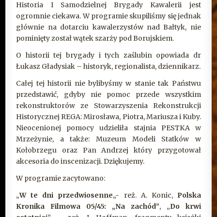
Historia I Samodzielnej Brygady Kawalerii jest
ogromnie ciekawa. W programie skupiliśmy się jednak
głównie na dotarciu kawalerzystów nad Bałtyk, nie
pominięty został wątek szarży pod Borujskiem.
O historii tej brygady i tych zaślubin opowiada dr
Łukasz Gładysiak – historyk, regionalista, dziennikarz.
Całej tej historii nie bylibyśmy w stanie tak Państwu
przedstawić, gdyby nie pomoc przede wszystkim
rekonstruktorów ze Stowarzyszenia Rekonstrukcji
Historycznej REGA: Mirosława, Piotra, Mariusza i Kuby.
Nieocenionej pomocy udzieliła stajnia PESTKA w
Mrzeżynie, a także: Muzeum Modeli Statków w
Kołobrzegu oraz Pan Andrzej który przygotował
akcesoria do inscenizacji. Dziękujemy.
W programie zacytowano:
„
W te dni przedwiosenne
„- reż. A. Konic,
Polska
Kronika Filmowa 05/45: „Na zachód”
, „
Do krwi