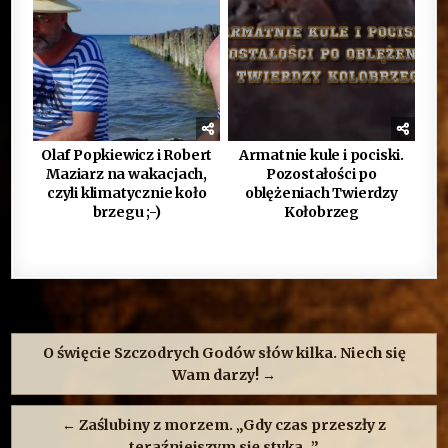
Olaf Popkiewicz i Robert
Armatnie kule i pociski.
Maziarz na wakacjach,
Pozostałości po
czyli klimatycznie koło
oblężeniach Twierdzy
brzegu ;-)
Kołobrzeg
Nawigacja
wpisu
O święcie Szczodrych Godów słów kilka. Niech się
Wam darzy! →
← Zaślubiny z morzem. „Gdy czas przeszły z
teraźniejszym się styka…”