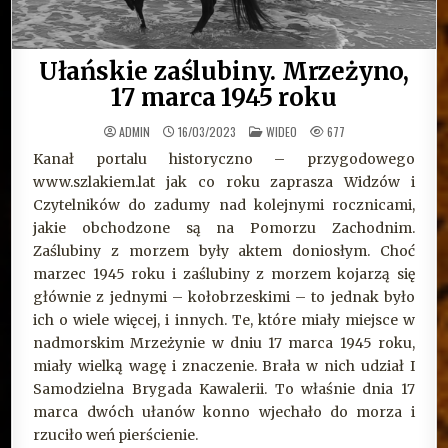
Ułańskie zaślubiny. Mrzeżyno,
17 marca 1945 roku
OPUBLIKOWANE
ADMIN
16/03/2023
WIDEO
677
W
Kanał portalu historyczno – przygodowego
www.szlakiem.lat jak co roku zaprasza Widzów i
Czytelników do zadumy nad kolejnymi rocznicami,
jakie obchodzone są na Pomorzu Zachodnim.
Zaślubiny z morzem były aktem doniosłym. Choć
marzec 1945 roku i zaślubiny z morzem kojarzą się
głównie z jednymi – kołobrzeskimi – to jednak było
ich o wiele więcej, i innych. Te, które miały miejsce w
nadmorskim Mrzeżynie w dniu 17 marca 1945 roku,
miały wielką wagę i znaczenie. Brała w nich udział I
Samodzielna Brygada Kawalerii. To właśnie dnia 17
marca dwóch ułanów konno wjechało do morza i
rzuciło weń pierścienie.