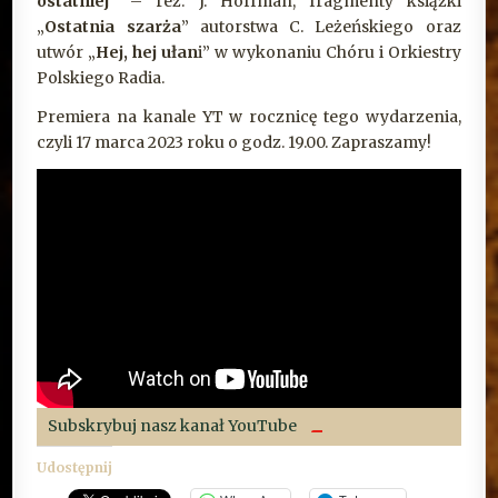
ostatniej
” – reż. J. Hoffman, fragmenty książki
„
Ostatnia szarża
” autorstwa C. Leżeńskiego oraz
utwór „
Hej, hej ułan
i” w wykonaniu Chóru i Orkiestry
Polskiego Radia.
Premiera na kanale YT w rocznicę tego wydarzenia,
czyli 17 marca 2023 roku o godz. 19.00. Zapraszamy!
Subskrybuj nasz kanał YouTube
Udostępnij