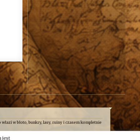
 włazi w błoto, bunkry, lasy, ruiny i czasem kompletnie
 frajdę. Formalnie jesteśmy kroniką przygód, wypraw i
 jest
e taplamy się w bagnach, kopiemy z archeologami,