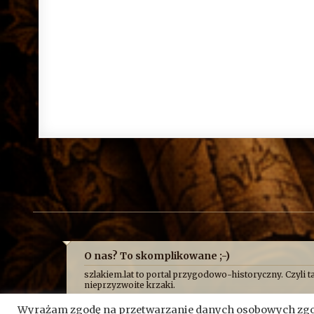
O nas? To skomplikowane ;-)
szlakiem.lat to portal przygodowo-historyczny. Czyli ta
nieprzyzwoite krzaki.
Najczęściej opowiadamy o niej z przymrużeniem oka, b
Wyrażam zgodę na przetwarzanie danych osobowych zgod
historycznych absurdów, z jakimi mierzy się Fundacja 