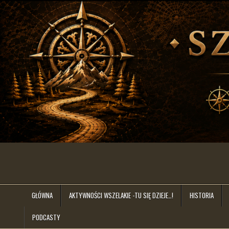
Skip
to
content
szlakiem.lat
GŁÓWNA
AKTYWNOŚCI WSZELAKIE -TU SIĘ DZIEJE…!
HISTORIA
PODCASTY