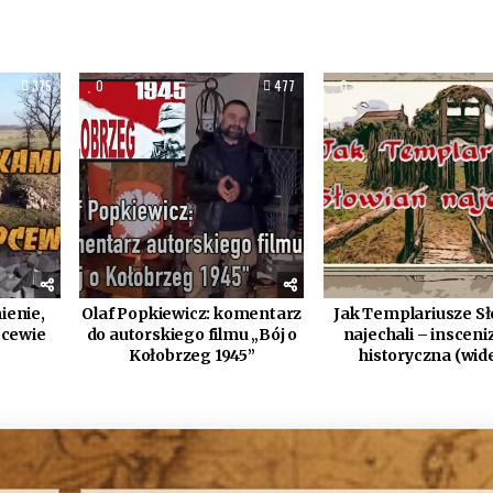
375
0
477
0
ienie,
Olaf Popkiewicz: komentarz
Jak Templariusze S
pcewie
do autorskiego filmu „Bój o
najechali – insceni
Kołobrzeg 1945”
historyczna (wid