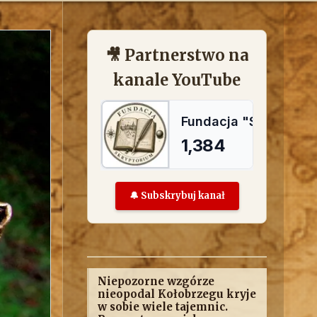
🎥 Partnerstwo na
kanale YouTube
🔔 Subskrybuj kanał
Niepozorne wzgórze
nieopodal Kołobrzegu kryje
w sobie wiele tajemnic.