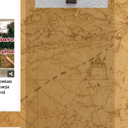
367
łowian
zacja
eo)