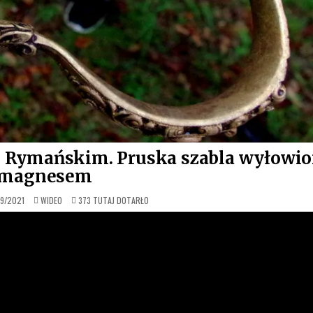
u Rymańskim. Pruska szabla wyłowi
magnesem
OPUBLIKOWANE
9/2021
WIDEO
373
TUTAJ DOTARŁO
W