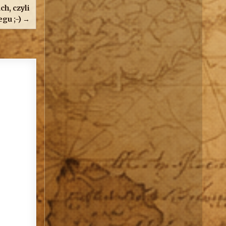
h, czyli
gu ;-) →