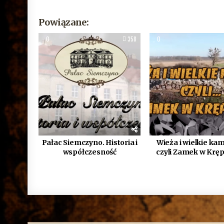
Powiązane:
0
358
0
Pałac Siemczyno. Historia i
Wieża i wielkie kam
współczesność
czyli Zamek w Krę
Nawigacja