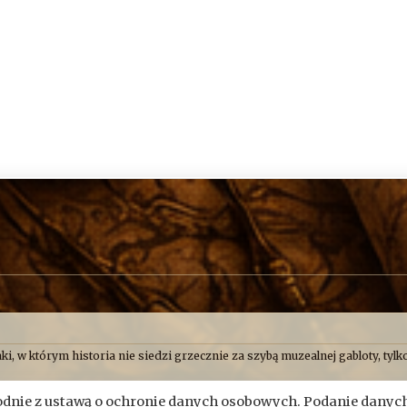
ki, w którym historia nie siedzi grzecznie za szybą muzealnej gabloty, tylko
o uważamy, że historia najlepiej smakuje wtedy, gdy człowiek ma przy tym
nie z ustawą o ochronie danych osobowych. Podanie danych
Skryptorium, ale opisujemy też przygody naszych przyjaciół. Bywa więc, ż