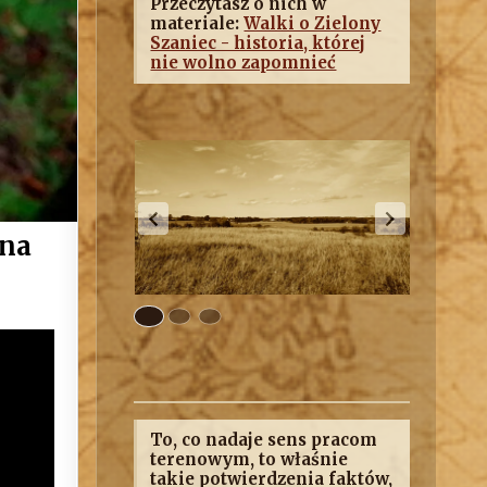
Przeczytasz o nich w
materiale:
Walki o Zielony
Szaniec - historia, której
nie wolno zapomnieć
ona
To, co nadaje sens pracom
terenowym, to właśnie
takie potwierdzenia faktów,