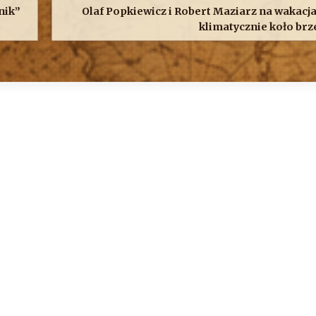
nik”
Olaf Popkiewicz i Robert Maziarz na wakacjac
klimatycznie koło brze