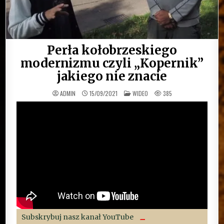
Perła kołobrzeskiego
modernizmu czyli „Kopernik”
jakiego nie znacie
OPUBLIKOWANE
ADMIN
15/09/2021
WIDEO
385
W
Subskrybuj nasz kanał YouTube