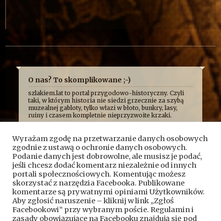
O nas? To skomplikowane ;-)
szlakiem.lat to portal przygodowo-historyczny. Czyli
taki, w którym historia nie siedzi grzecznie za szybą
muzealnej gabloty, tylko włazi w błoto, bunkry, lasy,
ruiny i czasem kompletnie nieprzyzwoite krzaki.
Najczęściej opowiadamy o niej z przymrużeniem oka,
bo uważamy, że historia najlepiej smakuje wtedy, gdy
Wyrażam zgodę na przetwarzanie danych osobowych
człowiek ma przy tym frajdę. Formalnie jesteśmy
zgodnie z ustawą o ochronie danych osobowych.
kroniką przygód, wypraw i historycznych absurdów, z
jakimi mierzy się Fundacja Skryptorium, ale opisujemy
Podanie danych jest dobrowolne, ale musisz je podać,
też przygody naszych przyjaciół. Bywa więc, że taplamy
jeśli chcesz dodać komentarz niezależnie od innych
się w bagnach, kopiemy z archeologami, przeciskamy
portali społecznościowych. Komentując możesz
przez bunkry i tunele, błądzimy po ruinach albo
skorzystać z narzędzia Facebooka. Publikowane
próbujemy ustalić, kto wpadł na pomysł zbudowania
komentarze są prywatnymi opiniami Użytkowników.
czegoś dokładnie pośrodku mokradeł.
Aby zgłosić naruszenie – kliknij w link „Zgłoś
A wszystko po to, żeby pokazać, że historia nie jest
nudnym rozdziałem z podręcznika. To przygoda.
Facebookowi” przy wybranym poście. Regulamin i
Czasem brudna, czasem szalona, czasem całkiem
zasady obowiązujące na Facebooku znajdują się pod