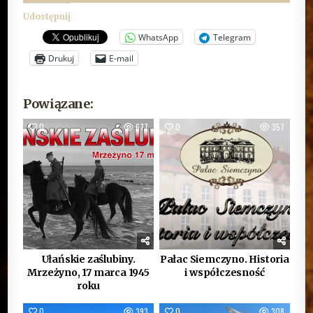
Udostępnij
WhatsApp
Telegram
Drukuj
E-mail
Powiązane:
0
677
0
357
Ułańskie zaślubiny.
Pałac Siemczyno. Historia
Mrzeżyno, 17 marca 1945
i współczesność
roku
0
393
0
308