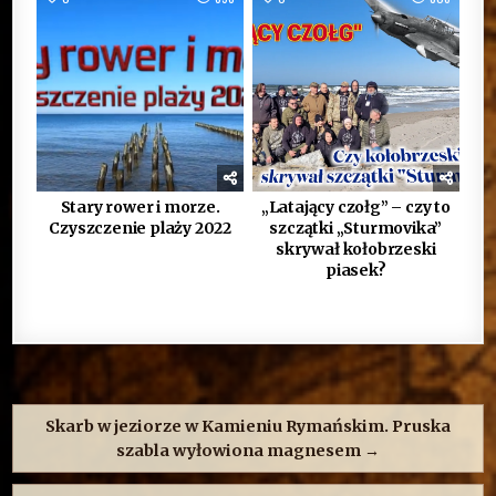
Stary rower i morze.
„Latający czołg” – czy to
Czyszczenie plaży 2022
szczątki „Sturmovika”
skrywał kołobrzeski
piasek?
Nawigacja
wpisu
Skarb w jeziorze w Kamieniu Rymańskim. Pruska
szabla wyłowiona magnesem →