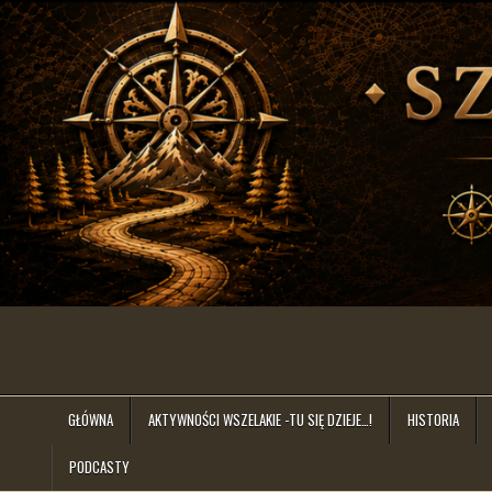
Skip
to
content
szlakiem.lat
GŁÓWNA
AKTYWNOŚCI WSZELAKIE -TU SIĘ DZIEJE…!
HISTORIA
PODCASTY