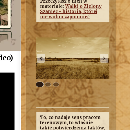
Przeczytasz o nich w
materiale:
Walki o Zielony
Szaniec - historia, której
nie wolno zapomnieć
deo)
To, co nadaje sens pracom
terenowym, to właśnie
takie potwierdzenia faktów,