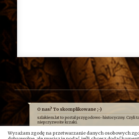
O nas? To skomplikowane ;-)
szlakiem.lat to portal przygodowo-historyczny. Czyli ta
nieprzyzwoite krzaki.
Najczęściej opowiadamy o niej z przymrużeniem oka, b
Wyrażam zgodę na przetwarzanie danych osobowych zgod
historycznych absurdów, z jakimi mierzy się Fundacja 
przeciskamy przez bunkry i tunele, błądzimy po ruina
dobrowolne, ale musisz je podać, jeśli chcesz dodać kome