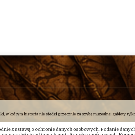
ki, w którym historia nie siedzi grzecznie za szybą muzealnej gabloty, tylko
o uważamy, że historia najlepiej smakuje wtedy, gdy człowiek ma przy tym
nie z ustawą o ochronie danych osobowych. Podanie danych
Skryptorium, ale opisujemy też przygody naszych przyjaciół. Bywa więc, ż
ch albo próbujemy ustalić, kto wpadł na pomysł zbudowania czegoś dokład
ntarz niezależnie od innych portali społecznościowych. Komen