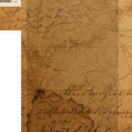
isium? →