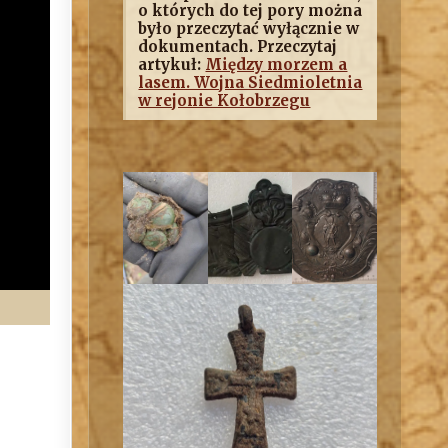
o których do tej pory można
było przeczytać wyłącznie w
dokumentach. Przeczytaj
artykuł:
Między morzem a
lasem. Wojna Siedmioletnia
w rejonie Kołobrzegu