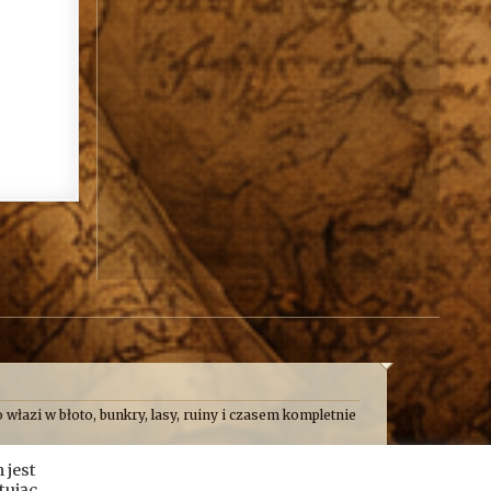
 włazi w błoto, bunkry, lasy, ruiny i czasem kompletnie
 frajdę. Formalnie jesteśmy kroniką przygód, wypraw i
 jest
e taplamy się w bagnach, kopiemy z archeologami,
nie pośrodku mokradeł.
tując