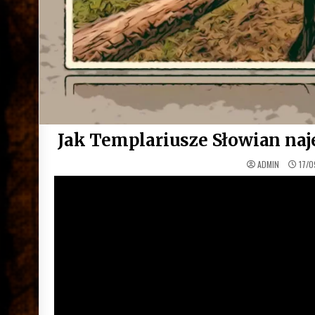
Jak Templariusze Słowian naje
ADMIN
17/0