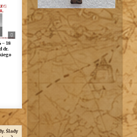
329
 – 18
 dr.
kiego
y. Ślady