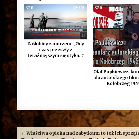
0
605
0
Zaślubiny z morzem. „Gdy
czas przeszły z
teraźniejszym się styka…”
Olaf Popkiewicz: ko
do autorskiego filmu
Kołobrzeg 194
Nawigacja
wpisu
← Właściwa opieka nad zabytkami to też ich sprząt