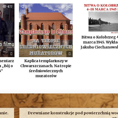
477
0
363
0
Bitwa o Kołobrzeg 4
marca 1945. Wykład
Jakuba Ciechanows
mentarz
Kaplica templariuszy w
 „Bój o
Chwarszczanach. Na tropie
5”
średniowiecznych
muratorów
anie.
Drewniane konstrukcje pod powierzchnią wod