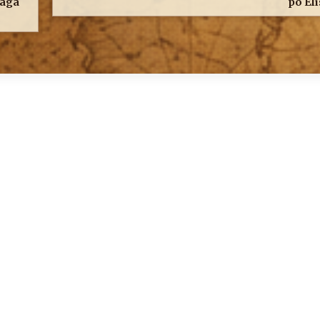
maga
po El