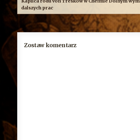
Kaplica rodu von Treskow w Chełmie Dolnym wy
dalszych prac
Zostaw komentarz