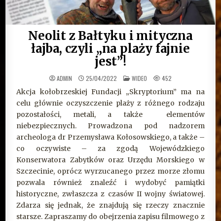
Neolit z Bałtyku i mityczna
łajba, czyli „na plaży fajnie
jest”!
OPUBLIKOWANE
ADMIN
25/04/2022
WIDEO
452
W
Akcja kołobrzeskiej Fundacji „Skryptorium” ma na
celu głównie oczyszczenie plaży z różnego rodzaju
pozostałości, metali, a także elementów
niebezpiecznych. Prowadzona pod nadzorem
archeologa dr Przemysława Kołosowskiego, a także –
co oczywiste – za zgodą Wojewódzkiego
Konserwatora Zabytków oraz Urzędu Morskiego w
Szczecinie, oprócz wyrzucanego przez morze złomu
pozwala również znaleźć i wydobyć pamiątki
historyczne, zwłaszcza z czasów II wojny światowej.
Zdarza się jednak, że znajdują się rzeczy znacznie
starsze. Zapraszamy do obejrzenia zapisu filmowego z