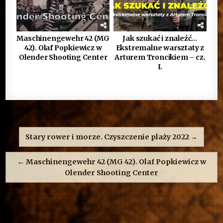
Maschinengewehr 42 (MG
Jak szukać i znaleźć…
42). Olaf Popkiewicz w
Ekstremalne warsztaty z
Olender Shooting Center
Arturem Troncikiem – cz.
I.
Nawigacja
wpisu
Stary rower i morze. Czyszczenie plaży 2022 →
← Maschinengewehr 42 (MG 42). Olaf Popkiewicz w
Olender Shooting Center