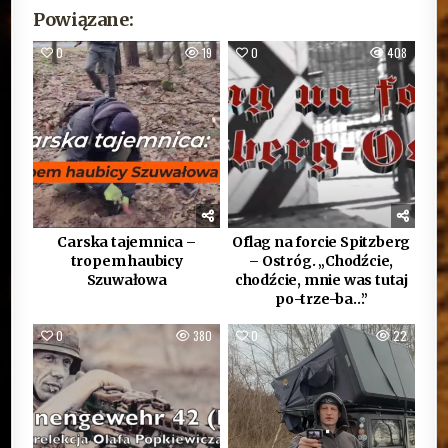
Powiązane:
0
19
0
408
Carska tajemnica –
Oflag na forcie Spitzberg
tropem haubicy
– Ostróg. „Chodźcie,
Szuwałowa
chodźcie, mnie was tutaj
po-trze-ba…”
0
380
0
22