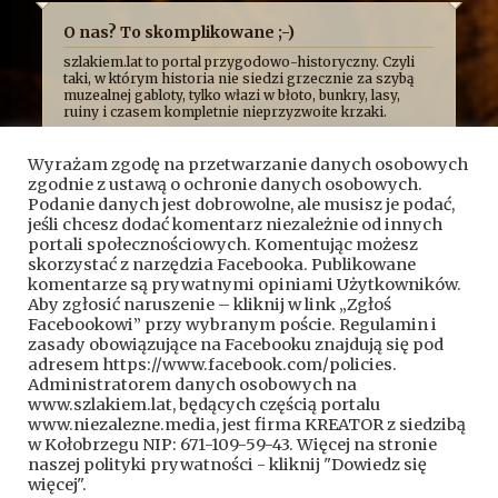
O nas? To skomplikowane ;-)
szlakiem.lat to portal przygodowo-historyczny. Czyli
taki, w którym historia nie siedzi grzecznie za szybą
muzealnej gabloty, tylko włazi w błoto, bunkry, lasy,
ruiny i czasem kompletnie nieprzyzwoite krzaki.
Najczęściej opowiadamy o niej z przymrużeniem oka,
bo uważamy, że historia najlepiej smakuje wtedy, gdy
Wyrażam zgodę na przetwarzanie danych osobowych
człowiek ma przy tym frajdę. Formalnie jesteśmy
zgodnie z ustawą o ochronie danych osobowych.
kroniką przygód, wypraw i historycznych absurdów, z
jakimi mierzy się Fundacja Skryptorium, ale opisujemy
Podanie danych jest dobrowolne, ale musisz je podać,
też przygody naszych przyjaciół. Bywa więc, że taplamy
jeśli chcesz dodać komentarz niezależnie od innych
się w bagnach, kopiemy z archeologami, przeciskamy
portali społecznościowych. Komentując możesz
przez bunkry i tunele, błądzimy po ruinach albo
skorzystać z narzędzia Facebooka. Publikowane
próbujemy ustalić, kto wpadł na pomysł zbudowania
komentarze są prywatnymi opiniami Użytkowników.
czegoś dokładnie pośrodku mokradeł.
Aby zgłosić naruszenie – kliknij w link „Zgłoś
A wszystko po to, żeby pokazać, że historia nie jest
Facebookowi” przy wybranym poście. Regulamin i
nudnym rozdziałem z podręcznika. To przygoda.
Czasem brudna, czasem szalona, czasem całkiem
zasady obowiązujące na Facebooku znajdują się pod
wzruszająca, a czasem poważna.
adresem https://www.facebook.com/policies.
Kontakt do nas:
kontakt@szlakiem.lat
Administratorem danych osobowych na
www.szlakiem.lat, będących częścią portalu
Znajdziesz nas także:
Facebook
YouTube
www.niezalezne.media, jest firma KREATOR z siedzibą
w Kołobrzegu NIP: 671-109-59-43. Więcej na stronie
naszej polityki prywatności - kliknij "Dowiedz się
więcej".