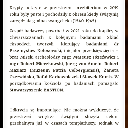
Krypty odkryte w przestrzeni prezbiterium w 2019
roku były puste i pochodziły z okresu kiedy świątynią
zarządzała gmina ewangelicka (1540-1945).
Zespół badawczy powrócił w 2021 roku do kaplicy w
Chwarszczanach z kolejnymi badaniami. Skład
ekspedycji tworzyli: kierujący badaniami
dr
Przemysław Kołosowski,
inicjator przedsięwzięcia –
brat Mirek
, archeolodzy
mgr Mateusz Józefowicz
i
mgr Robert Mieczkowski
,
Joerg von Ameln, Robert
Maziarz (Muzeum Patria Colbergiensis), Żaneta
Czerwińska, Rafał Karbowniczek i Sławek Kunitz
. W
porządkowaniu kościoła po badaniach pomagało
Stowarzyszenie BASTION.
Odkrycia są imponujące. Nie można wykluczyć, że
przestrzeń wnętrza świątyni służyła celom
grzebalnym już w czasach templariuszy. Jednak w