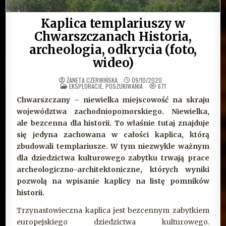
Kaplica templariuszy w
Chwarszczanach Historia,
archeologia, odkrycia (foto,
wideo)
ŻANETA CZERWIŃSKA
09/10/2020
OPUBLIKOWANE
EKSPLORACJE, POSZUKIWANIA
671
W
Chwarszczany – niewielka miejscowość na skraju
województwa zachodniopomorskiego. Niewielka,
ale bezcenna dla historii. To właśnie tutaj znajduje
się jedyna zachowana w całości kaplica, którą
zbudowali templariusze. W tym niezwykle ważnym
dla dziedzictwa kulturowego zabytku trwają prace
archeologiczno-architektoniczne, których wyniki
pozwolą na wpisanie kaplicy na listę pomników
historii.
Trzynastowieczna kaplica jest bezcennym zabytkiem
europejskiego dziedzictwa kulturowego.