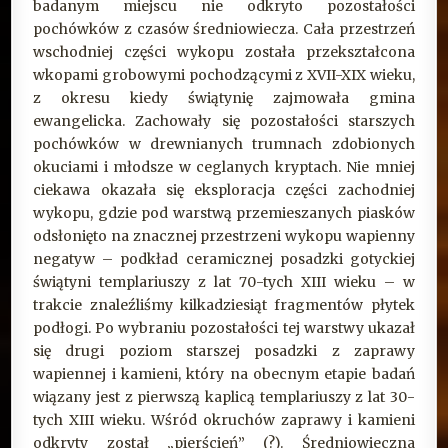
badanym miejscu nie odkryto pozostałości
pochówków z czasów średniowiecza. Cała przestrzeń
wschodniej części wykopu została przekształcona
wkopami grobowymi pochodzącymi z XVII-XIX wieku,
z okresu kiedy świątynię zajmowała gmina
ewangelicka. Zachowały się pozostałości starszych
pochówków w drewnianych trumnach zdobionych
okuciami i młodsze w ceglanych kryptach. Nie mniej
ciekawa okazała się eksploracja części zachodniej
wykopu, gdzie pod warstwą przemieszanych piasków
odsłonięto na znacznej przestrzeni wykopu wapienny
negatyw – podkład ceramicznej posadzki gotyckiej
świątyni templariuszy z lat 70-tych XIII wieku – w
trakcie znaleźliśmy kilkadziesiąt fragmentów płytek
podłogi. Po wybraniu pozostałości tej warstwy ukazał
się drugi poziom starszej posadzki z zaprawy
wapiennej i kamieni, który na obecnym etapie badań
wiązany jest z pierwszą kaplicą templariuszy z lat 30-
tych XIII wieku. Wśród okruchów zaprawy i kamieni
odkryty został „pierścień” (?). Średniowieczna