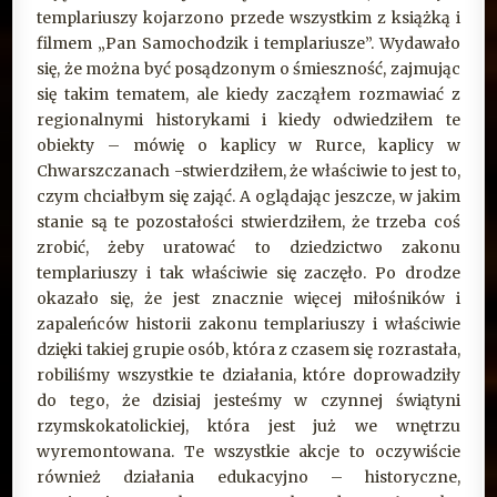
templariuszy kojarzono przede wszystkim z książką i
filmem „Pan Samochodzik i templariusze”. Wydawało
się, że można być posądzonym o śmieszność, zajmując
się takim tematem, ale kiedy zacząłem rozmawiać z
regionalnymi historykami i kiedy odwiedziłem te
obiekty – mówię o kaplicy w Rurce, kaplicy w
Chwarszczanach -stwierdziłem, że właściwie to jest to,
czym chciałbym się zająć. A oglądając jeszcze, w jakim
stanie są te pozostałości stwierdziłem, że trzeba coś
zrobić, żeby uratować to dziedzictwo zakonu
templariuszy i tak właściwie się zaczęło. Po drodze
okazało się, że jest znacznie więcej miłośników i
zapaleńców historii zakonu templariuszy i właściwie
dzięki takiej grupie osób, która z czasem się rozrastała,
robiliśmy wszystkie te działania, które doprowadziły
do tego, że dzisiaj jesteśmy w czynnej świątyni
rzymskokatolickiej, która jest już we wnętrzu
wyremontowana. Te wszystkie akcje to oczywiście
również działania edukacyjno – historyczne,