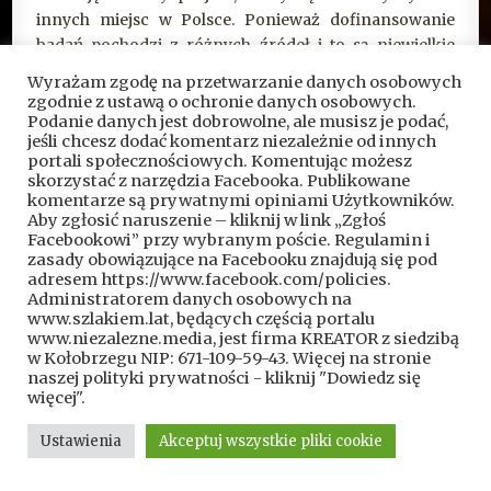
innych miejsc w Polsce. Ponieważ dofinansowanie
badań pochodzi z różnych źródeł i to są niewielkie
środki – to, co robimy tymi naszymi małymi krokami,
Wyrażam zgodę na przetwarzanie danych osobowych
w tej chwili to jeszcze badanie wnętrza, przy ścianie
zgodnie z ustawą o ochronie danych osobowych.
prezbiterium, to inwentaryzacja tych dwóch wież, to
Podanie danych jest dobrowolne, ale musisz je podać,
jeśli chcesz dodać komentarz niezależnie od innych
również badania terenowe. Czasy się zmieniają,
portali społecznościowych. Komentując możesz
zmieniają się metody badań… Jak sobie przypomnę
skorzystać z narzędzia Facebooka. Publikowane
pierwszy rok badań w Rurce, to cała dokumentacja
komentarze są prywatnymi opiniami Użytkowników.
Aby zgłosić naruszenie – kliknij w link „Zgłoś
była dokonywana na tak zwanych kliszach
Facebookowi” przy wybranym poście. Regulamin i
fotograficznych. Każde jedno ujecie, a film miał 36
zasady obowiązujące na Facebooku znajdują się pod
klatek, było niezwykle cenne. Dzisiaj przepaść
adresem https://www.facebook.com/policies.
technologiczna – mamy aparaty cyfrowe, możemy
Administratorem danych osobowych na
www.szlakiem.lat, będących częścią portalu
zrobić sto ujęć i wybrać najlepsze zdjęcie. Mamy też
www.niezalezne.media, jest firma KREATOR z siedzibą
inne możliwości rozpoznania tego, co jest w terenie,
w Kołobrzegu NIP: 671-109-59-43. Więcej na stronie
mamy zdjęcia satelitarne, korzystamy ze współpracy z
naszej polityki prywatności - kliknij "Dowiedz się
eksploratorami, z którymi prowadzimy badania
więcej".
weryfikacyjne, powierzchniowe. Powołaliśmy rok
Ustawienia
Akceptuj wszystkie pliki cookie
temu projekt, który roboczo się nazywa „Słowianie i
Templariusze”, a który dotyczy właśnie weryfikacji i