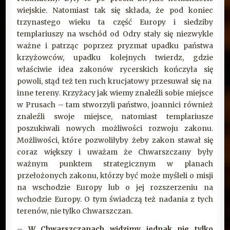
wiejskie. Natomiast tak się składa, że pod koniec
trzynastego wieku ta część Europy i siedziby
templariuszy na wschód od Odry stały się niezwykle
ważne i patrząc poprzez pryzmat upadku państwa
krzyżowców, upadku kolejnych twierdz, gdzie
właściwie idea zakonów rycerskich kończyła się
powoli, stąd też ten ruch krucjatowy przesuwał się na
inne tereny. Krzyżacy jak wiemy znaleźli sobie miejsce
w Prusach – tam stworzyli państwo, joannici również
znaleźli swoje miejsce, natomiast templariusze
poszukiwali nowych możliwości rozwoju zakonu.
Możliwości, które pozwoliłyby żeby zakon stawał się
coraz większy i uważam że Chwarszczany były
ważnym punktem strategicznym w planach
przełożonych zakonu, którzy być może myśleli o misji
na wschodzie Europy lub o jej rozszerzeniu na
wchodzie Europy. O tym świadczą też nadania z tych
terenów, nie tylko Chwarszczan.
–
W Chwarszczanach widzimy jednak nie tylko