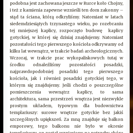
podobna jest zachowana jeszcze w Rurce koło Chojny,
i też z kamienia zapewne wznieśli ten dom zakonny –
stąd ta ściana, którą odkryliśmy. Natomiast w latach
siedemdziesiątych trzynastego wieku, po rozebraniu
tej mniejszej kaplicy, rozpoczęto budowę kaplicy
gotyckiej, w której się dzisiaj znajdujemy. Natomiast
pozostałości tego pierwszego kościoła odkrywamy od
kilku lat wewnątrz, w trakcie badań archeologicznych.
Wczoraj, w trakcie prac wykopaliskowych tutaj w
środku odnaleźliśmy pozostałości posadzki,
najprawdopodobniej posadzki tego pierwszego
kościoła, jak i również posadzki gotyckiej tego, w
którym się znajdujemy. Jeśli chodzi o poszczególne
pomieszczenia wewnątrz kaplicy, to sama
architektura, sama przestrzeń wnętrza jest niezwykle
prostym układem, typowym dla budownictwa
templariuszy: surowe wnętrze gotyckie bez jakiś
szczególnych upiększeń. Za mną znajduje się balkon
emporowy, tego balkonu nie było w okresie
templariuszy, on został wzniesiony na potrzeby chóru