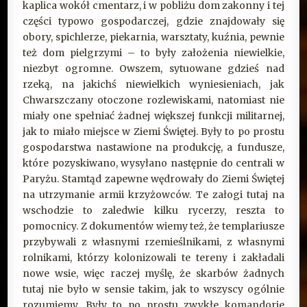
kaplica wokół cmentarz, i w pobliżu dom zakonny i tej
części typowo gospodarczej, gdzie znajdowały się
obory, spichlerze, piekarnia, warsztaty, kuźnia, pewnie
też dom pielgrzymi – to były założenia niewielkie,
niezbyt ogromne. Owszem, sytuowane gdzieś nad
rzeką, na jakichś niewielkich wyniesieniach, jak
Chwarszczany otoczone rozlewiskami, natomiast nie
miały one spełniać żadnej większej funkcji militarnej,
jak to miało miejsce w Ziemi Świętej. Były to po prostu
gospodarstwa nastawione na produkcję, a fundusze,
które pozyskiwano, wysyłano następnie do centrali w
Paryżu. Stamtąd zapewne wędrowały do Ziemi Świętej
na utrzymanie armii krzyżowców. Te załogi tutaj na
wschodzie to zaledwie kilku rycerzy, reszta to
pomocnicy. Z dokumentów wiemy też, że templariusze
przybywali z własnymi rzemieślnikami, z własnymi
rolnikami, którzy kolonizowali te tereny i zakładali
nowe wsie, więc raczej myślę, że skarbów żadnych
tutaj nie było w sensie takim, jak to wszyscy ogólnie
rozumiemy. Były to po prostu zwykłe komandorie