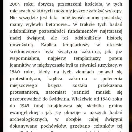
2004 roku, dotyczą przestrzeni kościoła, w tych
miejscach, w których możemy jeszcze założyć wykopy.
Nie wszędzie jest taka możliwość: mamy posadzkę,
mamy wylewki betonowe… W trakcie tych badań
odsłoniliśmy pozostałości fundamentów najstarszej
małej świątyni, ale też odsłoniliśmy historię
nowożytną. Kaplica templariuszy w okresie
średniowiecza była świątynią zakonną, jak już
wspomniałem, najpierw templariuszy, potem
joannitów, w międzyczasie byli tu również Krzyżacy, w
1540 roku, kiedy na tych ziemiach pojawił się
protestantyzm, kaplica zakonna z polecenia
miejscowego księcia została przekazana
protestantom, natomiast joannici musieli się
przeprowadzić do Świdwina. Właściwie od 1540 roku
do 1945 tutaj znajdowała się siedziba gminy
ewangelickiej i jak się okazuje z naszych badań
archeologicznych, w obrębie całej świątyni
dokonywano pochówków, grzebano członków tej