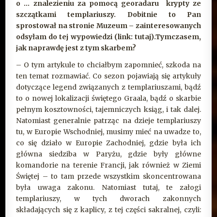
o … znalezieniu za pomocą georadaru krypty ze
szczątkami templariuszy. Dobitnie to Pan
sprostował na stronie Muzeum – zainteresowanych
odsyłam do tej wypowiedzi (link:
tutaj).
Tymczasem,
jak naprawdę jest z tym skarbem?
– O tym artykule to chciałbym zapomnieć, szkoda na
ten temat rozmawiać. Co sezon pojawiają się artykuły
dotyczące legend związanych z templariuszami, bądź
to o nowej lokalizacji świętego Graala, bądź o skarbie
pełnym kosztowności, tajemniczych ksiąg, i tak dalej.
Natomiast generalnie patrząc na dzieje templariuszy
tu, w Europie Wschodniej, musimy mieć na uwadze to,
co się działo w Europie Zachodniej, gdzie była ich
główna siedziba w Paryżu, gdzie były główne
komandorie na terenie Francji, jak również w Ziemi
Świętej – to tam przede wszystkim skoncentrowana
była uwaga zakonu. Natomiast tutaj, te załogi
templariuszy, w tych dworach zakonnych
składających się z kaplicy, z tej części sakralnej, czyli: