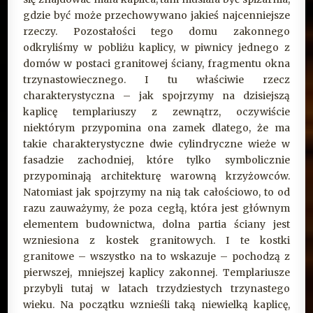
gdzie być może przechowywano jakieś najcenniejsze
rzeczy. Pozostałości tego domu zakonnego
odkryliśmy w pobliżu kaplicy, w piwnicy jednego z
domów w postaci granitowej ściany, fragmentu okna
trzynastowiecznego. I tu właściwie rzecz
charakterystyczna – jak spojrzymy na dzisiejszą
kaplicę templariuszy z zewnątrz, oczywiście
niektórym przypomina ona zamek dlatego, że ma
takie charakterystyczne dwie cylindryczne wieże w
fasadzie zachodniej, które tylko symbolicznie
przypominają architekturę warowną krzyżowców.
Natomiast jak spojrzymy na nią tak całościowo, to od
razu zauważymy, że poza cegłą, która jest głównym
elementem budownictwa, dolna partia ściany jest
wzniesiona z kostek granitowych. I te kostki
granitowe – wszystko na to wskazuje – pochodzą z
pierwszej, mniejszej kaplicy zakonnej. Templariusze
przybyli tutaj w latach trzydziestych trzynastego
wieku. Na początku wznieśli taką niewielką kaplicę,