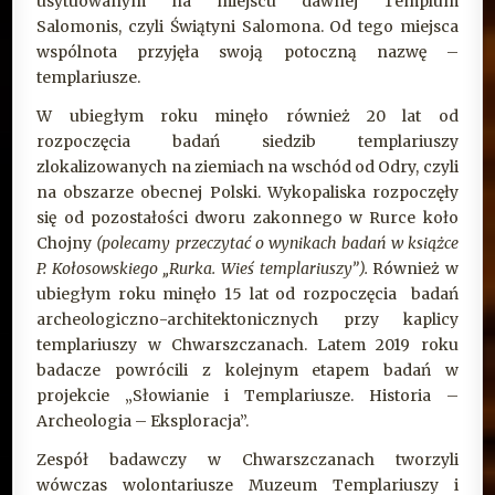
usytuowanym na miejscu dawnej Templum
Salomonis, czyli Świątyni Salomona. Od tego miejsca
wspólnota przyjęła swoją potoczną nazwę –
templariusze.
W ubiegłym roku minęło również 20 lat od
rozpoczęcia badań siedzib templariuszy
zlokalizowanych na ziemiach na wschód od Odry, czyli
na obszarze obecnej Polski. Wykopaliska rozpoczęły
się od pozostałości dworu zakonnego w Rurce koło
Chojny
(polecamy przeczytać o wynikach badań w książce
P. Kołosowskiego „Rurka. Wieś templariuszy”).
Również w
ubiegłym roku minęło 15 lat od rozpoczęcia badań
archeologiczno-architektonicznych przy kaplicy
templariuszy w Chwarszczanach. Latem 2019 roku
badacze powrócili z kolejnym etapem badań w
projekcie „Słowianie i Templariusze. Historia –
Archeologia – Eksploracja”.
Zespół badawczy w Chwarszczanach tworzyli
wówczas wolontariusze Muzeum Templariuszy i