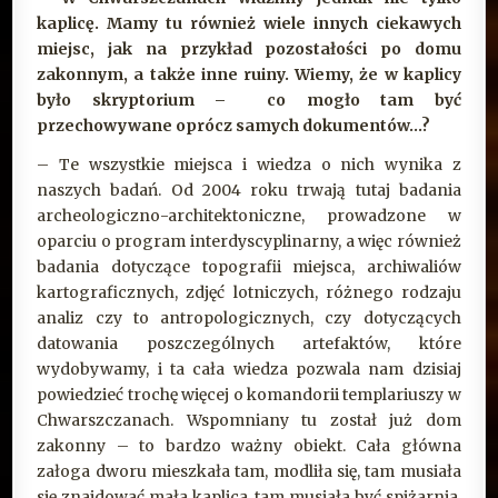
kaplicę. Mamy tu również wiele innych ciekawych
miejsc, jak na przykład pozostałości po domu
zakonnym, a także inne ruiny. Wiemy, że w kaplicy
było skryptorium – co mogło tam być
przechowywane oprócz samych dokumentów…?
– Te wszystkie miejsca i wiedza o nich wynika z
naszych badań. Od 2004 roku trwają tutaj badania
archeologiczno-architektoniczne, prowadzone w
oparciu o program interdyscyplinarny, a więc również
badania dotyczące topografii miejsca, archiwaliów
kartograficznych, zdjęć lotniczych, różnego rodzaju
analiz czy to antropologicznych, czy dotyczących
datowania poszczególnych artefaktów, które
wydobywamy, i ta cała wiedza pozwala nam dzisiaj
powiedzieć trochę więcej o komandorii templariuszy w
Chwarszczanach. Wspomniany tu został już dom
zakonny – to bardzo ważny obiekt. Cała główna
załoga dworu mieszkała tam, modliła się, tam musiała
się znajdować mała kaplica, tam musiała być spiżarnia,