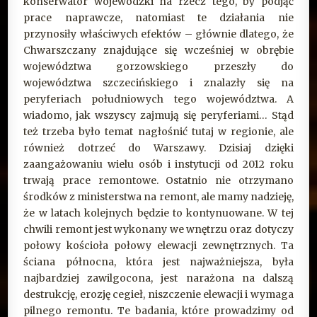
konserwator wojewódzki na rzecz tego, by podjąć
prace naprawcze, natomiast te działania nie
przynosiły właściwych efektów – głównie dlatego, że
Chwarszczany znajdujące się wcześniej w obrębie
województwa gorzowskiego przeszły do
województwa szczecińskiego i znalazły się na
peryferiach południowych tego województwa. A
wiadomo, jak wszyscy zajmują się peryferiami… Stąd
też trzeba było temat nagłośnić tutaj w regionie, ale
również dotrzeć do Warszawy. Dzisiaj dzięki
zaangażowaniu wielu osób i instytucji od 2012 roku
trwają prace remontowe. Ostatnio nie otrzymano
środków z ministerstwa na remont, ale mamy nadzieję,
że w latach kolejnych będzie to kontynuowane. W tej
chwili remont jest wykonany we wnętrzu oraz dotyczy
połowy kościoła połowy elewacji zewnętrznych. Ta
ściana północna, która jest najważniejsza, była
najbardziej zawilgocona, jest narażona na dalszą
destrukcję, erozję cegieł, niszczenie elewacji i wymaga
pilnego remontu. Te badania, które prowadzimy od