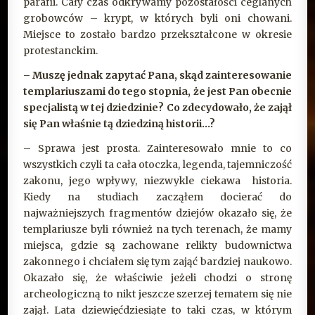
parafii. Cały czas odkrywamy pozostałości ceglanych
grobowców – krypt, w których byli oni chowani.
Miejsce to zostało bardzo przekształcone w okresie
protestanckim.
– Muszę jednak zapytać Pana, skąd zainteresowanie
templariuszami do tego stopnia, że jest Pan obecnie
specjalistą w tej dziedzinie? Co zdecydowało, że zajął
się Pan właśnie tą dziedziną historii…?
– Sprawa jest prosta. Zainteresowało mnie to co
wszystkich czyli ta cała otoczka, legenda, tajemniczość
zakonu, jego wpływy, niezwykle ciekawa historia.
Kiedy na studiach zacząłem docierać do
najważniejszych fragmentów dziejów okazało się, że
templariusze byli również na tych terenach, że mamy
miejsca, gdzie są zachowane relikty budownictwa
zakonnego i chciałem się tym zająć bardziej naukowo.
Okazało się, że właściwie jeżeli chodzi o stronę
archeologiczną to nikt jeszcze szerzej tematem się nie
zajął. Lata dziewięćdziesiąte to taki czas, w którym