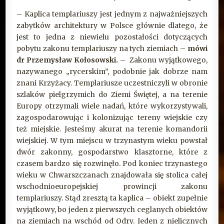
– Kaplica templariuszy jest jednym z najważniejszych
zabytków architektury w Polsce głównie dlatego, że
jest to jedna z niewielu pozostałości dotyczących
pobytu zakonu templariuszy na tych ziemiach –
mówi
dr Przemysław Kołosowski.
– Zakonu wyjątkowego,
nazywanego „rycerskim”, podobnie jak dobrze nam
znani Krzyżacy. Templariusze uczestniczyli w obronie
szlaków pielgrzymich do Ziemi Świętej, a na terenie
Europy otrzymali wiele nadań, które wykorzystywali,
zagospodarowując i kolonizując tereny wiejskie czy
też miejskie. Jesteśmy akurat na terenie komandorii
wiejskiej. W tym miejscu w trzynastym wieku powstał
dwór zakonny, gospodarstwo klasztorne, które z
czasem bardzo się rozwinęło. Pod koniec trzynastego
wieku w Chwarszczanach znajdowała się stolica całej
wschodnioeuropejskiej prowincji zakonu
templariuszy. Stąd zresztą ta kaplica – obiekt zupełnie
wyjątkowy, bo jeden z pierwszych ceglanych obiektów
na ziemiach na wschód od Odry. Jeden z nielicznych