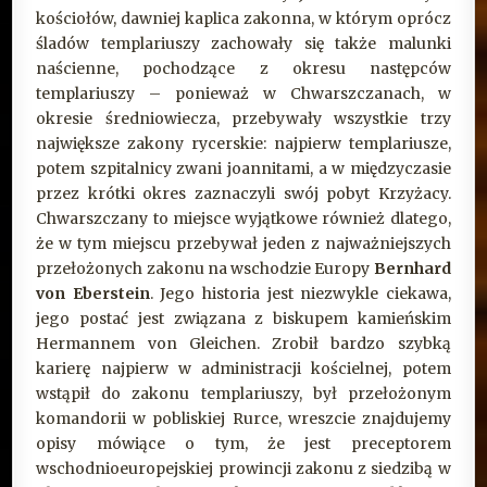
kościołów, dawniej kaplica zakonna, w którym oprócz
śladów templariuszy zachowały się także malunki
naścienne, pochodzące z okresu następców
templariuszy – ponieważ w Chwarszczanach, w
okresie średniowiecza, przebywały wszystkie trzy
największe zakony rycerskie: najpierw templariusze,
potem szpitalnicy zwani joannitami, a w międzyczasie
przez krótki okres zaznaczyli swój pobyt Krzyżacy.
Chwarszczany to miejsce wyjątkowe również dlatego,
że w tym miejscu przebywał jeden z najważniejszych
przełożonych zakonu na wschodzie Europy
Bernhard
von Eberstein
. Jego historia jest niezwykle ciekawa,
jego postać jest związana z biskupem kamieńskim
Hermannem von Gleichen. Zrobił bardzo szybką
karierę najpierw w administracji kościelnej, potem
wstąpił do zakonu templariuszy, był przełożonym
komandorii w pobliskiej Rurce, wreszcie znajdujemy
opisy mówiące o tym, że jest preceptorem
wschodnioeuropejskiej prowincji zakonu z siedzibą w