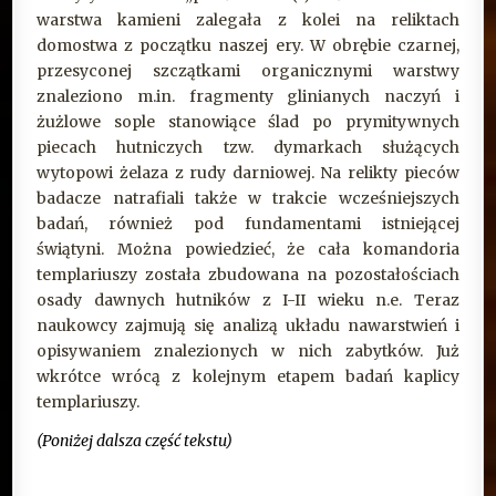
warstwa kamieni zalegała z kolei na reliktach
domostwa z początku naszej ery. W obrębie czarnej,
przesyconej szczątkami organicznymi warstwy
znaleziono m.in. fragmenty glinianych naczyń i
żużlowe sople stanowiące ślad po prymitywnych
piecach hutniczych tzw. dymarkach służących
wytopowi żelaza z rudy darniowej. Na relikty pieców
badacze natrafiali także w trakcie wcześniejszych
badań, również pod fundamentami istniejącej
świątyni. Można powiedzieć, że cała komandoria
templariuszy została zbudowana na pozostałościach
osady dawnych hutników z I-II wieku n.e. Teraz
naukowcy zajmują się analizą układu nawarstwień i
opisywaniem znalezionych w nich zabytków. Już
wkrótce wrócą z kolejnym etapem badań kaplicy
templariuszy.
(Poniżej dalsza część tekstu)