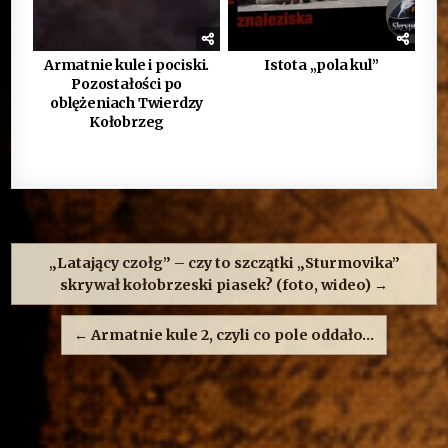
Armatnie kule i pociski.
Istota „pola kul”
Pozostałości po
oblężeniach Twierdzy
Kołobrzeg
Nawigacja
wpisu
„Latający czołg” – czy to szczątki „Sturmovika”
skrywał kołobrzeski piasek? (foto, wideo) →
← Armatnie kule 2, czyli co pole oddało…