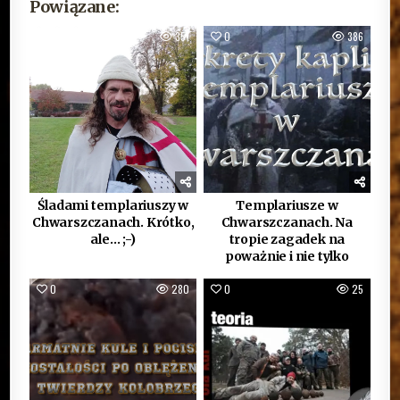
Powiązane:
0
351
0
386
Śladami templariuszy w
Templariusze w
Chwarszczanach. Krótko,
Chwarszczanach. Na
ale… ;-)
tropie zagadek na
poważnie i nie tylko
0
280
0
25