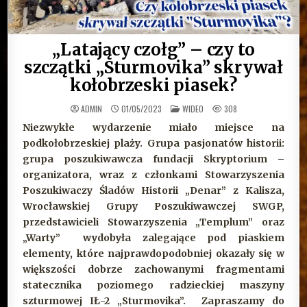
„Latający czołg” – czy to
szczątki „Sturmovika” skrywał
kołobrzeski piasek?
OPUBLIKOWANE
ADMIN
01/05/2023
WIDEO
308
W
Niezwykłe wydarzenie miało miejsce na
podkołobrzeskiej plaży. Grupa pasjonatów historii:
grupa poszukiwawcza fundacji Skryptorium –
organizatora, wraz z członkami Stowarzyszenia
Poszukiwaczy Śladów Historii „Denar” z Kalisza,
Wrocławskiej Grupy Poszukiwawczej SWGP,
przedstawicieli Stowarzyszenia „Templum” oraz
„Warty” wydobyła zalegające pod piaskiem
elementy, które najprawdopodobniej okazały się w
większości dobrze zachowanymi fragmentami
statecznika poziomego radzieckiej maszyny
szturmowej IŁ-2 „Sturmovika”. Zapraszamy do