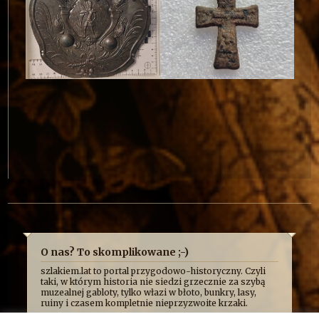
O nas? To skomplikowane ;-)
szlakiem.lat to portal przygodowo-historyczny. Czyli
taki, w którym historia nie siedzi grzecznie za szybą
muzealnej gabloty, tylko włazi w błoto, bunkry, lasy,
ruiny i czasem kompletnie nieprzyzwoite krzaki.
Najczęściej opowiadamy o niej z przymrużeniem oka,