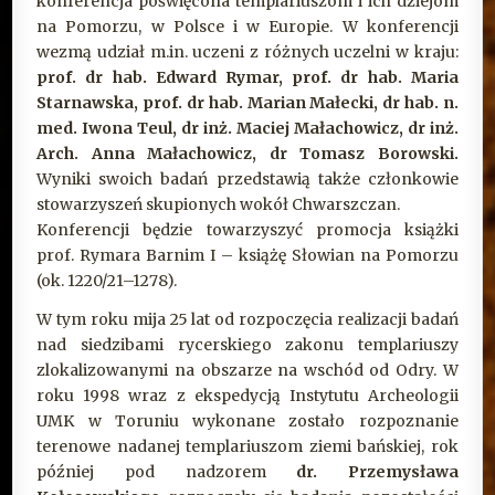
konferencja poświęcona templariuszom i ich dziejom
na Pomorzu, w Polsce i w Europie. W konferencji
wezmą udział m.in. uczeni z różnych uczelni w kraju:
prof. dr hab. Edward Rymar, prof. dr hab. Maria
Starnawska, prof. dr hab. Marian Małecki, dr hab. n.
med. Iwona Teul, dr inż. Maciej Małachowicz, dr inż.
Arch. Anna Małachowicz, dr Tomasz Borowski.
Wyniki swoich badań przedstawią także członkowie
stowarzyszeń skupionych wokół Chwarszczan.
Konferencji będzie towarzyszyć promocja książki
prof. Rymara Barnim I – książę Słowian na Pomorzu
(ok. 1220/21–1278).
W tym roku mija 25 lat od rozpoczęcia realizacji badań
nad siedzibami rycerskiego zakonu templariuszy
zlokalizowanymi na obszarze na wschód od Odry. W
roku 1998 wraz z ekspedycją Instytutu Archeologii
UMK w Toruniu wykonane zostało rozpoznanie
terenowe nadanej templariuszom ziemi bańskiej, rok
później pod nadzorem
dr. Przemysława