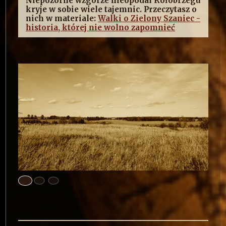
Niepozorne wzgórze nieopodal Kołobrzegu
kryje w sobie wiele tajemnic. Przeczytasz o
nich w materiale:
Walki o Zielony Szaniec -
historia, której nie wolno zapomnieć