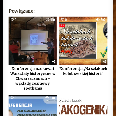
Powiązane:
0
410
0
397
Konferencja naukowa i
Konferencja „Na szlakach
Warsztaty historyczne w
kołobrzeskiej historii”
Chwarszczanach –
wykłady, rozmowy,
spotkania
0
340
0
403