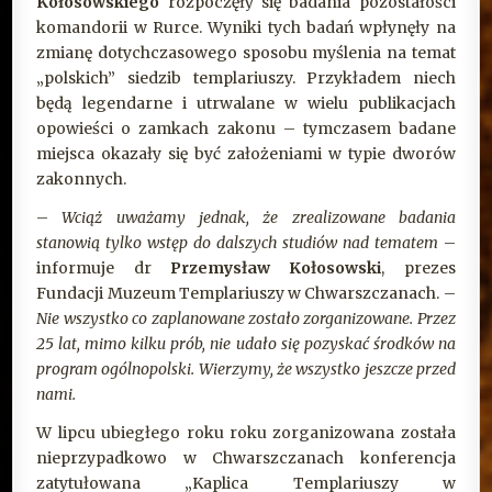
Kołosowskiego
rozpoczęły się badania pozostałości
komandorii w Rurce. Wyniki tych badań wpłynęły na
zmianę dotychczasowego sposobu myślenia na temat
„polskich” siedzib templariuszy. Przykładem niech
będą legendarne i utrwalane w wielu publikacjach
opowieści o zamkach zakonu – tymczasem badane
miejsca okazały się być założeniami w typie dworów
zakonnych.
–
Wciąż uważamy jednak, że zrealizowane badania
stanowią tylko wstęp do dalszych studiów nad tematem
–
informuje dr
Przemysław Kołosowski
, prezes
Fundacji Muzeum Templariuszy w Chwarszczanach. –
Nie wszystko co zaplanowane zostało zorganizowane. Przez
25 lat, mimo kilku prób, nie udało się pozyskać środków na
program ogólnopolski. Wierzymy, że wszystko jeszcze przed
nami.
W lipcu ubiegłego roku roku zorganizowana została
nieprzypadkowo w Chwarszczanach konferencja
zatytułowana „Kaplica Templariuszy w