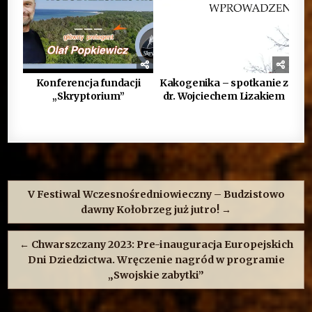
Konferencja fundacji
Kakogenika – spotkanie z
„Skryptorium”
dr. Wojciechem Lizakiem
Nawigacja
wpisu
V Festiwal Wczesnośredniowieczny – Budzistowo
dawny Kołobrzeg już jutro! →
← Chwarszczany 2023: Pre-inauguracja Europejskich
Dni Dziedzictwa. Wręczenie nagród w programie
„Swojskie zabytki”