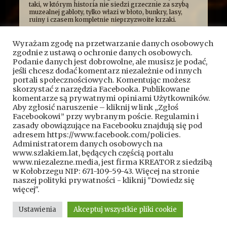
taki, w którym historia nie siedzi grzecznie za szybą
muzealnej gabloty, tylko włazi w błoto, bunkry, lasy,
ruiny i czasem kompletnie nieprzyzwoite krzaki.
Najczęściej opowiadamy o niej z przymrużeniem oka,
bo uważamy, że historia najlepiej smakuje wtedy, gdy
Wyrażam zgodę na przetwarzanie danych osobowych
człowiek ma przy tym frajdę. Formalnie jesteśmy
zgodnie z ustawą o ochronie danych osobowych.
kroniką przygód, wypraw i historycznych absurdów, z
jakimi mierzy się Fundacja Skryptorium, ale opisujemy
Podanie danych jest dobrowolne, ale musisz je podać,
też przygody naszych przyjaciół. Bywa więc, że taplamy
jeśli chcesz dodać komentarz niezależnie od innych
się w bagnach, kopiemy z archeologami, przeciskamy
portali społecznościowych. Komentując możesz
przez bunkry i tunele, błądzimy po ruinach albo
skorzystać z narzędzia Facebooka. Publikowane
próbujemy ustalić, kto wpadł na pomysł zbudowania
komentarze są prywatnymi opiniami Użytkowników.
czegoś dokładnie pośrodku mokradeł.
Aby zgłosić naruszenie – kliknij w link „Zgłoś
A wszystko po to, żeby pokazać, że historia nie jest
nudnym rozdziałem z podręcznika. To przygoda.
Facebookowi” przy wybranym poście. Regulamin i
Czasem brudna, czasem szalona, czasem całkiem
zasady obowiązujące na Facebooku znajdują się pod
wzruszająca, a czasem poważna.
adresem https://www.facebook.com/policies.
Kontakt do nas:
kontakt@szlakiem.lat
Administratorem danych osobowych na
www.szlakiem.lat, będących częścią portalu
Znajdziesz nas także:
Facebook
YouTube
www.niezalezne.media, jest firma KREATOR z siedzibą
w Kołobrzegu NIP: 671-109-59-43. Więcej na stronie
naszej polityki prywatności - kliknij "Dowiedz się
więcej".
Ustawienia
Akceptuj wszystkie pliki cookie
Copyright © 2024 szlakiem.lat