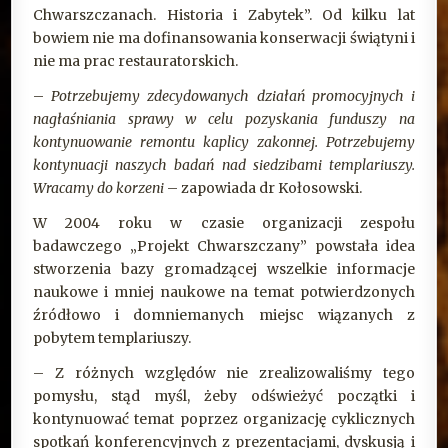
Chwarszczanach. Historia i Zabytek”. Od kilku lat
bowiem nie ma dofinansowania konserwacji świątyni i
nie ma prac restauratorskich.
–
Potrzebujemy zdecydowanych działań promocyjnych i
nagłaśniania sprawy w celu pozyskania funduszy na
kontynuowanie remontu kaplicy zakonnej. Potrzebujemy
kontynuacji naszych badań nad siedzibami templariuszy.
Wracamy do korzeni
– zapowiada dr Kołosowski.
W 2004 roku w czasie organizacji zespołu
badawczego „Projekt Chwarszczany” powstała idea
stworzenia bazy gromadzącej wszelkie informacje
naukowe i mniej naukowe na temat potwierdzonych
źródłowo i domniemanych miejsc wiązanych z
pobytem templariuszy.
– Z różnych względów nie zrealizowaliśmy tego
pomysłu, stąd myśl, żeby odświeżyć początki i
kontynuować temat poprzez organizację cyklicznych
spotkań konferencyjnych z prezentacjami, dyskusją i