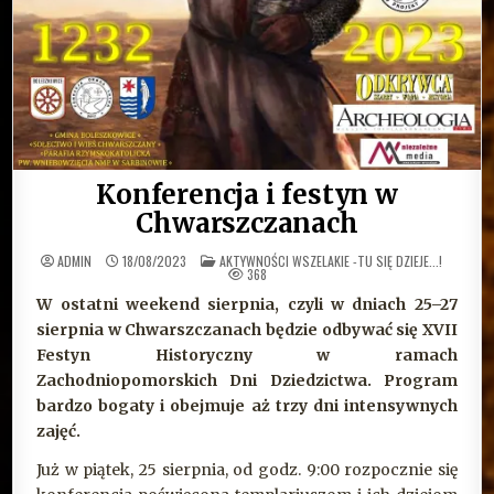
Konferencja i festyn w
Chwarszczanach
OPUBLIKOWANE
ADMIN
18/08/2023
AKTYWNOŚCI WSZELAKIE -TU SIĘ DZIEJE...!
W
368
W ostatni weekend sierpnia, czyli w dniach 25–27
sierpnia w Chwarszczanach będzie odbywać się XVII
Festyn Historyczny w ramach
Zachodniopomorskich Dni Dziedzictwa. Program
bardzo bogaty i obejmuje aż trzy dni intensywnych
zajęć.
Już w piątek, 25 sierpnia, od godz. 9:00 rozpocznie się