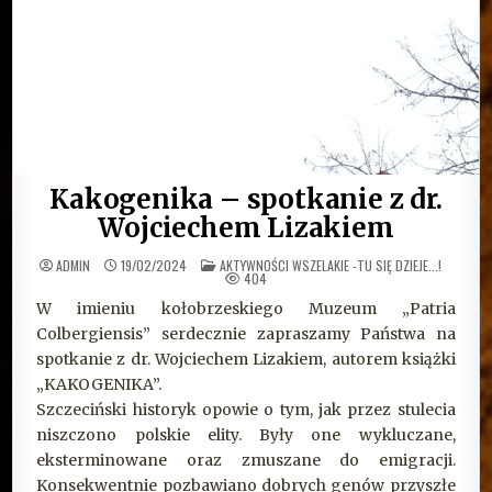
Kakogenika – spotkanie z dr.
Wojciechem Lizakiem
OPUBLIKOWANE
ADMIN
19/02/2024
AKTYWNOŚCI WSZELAKIE -TU SIĘ DZIEJE...!
W
404
W imieniu kołobrzeskiego Muzeum „Patria
Colbergiensis” serdecznie zapraszamy Państwa na
spotkanie z dr. Wojciechem Lizakiem, autorem książki
„KAKOGENIKA”.
Szczeciński historyk opowie o tym, jak przez stulecia
niszczono polskie elity. Były one wykluczane,
eksterminowane oraz zmuszane do emigracji.
Konsekwentnie pozbawiano dobrych genów przyszłe