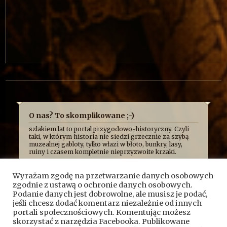
O nas? To skomplikowane ;-)
szlakiem.lat to portal przygodowo-historyczny. Czyli
taki, w którym historia nie siedzi grzecznie za szybą
muzealnej gabloty, tylko włazi w błoto, bunkry, lasy,
ruiny i czasem kompletnie nieprzyzwoite krzaki.
Najczęściej opowiadamy o niej z przymrużeniem oka,
bo uważamy, że historia najlepiej smakuje wtedy, gdy
Wyrażam zgodę na przetwarzanie danych osobowych
człowiek ma przy tym frajdę. Formalnie jesteśmy
zgodnie z ustawą o ochronie danych osobowych.
kroniką przygód, wypraw i historycznych absurdów, z
jakimi mierzy się Fundacja Skryptorium, ale opisujemy
Podanie danych jest dobrowolne, ale musisz je podać,
też przygody naszych przyjaciół. Bywa więc, że taplamy
jeśli chcesz dodać komentarz niezależnie od innych
się w bagnach, kopiemy z archeologami, przeciskamy
portali społecznościowych. Komentując możesz
przez bunkry i tunele, błądzimy po ruinach albo
skorzystać z narzędzia Facebooka. Publikowane
próbujemy ustalić, kto wpadł na pomysł zbudowania