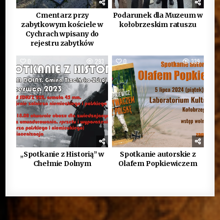
Cmentarz przy
Podarunek dla Muzeum w
zabytkowym kościele w
kołobrzeskim ratuszu
Cychrach wpisany do
rejestru zabytków
0
293
0
339
„Spotkanie z Historią” w
Spotkanie autorskie z
Chełmie Dolnym
Olafem Popkiewiczem
Nawigacja