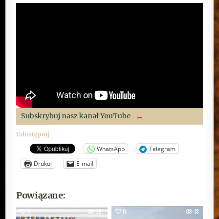
Subskrybuj nasz kanał YouTube
Udostępnij
WhatsApp
Telegram
Drukuj
E-mail
Powiązane:
0
361
0
18