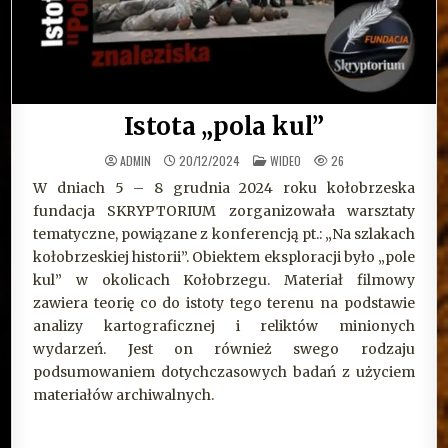
Istota „pola kul”
OPUBLIKOWANE
ADMIN
20/12/2024
WIDEO
26
W
W dniach 5 – 8 grudnia 2024 roku kołobrzeska
fundacja SKRYPTORIUM zorganizowała warsztaty
tematyczne, powiązane z konferencją pt.: „Na szlakach
kołobrzeskiej historii”. Obiektem eksploracji było „pole
kul” w okolicach Kołobrzegu. Materiał filmowy
zawiera teorię co do istoty tego terenu na podstawie
analizy kartograficznej i reliktów minionych
wydarzeń. Jest on również swego rodzaju
podsumowaniem dotychczasowych badań z użyciem
materiałów archiwalnych.