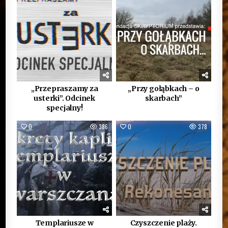
„Przepraszamy za
„Przy gołąbkach – o
usterki”. Odcinek
skarbach”
specjalny!
0
386
0
378
Templariusze w
Czyszczenie plaży.