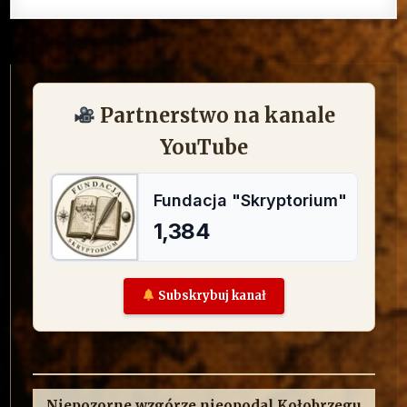
Partnerstwo na kanale
YouTube
Subskrybuj kanał
Niepozorne wzgórze nieopodal Kołobrzegu