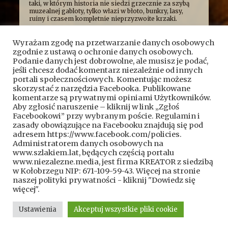
taki, w którym historia nie siedzi grzecznie za szybą
muzealnej gabloty, tylko włazi w błoto, bunkry, lasy,
ruiny i czasem kompletnie nieprzyzwoite krzaki.
Najczęściej opowiadamy o niej z przymrużeniem oka,
bo uważamy, że historia najlepiej smakuje wtedy, gdy
Wyrażam zgodę na przetwarzanie danych osobowych
człowiek ma przy tym frajdę. Formalnie jesteśmy
zgodnie z ustawą o ochronie danych osobowych.
kroniką przygód, wypraw i historycznych absurdów, z
jakimi mierzy się Fundacja Skryptorium, ale opisujemy
Podanie danych jest dobrowolne, ale musisz je podać,
też przygody naszych przyjaciół. Bywa więc, że taplamy
jeśli chcesz dodać komentarz niezależnie od innych
się w bagnach, kopiemy z archeologami, przeciskamy
portali społecznościowych. Komentując możesz
przez bunkry i tunele, błądzimy po ruinach albo
skorzystać z narzędzia Facebooka. Publikowane
próbujemy ustalić, kto wpadł na pomysł zbudowania
komentarze są prywatnymi opiniami Użytkowników.
czegoś dokładnie pośrodku mokradeł.
Aby zgłosić naruszenie – kliknij w link „Zgłoś
A wszystko po to, żeby pokazać, że historia nie jest
nudnym rozdziałem z podręcznika. To przygoda.
Facebookowi” przy wybranym poście. Regulamin i
Czasem brudna, czasem szalona, czasem całkiem
zasady obowiązujące na Facebooku znajdują się pod
wzruszająca, a czasem poważna.
adresem https://www.facebook.com/policies.
Kontakt do nas:
kontakt@szlakiem.lat
Administratorem danych osobowych na
www.szlakiem.lat, będących częścią portalu
Znajdziesz nas także:
Facebook
YouTube
www.niezalezne.media, jest firma KREATOR z siedzibą
w Kołobrzegu NIP: 671-109-59-43. Więcej na stronie
naszej polityki prywatności - kliknij "Dowiedz się
więcej".
Ustawienia
Akceptuj wszystkie pliki cookie
Copyright © 2024 szlakiem.lat