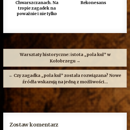
Chwarszczanach. Na
Rekonesans
tropie zagadek na
poważnie i nie tylko
Nawigacja
wpisu
Warsztaty historyczne: istota „pola kul” w
Kołobrzegu →
← Czy zagadka „pola kul” została rozwiązana? Nowe
źródła wskazują na jedną z możliwości…
Zostaw komentarz