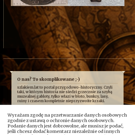
O nas? To skomplikowane ;-)
szlakiem.lat to portal przygodowo-historyczny. Czyli
taki, w którym historia nie siedzi grzecznie za szybą
muzealnej gabloty, tylko włazi w błoto, bunkry, lasy,
ruiny i czasem kompletnie nieprzyzwoite krzaki.
Najczęściej opowiadamy o niej z przymrużeniem oka,
bo uważamy, że historia najlepiej smakuje wtedy, gdy
Wyrażam zgodę na przetwarzanie danych osobowych
człowiek ma przy tym frajdę. Formalnie jesteśmy
zgodnie z ustawą o ochronie danych osobowych.
kroniką przygód, wypraw i historycznych absurdów, z
jakimi mierzy się Fundacja Skryptorium, ale opisujemy
Podanie danych jest dobrowolne, ale musisz je podać,
też przygody naszych przyjaciół. Bywa więc, że taplamy
jeśli chcesz dodać komentarz niezależnie od innych
się w bagnach, kopiemy z archeologami, przeciskamy