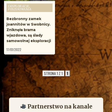
Opublikowane
EKSPLORACJE,
POSZUKIWANIA
w
Bezbronny zamek
joannitów w Swobnicy.
Zniknęła brama
wjazdowa, są ślady
samowolnej eksploracji
17/01/2022
STRONA 1 Z 1
1
Partnerstwo na kanale