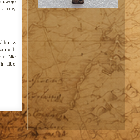
ć swoje
 strony
liku z
czonych
iu. Nie
ch albo