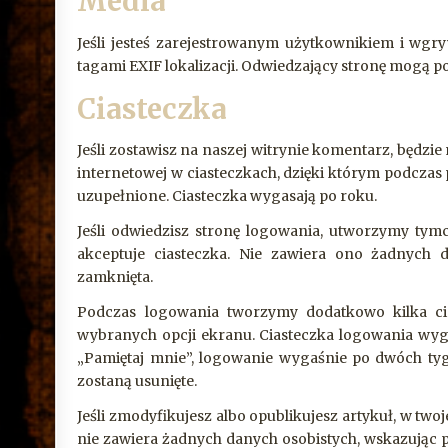
Media
Jeśli jesteś zarejestrowanym użytkownikiem i wgr
tagami EXIF lokalizacji. Odwiedzający stronę mogą po
Ciasteczka
Jeśli zostawisz na naszej witrynie komentarz, będzie
internetowej w ciasteczkach, dzięki którym podcza
uzupełnione. Ciasteczka wygasają po roku.
Jeśli odwiedzisz stronę logowania, utworzymy tym
akceptuje ciasteczka. Nie zawiera ono żadnych d
zamknięta.
Podczas logowania tworzymy dodatkowo kilka cia
wybranych opcji ekranu. Ciasteczka logowania wyga
„Pamiętaj mnie”, logowanie wygaśnie po dwóch tygo
zostaną usunięte.
Jeśli zmodyfikujesz albo opublikujesz artykuł, w two
nie zawiera żadnych danych osobistych, wskazując 