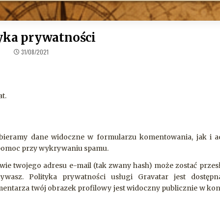
yka prywatności
31/08/2021
at.
zbieramy dane widoczne w formularzu komentowania, jak i a
o pomoc przy wykrywaniu spamu.
e twojego adresu e-mail (tak zwany hash) może zostać przes
wasz. Polityka prywatności usługi Gravatar jest dostępna
omentarza twój obrazek profilowy jest widoczny publicznie w kon