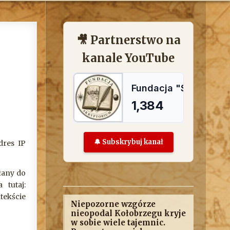
🎥 Partnerstwo na
kanale YouTube
🔔 Subskrybuj kanał
dres IP
łany do
 tutaj:
tekście
Niepozorne wzgórze
nieopodal Kołobrzegu kryje
w sobie wiele tajemnic.