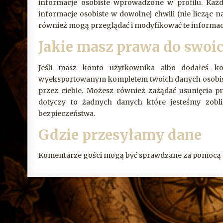
informacje osobiste wprowadzone w profilu. Każ
informacje osobiste w dowolnej chwili (nie licząc 
również mogą przeglądać i modyfikować te informac
Jakie masz prawa do swoi
Jeśli masz konto użytkownika albo dodałeś ko
wyeksportowanym kompletem twoich danych osobist
przez ciebie. Możesz również zażądać usunięcia p
dotyczy to żadnych danych które jesteśmy zobl
bezpieczeństwa.
Gdzie przesyłamy dane
Komentarze gości mogą być sprawdzane za pomocą 