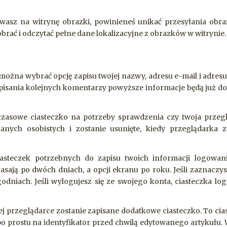
ywasz na witrynę obrazki, powinieneś unikać przesyłania obr
brać i odczytać pełne dane lokalizacyjne z obrazków w witrynie.
 można wybrać opcję zapisu twojej nazwy, adresu e-mail i adresu
s pisania kolejnych komentarzy powyższe informacje będą już d
czasowe ciasteczko na potrzeby sprawdzenia czy twoja przeg
anych osobistych i zostanie usunięte, kiedy przeglądarka z
steczek potrzebnych do zapisu twoich informacji logowan
sają po dwóch dniach, a opcji ekranu po roku. Jeśli zaznaczys
dniach. Jeśli wylogujesz się ze swojego konta, ciasteczka lo
jej przeglądarce zostanie zapisane dodatkowe ciasteczko. To cia
po prostu na identyfikator przed chwilą edytowanego artykułu.