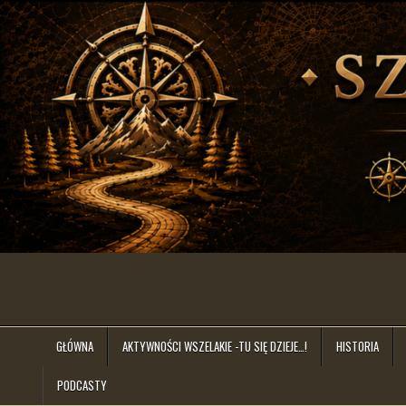
Skip
to
content
szlakiem.lat
GŁÓWNA
AKTYWNOŚCI WSZELAKIE -TU SIĘ DZIEJE…!
HISTORIA
PODCASTY