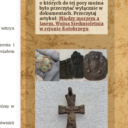
o których do tej pory można
było przeczytać wyłącznie w
dokumentach. Przeczytaj
artykuł:
Między morzem a
lasem. Wojna Siedmioletnia
h witryn
w rejonie Kołobrzegu
zenia i
eriałem
teśmy w
również