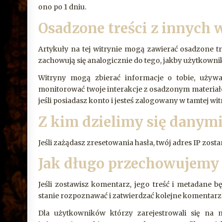
ono po 1 dniu.
Osadzone treści z innych 
Artykuły na tej witrynie mogą zawierać osadzone treś
zachowują się analogicznie do tego, jakby użytkown
Witryny mogą zbierać informacje o tobie, używa
monitorować twoje interakcje z osadzonym materiałe
jeśli posiadasz konto i jesteś zalogowany w tamtej wit
Z kim dzielimy się danym
Jeśli zażądasz zresetowania hasła, twój adres IP zos
Jak długo przechowujemy 
Jeśli zostawisz komentarz, jego treść i metadane 
stanie rozpoznawać i zatwierdzać kolejne komentarz
Dla użytkowników którzy zarejestrowali się na n