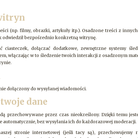
witryn
ci (np. filmy, obrazki, artykuły itp.). Osadzone treści z innyc
ik odwiedził bezpośrednio konkretną witrynę.
ć ciasteczek, dołączać dodatkowe, zewnętrzne systemy śled
m, włączając w to śledzenie twoich interakcji z osadzonym mat
rynie.
i
tanie dołączony do wysyłanej wiadomości.
twoje dane
będą przechowywane przez czas nieokreślony. Dzięki temu jes
e automatycznie, bez wysyłania ich do każdorazowej moderacji.
aszej stronie internetowej (jeśli tacy są), przechowujemy 