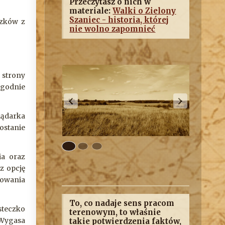
Przeczytasz o nich w
materiale:
Walki o Zielony
Szaniec - historia, której
azków z
nie wolno zapomnieć
 strony
ogodnie
lądarka
ostanie
ia oraz
z opcję
gowania
To, co nadaje sens pracom
steczko
terenowym, to właśnie
 Wygasa
takie potwierdzenia faktów,