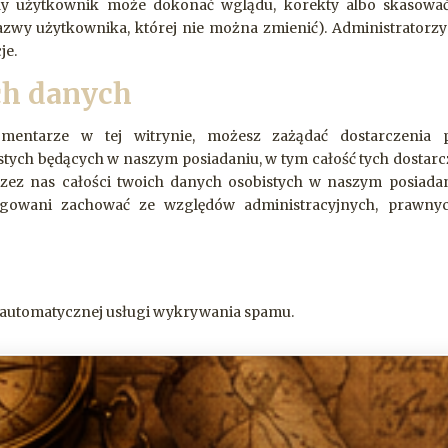
dy użytkownik może dokonać wglądu, korekty albo skasowa
nazwy użytkownika, której nie można zmienić). Administratorzy
je.
ch danych
mentarze w tej witrynie, możesz zażądać dostarczenia p
ych będących w naszym posiadaniu, w tym całość tych dostar
rzez nas całości twoich danych osobistych w naszym posiadan
igowani zachować ze względów administracyjnych, prawny
automatycznej usługi wykrywania spamu.