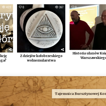
422
0
367
0
Historia ułanów Ks
kcję
Z dziejów kołobrzeskiego
Warszawskieg
nga?
wolnomularstwa
Tajemnica Bursztynowej Ko