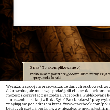
O nas? To skomplikowane ;-)
szlakiem.lat to portal przygodowo-historyczny. Czyli ta
nieprzyzwoite krzaki.
Najczęściej opowiadamy o niej z przymrużeniem oka, b
Wyrażam zgodę na przetwarzanie danych osobowych zgod
historycznych absurdów, z jakimi mierzy się Fundacja 
przeciskamy przez bunkry i tunele, błądzimy po ruina
dobrowolne, ale musisz je podać, jeśli chcesz dodać kome
możesz skorzystać z narzędzia Facebooka. Publikowane 
A wszystko po to, żeby pokazać, że historia nie jest
naruszenie – kliknij w link „Zgłoś Facebookowi” przy wy
Kontakt do nas:
kontakt@szlakiem.lat
znajdują się pod adresem https://www.facebook.com/pol
Znajdziesz nas także:
Facebook
YouTube
będących częścią portalu www.niezalezne.media, jest firm