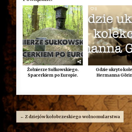
0
356
0
Żołnierze Sułkowskiego.
Gdzie ukryto kole
Spacerkiem po Europie.
Hermanna Göri
Nawigacja
wpisu
← Z dziejów kołobrzeskiego wolnomularstwa