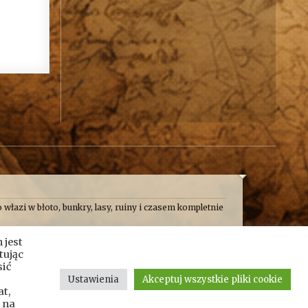
 włazi w błoto, bunkry, lasy, ruiny i czasem kompletnie
 frajdę. Formalnie jesteśmy kroniką przygód, wypraw i
 jest
e taplamy się w bagnach, kopiemy z archeologami,
nie pośrodku mokradeł.
tując
sić
alona, czasem całkiem wzruszająca, a czasem poważna.
Ustawienia
Akceptuj wszystkie pliki cookie
t,
 na