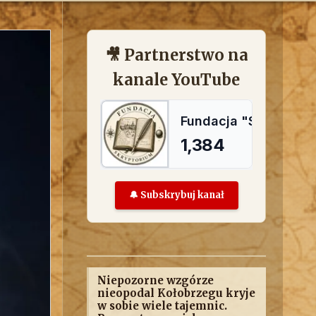
🎥 Partnerstwo na
kanale YouTube
🔔 Subskrybuj kanał
Niepozorne wzgórze
nieopodal Kołobrzegu kryje
w sobie wiele tajemnic.