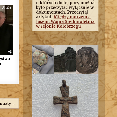
o których do tej pory można
było przeczytać wyłącznie w
379
dokumentach. Przeczytaj
artykuł:
Między morzem a
lasem. Wojna Siedmioletnia
w rejonie Kołobrzegu
ięstwa
o
mnaty →