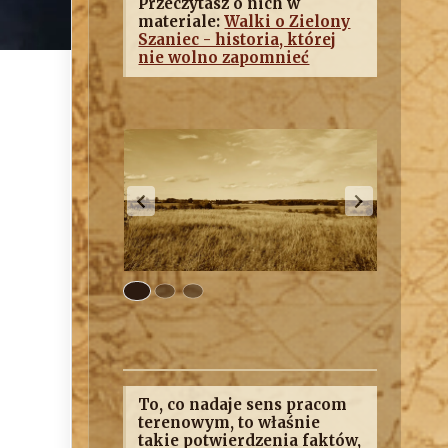
Przeczytasz o nich w
materiale:
Walki o Zielony
Szaniec - historia, której
nie wolno zapomnieć
To, co nadaje sens pracom
terenowym, to właśnie
takie potwierdzenia faktów,