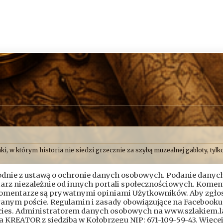
ki, w którym historia nie siedzi grzecznie za szybą muzealnej gabloty, tylko
o uważamy, że historia najlepiej smakuje wtedy, gdy człowiek ma przy tym
nie z ustawą o ochronie danych osobowych. Podanie danych
Skryptorium, ale opisujemy też przygody naszych przyjaciół. Bywa więc, ż
ch albo próbujemy ustalić, kto wpadł na pomysł zbudowania czegoś dokład
ntarz niezależnie od innych portali społecznościowych. Komen
komentarze są prywatnymi opiniami Użytkowników. Aby zgło
 nudnym rozdziałem z podręcznika. To przygoda. Czasem brudna, czasem sz
branym poście. Regulamin i zasady obowiązujące na Facebooku
icies. Administratorem danych osobowych na www.szlakiem.la
a KREATOR z siedzibą w Kołobrzegu NIP: 671-109-59-43. Więcej