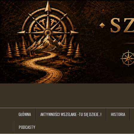
Skip
to
content
szlakiem.lat
GŁÓWNA
AKTYWNOŚCI WSZELAKIE -TU SIĘ DZIEJE…!
HISTORIA
PODCASTY