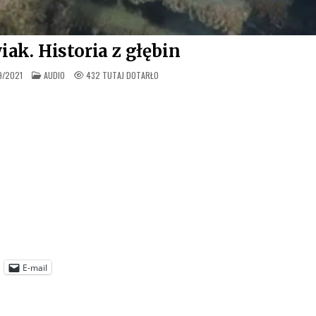
ak. Historia z głębin
OPUBLIKOWANE
9/2021
AUDIO
432
TUTAJ DOTARŁO
W
E-mail