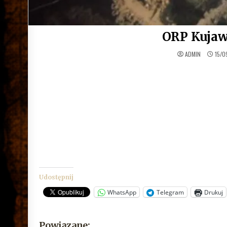
ORP Kujawi
ADMIN
15/0
Udostępnij
WhatsApp
Telegram
Drukuj
Powiązane: