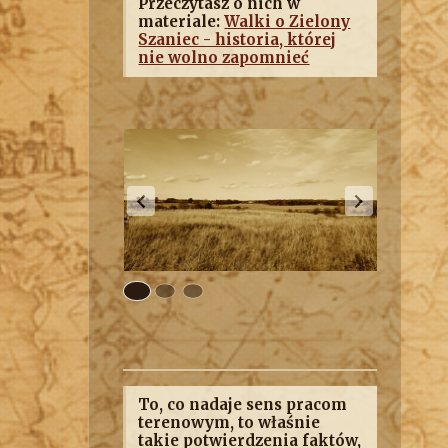
Przeczytasz o nich w
materiale:
Walki o Zielony
Szaniec - historia, której
nie wolno zapomnieć
To, co nadaje sens pracom
terenowym, to właśnie
takie potwierdzenia faktów,