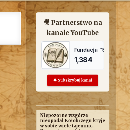
🎥 Partnerstwo na
kanale YouTube
🔔 Subskrybuj kanał
Niepozorne wzgórze
nieopodal Kołobrzegu kryje
w sobie wiele tajemnic.