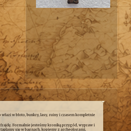
 włazi w błoto, bunkry, lasy, ruiny i czasem kompletnie
 frajdę. Formalnie jesteśmy kroniką przygód, wypraw i
e taplamy się w bagnach, kopiemy z archeologami,