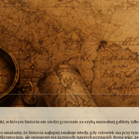
ki, w którym historia nie siedzi grzecznie za szybą muzealnej gabloty, tylko
o uważamy, że historia najlepiej smakuje wtedy, gdy człowiek ma przy tym
Skryptorium, ale opisujemy też przygody naszych przyjaciół. Bywa więc, ż