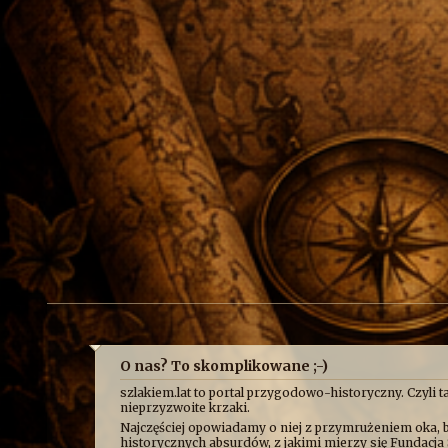
O nas? To skomplikowane ;-)
szlakiem.lat to portal przygodowo-historyczny. Czyli ta
nieprzyzwoite krzaki.
Najczęściej opowiadamy o niej z przymrużeniem oka, b
historycznych absurdów, z jakimi mierzy się Fundacja 