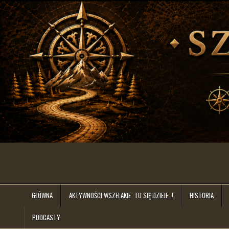
Skip
to
content
szlakiem.lat
GŁÓWNA
AKTYWNOŚCI WSZELAKIE -TU SIĘ DZIEJE…!
HISTORIA
PODCASTY