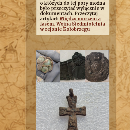
o których do tej pory można
było przeczytać wyłącznie w
dokumentach. Przeczytaj
artykuł:
Między morzem a
lasem. Wojna Siedmioletnia
w rejonie Kołobrzegu