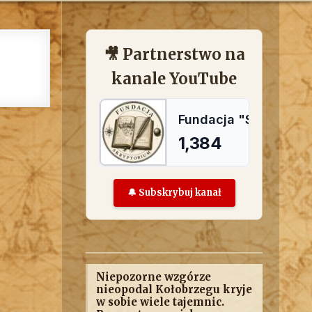
🎥 Partnerstwo na
kanale YouTube
🔔 Subskrybuj kanał
Niepozorne wzgórze
nieopodal Kołobrzegu kryje
w sobie wiele tajemnic.