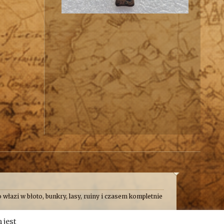
 włazi w błoto, bunkry, lasy, ruiny i czasem kompletnie
 frajdę. Formalnie jesteśmy kroniką przygód, wypraw i
 jest
e taplamy się w bagnach, kopiemy z archeologami,