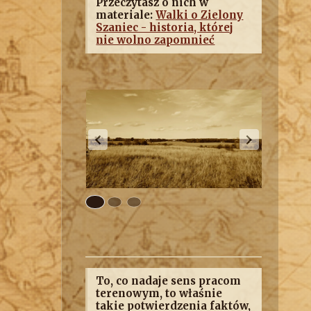
Przeczytasz o nich w
materiale:
Walki o Zielony
Szaniec - historia, której
nie wolno zapomnieć
To, co nadaje sens pracom
terenowym, to właśnie
takie potwierdzenia faktów,