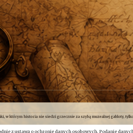
ki, w którym historia nie siedzi grzecznie za szybą muzealnej gabloty, tylko
o uważamy, że historia najlepiej smakuje wtedy, gdy człowiek ma przy tym
nie z ustawą o ochronie danych osobowych. Podanie danych
Skryptorium, ale opisujemy też przygody naszych przyjaciół. Bywa więc, ż