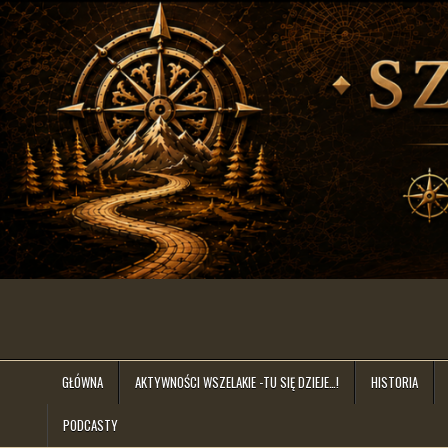
Skip
to
content
szlakiem.lat
GŁÓWNA
AKTYWNOŚCI WSZELAKIE -TU SIĘ DZIEJE…!
HISTORIA
PODCASTY