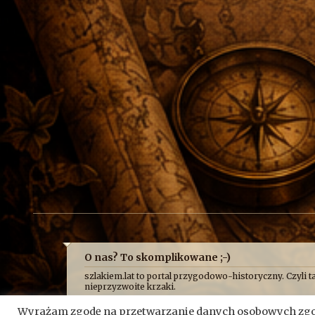
O nas? To skomplikowane ;-)
szlakiem.lat to portal przygodowo-historyczny. Czyli ta
nieprzyzwoite krzaki.
Najczęściej opowiadamy o niej z przymrużeniem oka, b
Wyrażam zgodę na przetwarzanie danych osobowych zgod
historycznych absurdów, z jakimi mierzy się Fundacja 