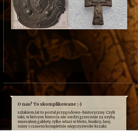
O nas? To skomplikowane ;-)
szlakiem.lat to portal przygodowo-historyczny. Czyli
taki, w którym historia nie siedzi grzecznie za szybą
muzealnej gabloty, tylko włazi w błoto, bunkry, lasy,
ruiny i czasem kompletnie nieprzyzwoite krzaki.
Najczęściej opowiadamy o niej z przymrużeniem oka,
bo uważamy, że historia najlepiej smakuje wtedy, gdy