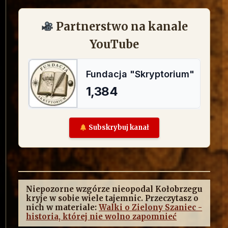
Partnerstwo na kanale
YouTube
Subskrybuj kanał
Niepozorne wzgórze nieopodal Kołobrzegu
kryje w sobie wiele tajemnic. Przeczytasz o
nich w materiale:
Walki o Zielony Szaniec -
historia, której nie wolno zapomnieć