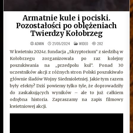
Armatnie kule i pociski.
Pozostałości po oblężeniach
Twierdzy Kołobrzeg
OPUBLIKOWANE
ADMIN
21/05/2024
WIDEO
282
W
W kwietniu 2024r. fundacja „Skryptorium” z siedzibą w
Kołobrzegu zorganizowała po raz kolejny
poszukiwania na „przedpolu kul”. Ponad 30
uczestników akcji z różnych stron Polski poszukiwało
głównie śladów Wojny Siedmioletniej. Jakie tym razem
były efekty? Dziś powiemy tylko tyle, że doprowadziły
do zaskakujących wyników – ale to już całkiem
odrębna historia. Zapraszamy na zapis filmowy
kwietniowej akcji.