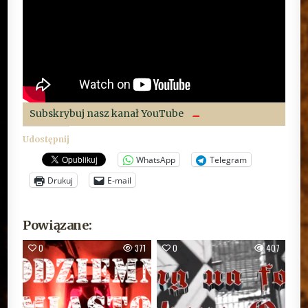
Subskrybuj nasz kanał YouTube
Udostępnij
WhatsApp
Telegram
Drukuj
E-mail
Powiązane:
0
371
0
407