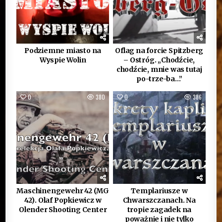
Podziemne miasto na
Oflag na forcie Spitzberg
Wyspie Wolin
– Ostróg. „Chodźcie,
chodźcie, mnie was tutaj
po-trze-ba…”
0
380
0
386
Maschinengewehr 42 (MG
Templariusze w
42). Olaf Popkiewicz w
Chwarszczanach. Na
Olender Shooting Center
tropie zagadek na
poważnie i nie tylko